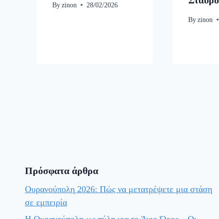
Σταυρο
By
zinon
28/02/2026
By
zinon
Πρόσφατα άρθρα
Ουρανούπολη 2026: Πώς να μετατρέψετε μια στάση
σε εμπειρία