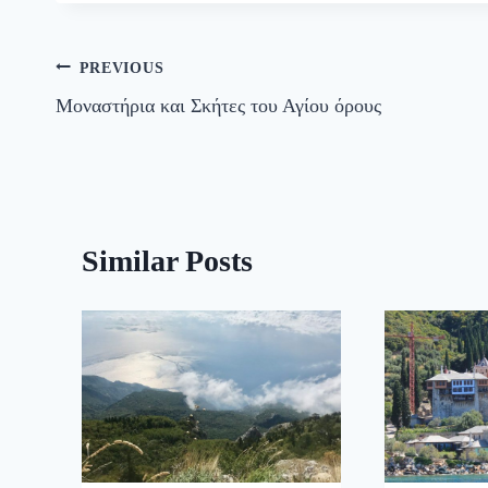
Πλοήγηση
PREVIOUS
Μοναστήρια και Σκήτες του Αγίου όρους
άρθρων
Similar Posts