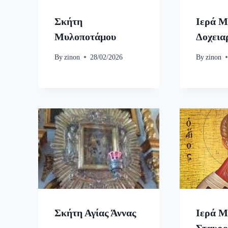
Σκήτη
Ιερά Μ
Μυλοποτάμου
Δοχεια
By
zinon
28/02/2026
By
zinon
Σκήτη Αγίας Άννας
Ιερά Μ