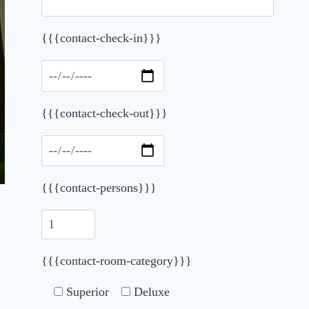
{{{contact-check-in}}}
Please leave this field empty.
{{{contact-check-out}}}
{{{contact-persons}}}
{{{contact-room-category}}}
Superior
Deluxe