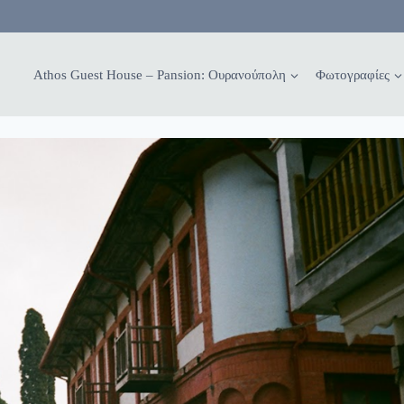
Athos Guest House – Pansion: Ουρανούπολη
Φωτογραφίες