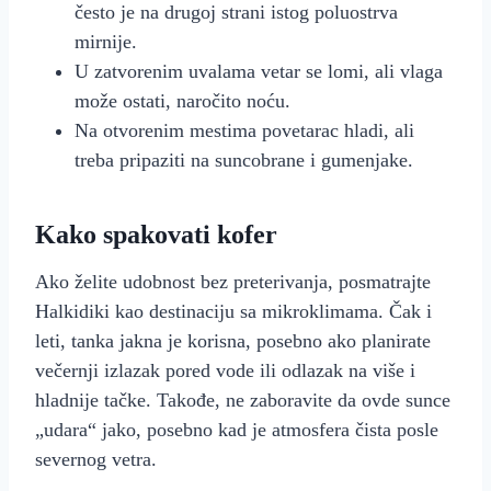
često je na drugoj strani istog poluostrva
mirnije.
U zatvorenim uvalama vetar se lomi, ali vlaga
može ostati, naročito noću.
Na otvorenim mestima povetarac hladi, ali
treba pripaziti na suncobrane i gumenjake.
Kako spakovati kofer
Ako želite udobnost bez preterivanja, posmatrajte
Halkidiki kao destinaciju sa mikroklimama. Čak i
leti, tanka jakna je korisna, posebno ako planirate
večernji izlazak pored vode ili odlazak na više i
hladnije tačke. Takođe, ne zaboravite da ovde sunce
„udara“ jako, posebno kad je atmosfera čista posle
severnog vetra.