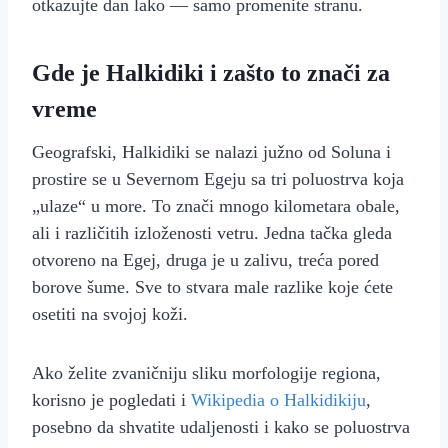
otkazujte dan lako — samo promenite stranu.
Gde je Halkidiki i zašto to znači za
vreme
Geografski, Halkidiki se nalazi južno od Soluna i
prostire se u Severnom Egeju sa tri poluostrva koja
„ulaze“ u more. To znači mnogo kilometara obale,
ali i različitih izloženosti vetru. Jedna tačka gleda
otvoreno na Egej, druga je u zalivu, treća pored
borove šume. Sve to stvara male razlike koje ćete
osetiti na svojoj koži.
Ako želite zvaničniju sliku morfologije regiona,
korisno je pogledati i
Wikipedia o Halkidikiju
,
posebno da shvatite udaljenosti i kako se poluostrva