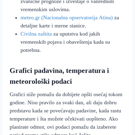
zvanične prognoze i izveštaje o vanrednim
vremenskim uslovima.
meteo.gr (Nacionalna opservatorija Atina)
za
detaljne karte i mernе stanice.
Civilna zaštita
za uputstva kod jakih
vremenskih pojava i obaveštenja kada su
potrebna.
Grafici padavina, temperatura i
meteorološki podaci
Grafici niže pomažu da dobijete opšti osećaj tokom
godine. Nisu pravilo za svaki dan, ali daju dobru
predstavu kada se povećavaju padavine, kada rastu
temperature i šta možete očekivati uopšteno. Ako
planirate odmor, ovi podaci pomažu da izaberete