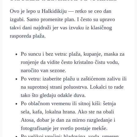
Ovo je lepo u Halkidikiju — retko se ceo dan
izgubi. Samo promenite plan. I često su upravo
takvi dani najdraži jer vas izvuku iz klasičnog
rasporeda plaža.
Po suncu i bez vetra: plaža, kupanje, maska za
ronjenje da vidite često kristalno čistu vodu,
naročito van sezone.
Po vetru: izaberite plažu u zaštićenom zalivu ili
na suprotnoj strani poluostrva. Lokalci to rade
tako što gledaju odakle duva.
Po oblačnom vremenu ili sitnoj kiši: šetnja
sela, kafa, lokalna hrana. Ako ste na obali
Atosa, dobar je dan za mirno razgledanje i
fotografisanje jer svetlo postaje mekše.
Po velikoj vrućini: hladovina, voda, umeren