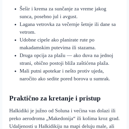
Šešir i krema za sunčanje za vreme jakog
sunca, posebno jul i avgust.
Lagana vetrovka za večernje šetnje ili dane sa
vetrom.
Udobne cipele ako planirate rute po
makadamskim putevima ili stazama.
Druga opcija za plažu — ako duva na jednoj
strani, obično postoji bliža zaštićena plaža.
Mali putni apotekar i nešto protiv ujeda,
naročito ako sedite pored borova u sumrak.
Praktično za kretanje i pristup
Halkidiki je južno od Soluna i većina vas dolazi ili
preko aerodroma „Makedonija“ ili kolima kroz grad.
Udaljenosti u Halkidikiju na mapi deluju male, ali