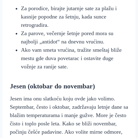
Za porodice, birajte jutarnje sate za plažu i
kasnije popodne za šetnju, kada sunce
retrogradira.
Za parove, večernje šetnje pored mora su
najbolji „antidot“ na dnevnu vrućinu.
Ako vam smeta vrućina, tražite smeštaj bliže
mestu gde duva povetarac i ostavite duge
vožnje za ranije sate.
Jesen (oktobar do novembar)
Jesen ima onu slatkoću koju ovde jako volimo.
Septembar, često i oktobar, zadržavaju letnje dane sa
blažim temperaturama i manje gužve. More je često
čisto i toplo posle leta. Kako se bliži novembar,
počinju češće padavine. Ako volite mirne odmore,