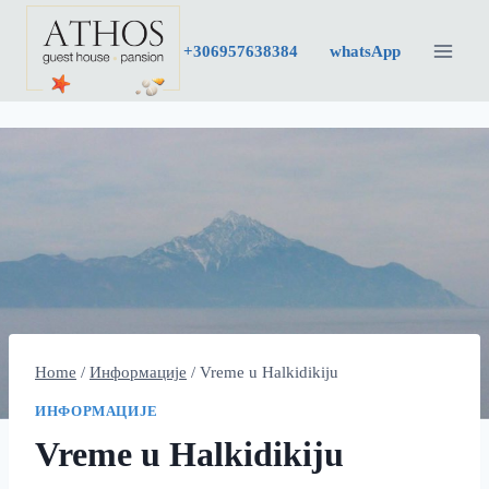
Skip
to
+30
6957638384
whatsApp
content
Home
/
Информације
/
Vreme u Halkidikiju
ИНФОРМАЦИЈЕ
Vreme u Halkidikiju