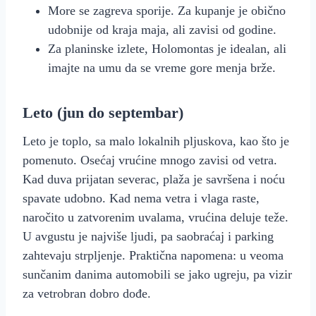
More se zagreva sporije. Za kupanje je obično
udobnije od kraja maja, ali zavisi od godine.
Za planinske izlete, Holomontas je idealan, ali
imajte na umu da se vreme gore menja brže.
Leto (jun do septembar)
Leto je toplo, sa malo lokalnih pljuskova, kao što je
pomenuto. Osećaj vrućine mnogo zavisi od vetra.
Kad duva prijatan severac, plaža je savršena i noću
spavate udobno. Kad nema vetra i vlaga raste,
naročito u zatvorenim uvalama, vrućina deluje teže.
U avgustu je najviše ljudi, pa saobraćaj i parking
zahtevaju strpljenje. Praktična napomena: u veoma
sunčanim danima automobili se jako ugreju, pa vizir
za vetrobran dobro dođe.