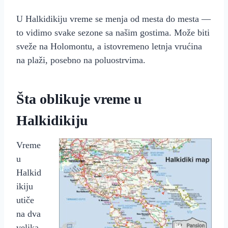
U Halkidikiju vreme se menja od mesta do mesta —
to vidimo svake sezone sa našim gostima. Može biti
sveže na Holomontu, a istovremeno letnja vrućina
na plaži, posebno na poluostrvima.
Šta oblikuje vreme u
Halkidikiju
Vreme
u
Halkid
ikiju
utiče
na dva
velika