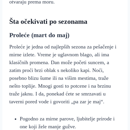
otvaraju prema moru.
Šta očekivati po sezonama
Proleće (mart do maj)
Proleće je jedna od najlepših sezona za pešačenje i
mirne izlete. Vreme je uglavnom blago, ali ima
klasičnih promena. Dan može početi suncem, a
zatim proći brzi oblak s nekoliko kapi. Noći,
posebno blizu šume ili na višim mestima, traže
nešto toplije. Mnogi gosti to potcene i na brzinu
traže jaknu. I da, ponekad ćete se smrzavati u
taverni pored vode i govoriti „pa zar je maj“.
Pogodno za mirne parove, ljubitelje prirode i
one koji žele manje gužve.