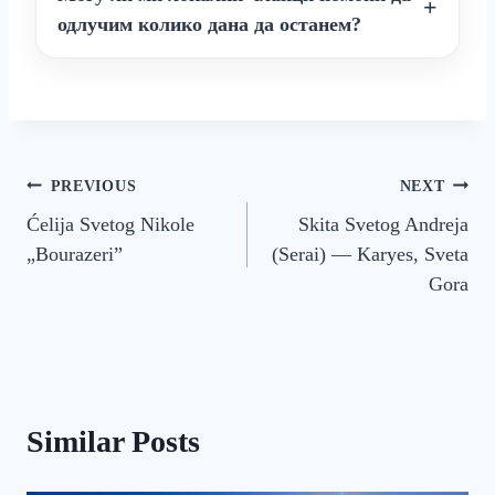
одлучим колико дана да останем?
Кретање
PREVIOUS
NEXT
Ćelija Svetog Nikole
Skita Svetog Andreja
чланка
„Bourazeri”
(Serai) — Karyes, Sveta
Gora
Similar Posts