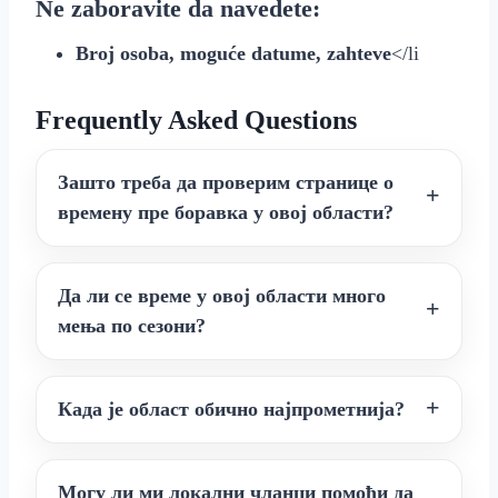
Ne zaboravite da navedete:
Broj osoba, moguće datume, zahteve
</li
Frequently Asked Questions
Зашто треба да проверим странице о
времену пре боравка у овој области?
Да ли се време у овој области много
мења по сезони?
Када је област обично најпрометнија?
Могу ли ми локални чланци помоћи да