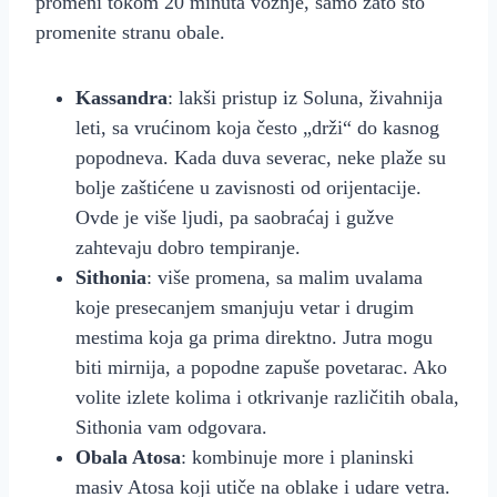
promeni tokom 20 minuta vožnje, samo zato što
promenite stranu obale.
Kassandra
: lakši pristup iz Soluna, živahnija
leti, sa vrućinom koja često „drži“ do kasnog
popodneva. Kada duva severac, neke plaže su
bolje zaštićene u zavisnosti od orijentacije.
Ovde je više ljudi, pa saobraćaj i gužve
zahtevaju dobro tempiranje.
Sithonia
: više promena, sa malim uvalama
koje presecanjem smanjuju vetar i drugim
mestima koja ga prima direktno. Jutra mogu
biti mirnija, a popodne zapuše povetarac. Ako
volite izlete kolima i otkrivanje različitih obala,
Sithonia vam odgovara.
Obala Atosa
: kombinuje more i planinski
masiv Atosa koji utiče na oblake i udare vetra.