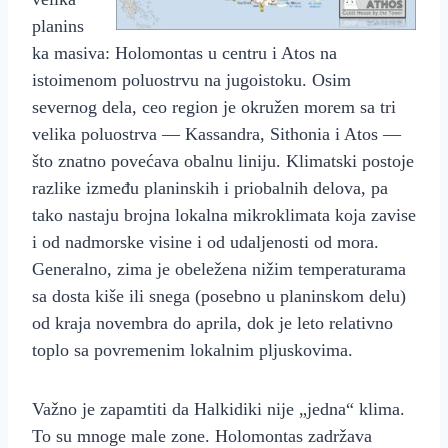
planins
ka masiva: Holomontas u centru i Atos na
istoimenom poluostrvu na jugoistoku. Osim
severnog dela, ceo region je okružen morem sa tri
velika poluostrva — Kassandra, Sithonia i Atos —
što znatno povećava obalnu liniju. Klimatski postoje
razlike između planinskih i priobalnih delova, pa
tako nastaju brojna lokalna mikroklimata koja zavise
i od nadmorske visine i od udaljenosti od mora.
Generalno, zima je obeležena nižim temperaturama
sa dosta kiše ili snega (posebno u planinskom delu)
od kraja novembra do aprila, dok je leto relativno
toplo sa povremenim lokalnim pljuskovima.
Važno je zapamtiti da Halkidiki nije „jedna“ klima.
To su mnoge male zone. Holomontas zadržava