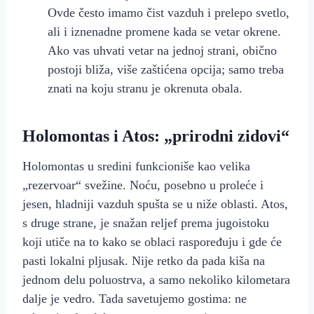
Ovde često imamo čist vazduh i prelepo svetlo,
ali i iznenadne promene kada se vetar okrene.
Ako vas uhvati vetar na jednoj strani, obično
postoji bliža, više zaštićena opcija; samo treba
znati na koju stranu je okrenuta obala.
Holomontas i Atos: „prirodni zidovi“
Holomontas u sredini funkcioniše kao velika
„rezervoar“ svežine. Noću, posebno u proleće i
jesen, hladniji vazduh spušta se u niže oblasti. Atos,
s druge strane, je snažan reljef prema jugoistoku
koji utiče na to kako se oblaci raspoređuju i gde će
pasti lokalni pljusak. Nije retko da pada kiša na
jednom delu poluostrva, a samo nekoliko kilometara
dalje je vedro. Tada savetujemo gostima: ne