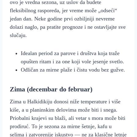
ovo je vredna sezona, uz uslov da budete
fleksibilnog rasporeda, jer vreme može „odseći“
jedan dan. Neke godine prvi ozbiljniji nevreme
dolazi naglo, pa pratite prognoze i ne ostavljajte sve
slučaju.
Idealan period za parove i društva koja traže
opušten ritam i za one koji vole jesenje svetlo.
Odličan za mirne plaže i čistu vodu bez gužve.
Zima (decembar do februar)
Zima u Halkidikiju donosi niže temperature i više
kiše, a u planinskim delovima može biti i snega.
Priobalni krajevi su blaži, ali vetar s mora može biti
prodiruć. To je sezona za mirne šetnje, kafu u
selima i zatvorenije iskustvo — ne za klasične letnje