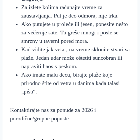
Za izlete kolima računajte vreme za
zaustavljanja. Put je deo odmora, nije trka.
Ako putujete u proleće ili jesen, ponesite nešto
za večernje sate. Tu greše mnogi i posle se
smrznу u taverni pored mora.
Kad vidite jak vetar, na vreme sklonite stvari sa
plaže. Jedan udar može oštetiti suncobran ili
napraviti haos s peskom.
Ako imate malu decu, birajte plaže koje
prirodno štite od vetra u danima kada talasi
„pišu“.
Kontaktirajte nas za ponude za 2026 i
porodične/grupne popuste.