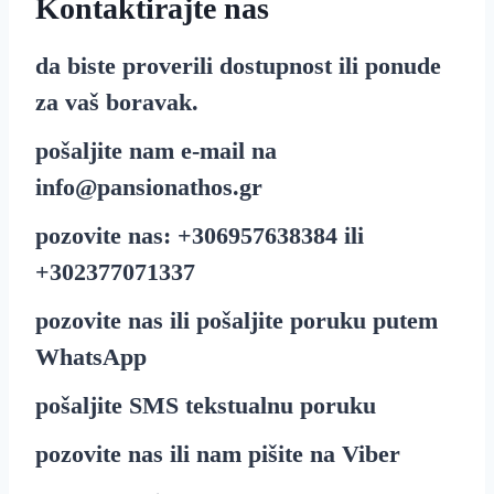
Kontaktirajte nas
da biste proverili dostupnost ili ponude
za vaš boravak.
pošaljite nam e-mail na
info@pansionathos.gr
pozovite nas:
+30
6957638384
ili
+30
2377071337
pozovite nas ili pošaljite poruku putem
WhatsApp
pošaljite
SMS
tekstualnu poruku
pozovite nas ili nam pišite na
Viber