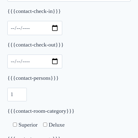
{{{contact-check-in}}}
Please leave this field empty.
{{{contact-check-out}}}
{{{contact-persons}}}
{{{contact-room-category}}}
Superior
Deluxe