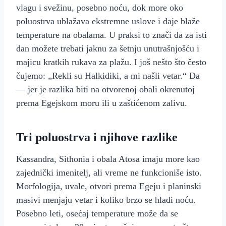
vlagu i svežinu, posebno noću, dok more oko
poluostrva ublažava ekstremne uslove i daje blaže
temperature na obalama. U praksi to znači da za isti
dan možete trebati jaknu za šetnju unutrašnjošću i
majicu kratkih rukava za plažu. I još nešto što često
čujemo: „Rekli su Halkidiki, a mi našli vetar.“ Da
— jer je razlika biti na otvorenoj obali okrenutoj
prema Egejskom moru ili u zaštićenom zalivu.
Tri poluostrva i njihove razlike
Kassandra, Sithonia i obala Atosa imaju more kao
zajednički imenitelj, ali vreme ne funkcioniše isto.
Morfologija, uvale, otvori prema Egeju i planinski
masivi menjaju vetar i koliko brzo se hladi noću.
Posebno leti, osećaj temperature može da se