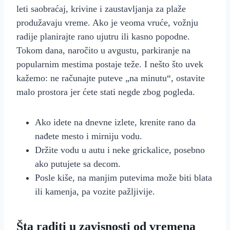
leti saobraćaj, krivine i zaustavljanja za plaže
produžavaju vreme. Ako je veoma vruće, vožnju
radije planirajte rano ujutru ili kasno popodne.
Tokom dana, naročito u avgustu, parkiranje na
popularnim mestima postaje teže. I nešto što uvek
kažemo: ne računajte puteve „na minutu“, ostavite
malo prostora jer ćete stati negde zbog pogleda.
Ako idete na dnevne izlete, krenite rano da
nađete mesto i mirniju vodu.
Držite vodu u autu i neke grickalice, posebno
ako putujete sa decom.
Posle kiše, na manjim putevima može biti blata
ili kamenja, pa vozite pažljivije.
Šta raditi u zavisnosti od vremena