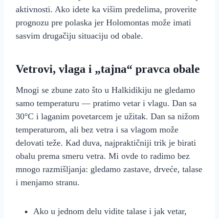
aktivnosti. Ako idete ka višim predelima, proverite
prognozu pre polaska jer Holomontas može imati
sasvim drugačiju situaciju od obale.
Vetrovi, vlaga i „tajna“ pravca obale
Mnogi se zbune zato što u Halkidikiju ne gledamo
samo temperaturu — pratimo vetar i vlagu. Dan sa
30°C i laganim povetarcem je užitak. Dan sa nižom
temperaturom, ali bez vetra i sa vlagom može
delovati teže. Kad duva, najpraktičniji trik je birati
obalu prema smeru vetra. Mi ovde to radimo bez
mnogo razmišljanja: gledamo zastave, drveće, talase
i menjamo stranu.
Ako u jednom delu vidite talase i jak vetar,