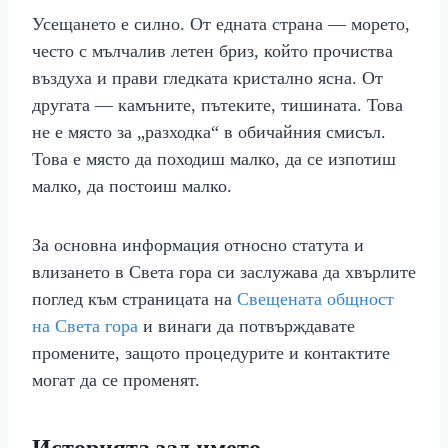
Усещането е силно. От едната страна — морето,
често с мълчалив летен бриз, който прочиства
въздуха и прави гледката кристално ясна. От
другата — камъните, пътеките, тишината. Това
не е място за „разходка“ в обичайния смисъл.
Това е място да походиш малко, да се изпотиш
малко, да постоиш малко.
За основна информация относно статута и
влизането в Света гора си заслужава да хвърлите
поглед към страницата на
Свещената общност
на Света гора
и винаги да потвърждавате
промените, защото процедурите и контактите
могат да се променят.