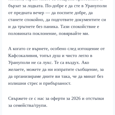
бързат за лодката. По-добре е да сте в Урануполи
от предната вечер — да поспите добре, да
станете спокойно, да подготвите документите си
и да тръгнете без паника. Тази спокойствие е
половината поклонение, повярвайте ми.
А когато се върнете, особено след изтощение от
Кафсокаливия, топъл душ и чисто легло в
Урануполи не са лукс. Те са въздух. Ако
желаете, можете да ни изпратите съобщение, за
да организираме дните ви така, че да минат без
излишни стрес и прибързаност.
Свържете се с нас за оферти за 2026 и отстъпки
за семейства/групи.