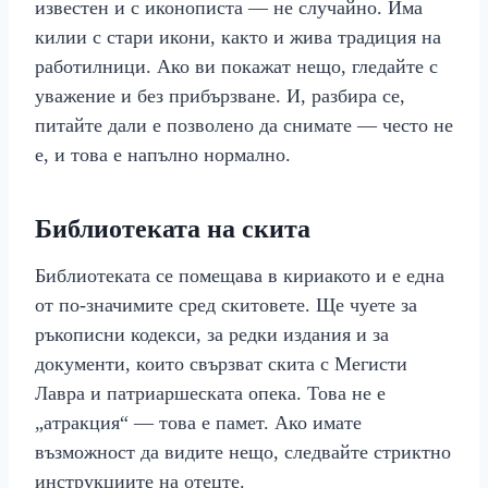
известен и с иконописта — не случайно. Има
килии с стари икони, както и жива традиция на
работилници. Ако ви покажат нещо, гледайте с
уважение и без прибързване. И, разбира се,
питайте дали е позволено да снимате — често не
е, и това е напълно нормално.
Библиотеката на скита
Библиотеката се помещава в кириакото и е една
от по-значимите сред скитовете. Ще чуете за
ръкописни кодекси, за редки издания и за
документи, които свързват скита с Мегисти
Лавра и патриаршеската опека. Това не е
„атракция“ — това е памет. Ако имате
възможност да видите нещо, следвайте стриктно
инструкциите на отецте.