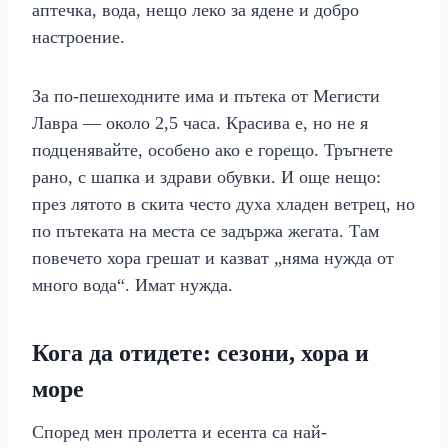
аптечка, вода, нещо леко за ядене и добро
настроение.
За по-пешеходните има и пътека от Мегисти
Лавра — около 2,5 часа. Красива е, но не я
подценявайте, особено ако е горещо. Тръгнете
рано, с шапка и здрави обувки. И още нещо:
през лятото в скита често духа хладен ветрец, но
по пътеката на места се задържа жегата. Там
повечето хора грешат и казват „няма нужда от
много вода“. Имат нужда.
Кога да отидете: сезони, хора и
море
Според мен пролетта и есента са най-