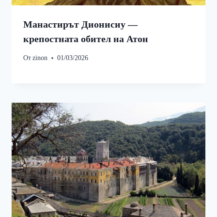
Манастирът Дионисиу —
крепостната обител на Атон
От
zinon
01/03/2026