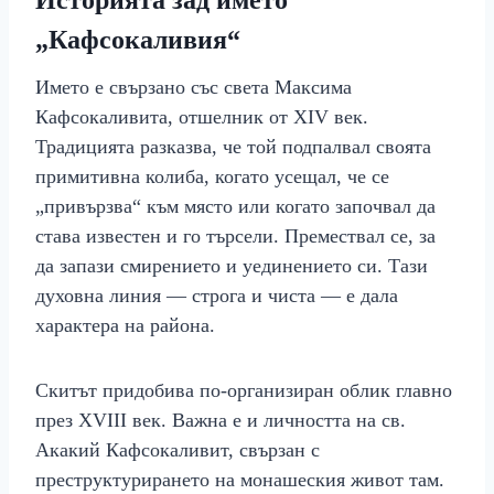
Историята зад името
„Кафсокаливия“
Името е свързано със света Максима
Кафсокаливита, отшелник от XIV век.
Традицията разказва, че той подпалвал своята
примитивна колиба, когато усещал, че се
„привързва“ към място или когато започвал да
става известен и го търсели. Премествал се, за
да запази смирението и уединението си. Тази
духовна линия — строга и чиста — е дала
характера на района.
Скитът придобива по-организиран облик главно
през XVIII век. Важна е и личността на св.
Акакий Кафсокаливит, свързан с
преструктурирането на монашеския живот там.