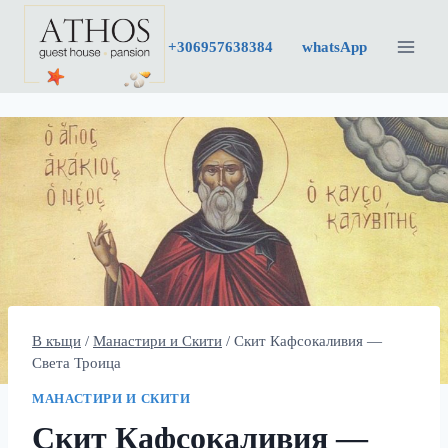
Към
съдържанието
+30
6957638384
whatsApp
В къщи
/
Манастири и Скити
/
Скит Кафсокаливия —
Света Троица
МАНАСТИРИ И СКИТИ
Скит Кафсокаливия —