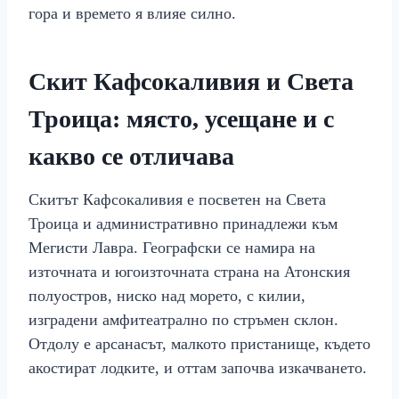
гора и времето я влияе силно.
Скит Кафсокаливия и Света
Троица: място, усещане и с
какво се отличава
Скитът Кафсокаливия е посветен на Света
Троица и административно принадлежи към
Мегисти Лавра. Географски се намира на
източната и югоизточната страна на Атонския
полуостров, ниско над морето, с килии,
изградени амфитеатрално по стръмен склон.
Отдолу е арсанасът, малкото пристанище, където
акостират лодките, и оттам започва изкачването.