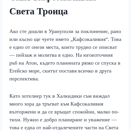
Света Троица
Ако сте дошли в Урануполи за поклонение, рано
или късно ще чуете името „Кафсокаливия“. Това
е едно от онези места, които трудно се описват
— пейзаж и молитва в едно. На югоизточния
ръб на Атон, където планината рязко се спуска в
Егейско море, скитът поставя всичко в друга
перспектива.
Като хотелиер тук в Халкидики съм виждал
много хора да тръгват към Кафсокаливия
възторжени и да се връщат спокойни, малко по-
тихи. Нужно е добро планиране и уважение —
това е една от най-отдалечените части на Света