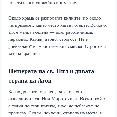
посетителя в спокойно внимание.
Около храма се разполагат килиите, по около
четиридесет, както често казват отецте. Всяка от
тях е малка вселена — дом, работилница,
параклис. Камък, дърво, строгост. Не е
„пейзажно“ в туристическия смисъл. Строго е и
затова красиво.
Пещерата на св. Нил и дивата
страна на Атон
Близо до скита е и пещерата, в която
отшелничил св. Нил Мироточиви. Всеки, който
е ходил по тези пътеки, знае, че пейзажът не
прощава. Скали, наклони, стъпала на места, и