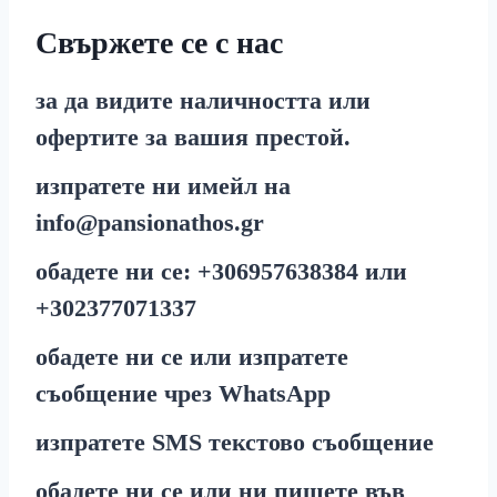
Свържете се с нас
за да видите наличността или
офертите за вашия престой.
изпратете ни имейл на
info@pansionathos.gr
обадете ни се:
+30
6957638384
или
+30
2377071337
обадете ни се или изпратете
съобщение чрез
WhatsApp
изпратете
SMS
текстово съобщение
обадете ни се или ни пишете във