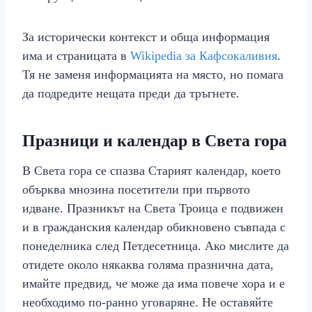
За исторически контекст и обща информация
има и страницата в
Wikipedia за Кафсокаливия
.
Тя не заменя информацията на място, но помага
да подредите нещата преди да тръгнете.
Празници и календар в Света гора
В Света гора се спазва Старият календар, което
обърква мнозина посетители при първото
идване. Празникът на Света Троица е подвижен
и в гражданския календар обикновено съвпада с
понеделника след Петдесетница. Ако мислите да
отидете около някаква голяма празнична дата,
имайте предвид, че може да има повече хора и е
необходимо по-ранно уговаряне. Не оставяйте