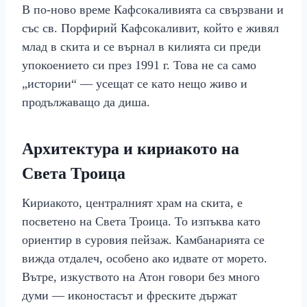
В по-ново време Кафсокаливията са свързвани и
със св. Порфирий Кафсокаливит, който е живял
млад в скита и се върнал в килията си преди
упокоението си през 1991 г. Това не са само
„истории“ — усещат се като нещо живо и
продължаващо да диша.
Архитектура и кириакото на
Света Троица
Кириакото, централният храм на скита, е
посветено на Света Троица. То изпъква като
ориентир в суровия пейзаж. Камбанарията се
вижда отдалеч, особено ако идвате от морето.
Вътре, изкуството на Атон говори без много
думи — иконостасът и фреските държат