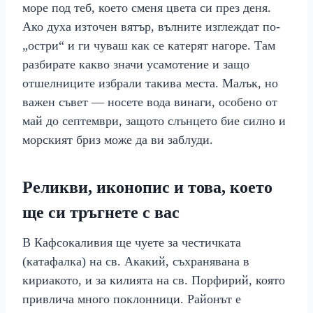
море под теб, което сменя цвета си през деня.
Ако духа източен вятър, вълните изглеждат по-
„остри“ и ги чуваш как се катерят нагоре. Там
разбирате какво значи усамотение и защо
отшелниците избрали такива места. Малък, но
важен съвет — носете вода винаги, особено от
май до септември, защото слънцето бие силно и
морският бриз може да ви заблуди.
Реликви, иконопис и това, което
ще си тръгнете с вас
В Кафсокаливия ще чуете за честичката
(катафалка) на св. Акакий, съхранявана в
кириакото, и за килията на св. Порфирий, която
привлича много поклонници. Районът е