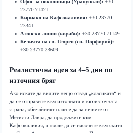
Офис за поклонници (Урануполи):
+30
23770 71421
Кириако на Кафсокаливия:
+30 23770
23341
Атонски линии (кораби):
+30 23770 71149
Келията на св. Георги (св. Порфирий):
+30 23770 23609
Реалистична идея за 4–5 дни по
източния бряг
Ако искате да видите нещо отвъд „класиката“ и
да се отправите към източната и югоизточната
страна, обичайният план е да започнете от
Мегисти Лавра, да продължите към
Кафсокаливия, а после да се насочите към скита