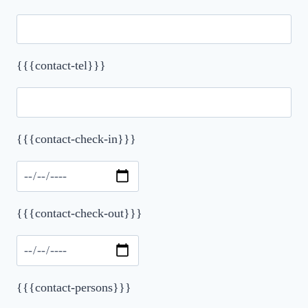
{{{contact-tel}}}
{{{contact-check-in}}}
Please leave this field empty.
{{{contact-check-out}}}
{{{contact-persons}}}