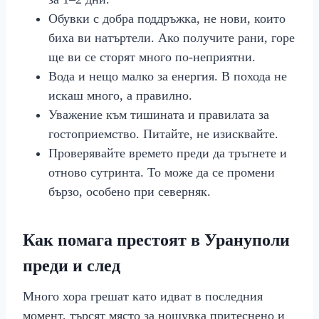
Обувки с добра поддръжка, не нови, които
биха ви натъртели. Ако получите рани, горе
ще ви се сторят много по-неприятни.
Вода и нещо малко за енергия. В похода не
искаш много, а правилно.
Уважение към тишината и правилата за
гостоприемство. Питайте, не изисквайте.
Проверявайте времето преди да тръгнете и
отново сутринта. То може да се промени
бързо, особено при северняк.
Как помага престоят в Урануполи
преди и след
Много хора грешат като идват в последния
момент, търсят място за нощувка притеснено и