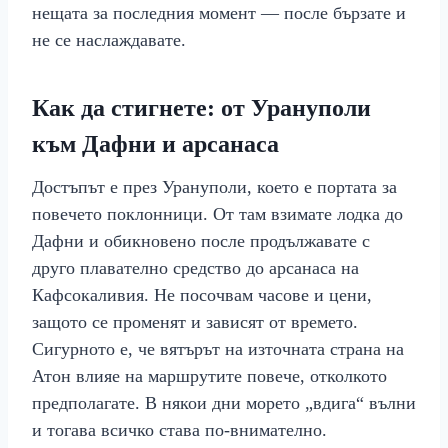
нещата за последния момент — после бързате и
не се наслаждавате.
Как да стигнете: от Урануполи
към Дафни и арсанаса
Достъпът е през Урануполи, което е портата за
повечето поклонници. От там взимате лодка до
Дафни и обикновено после продължавате с
друго плавателно средство до арсанаса на
Кафсокаливия. Не посочвам часове и цени,
защото се променят и зависят от времето.
Сигурното е, че вятърът на източната страна на
Атон влияе на маршрутите повече, отколкото
предполагате. В някои дни морето „вдига“ вълни
и тогава всичко става по-внимателно.