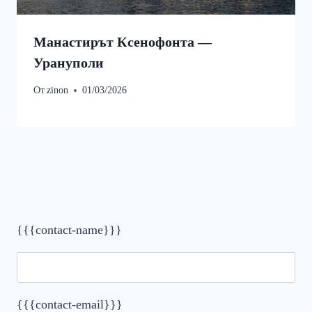
Манастирът Ксенофонта —
Урануполи
От
zinon
01/03/2026
{{{contact-name}}}
{{{contact-email}}}