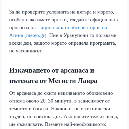
За да проверите условията на вятъра и морето,
особено ако имате връзки, гледайте официалната
прогноза на
Националната обсерватория на
Атина (meteo.gr)
. Ние в Урануполи го ползваме
всеки ден, защото морето определя програмата,
не часовникът.
Изкачването от арсанаса и
пътеката от Мегисти Лавра
От арсанаса до скита изкачването обикновено
отнема около 20–30 минути, в зависимост от
темпото и багажа. Наклон е, не е технически
труден, но изисква дъх. Ако носите тежки неща,
ще съжалявате. Вземете най-необходимото: