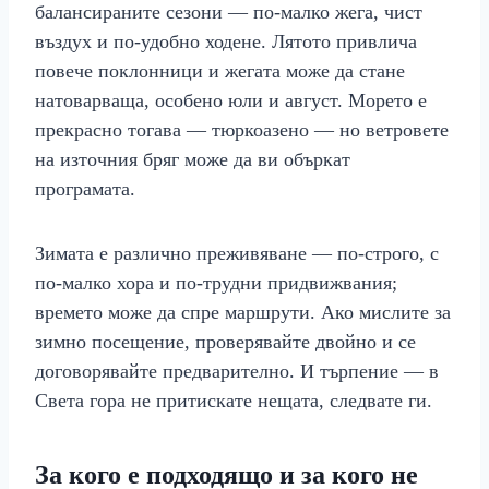
балансираните сезони — по-малко жега, чист
въздух и по-удобно ходене. Лятото привлича
повече поклонници и жегата може да стане
натоварваща, особено юли и август. Морето е
прекрасно тогава — тюркоазено — но ветровете
на източния бряг може да ви объркат
програмата.
Зимата е различно преживяване — по-строго, с
по-малко хора и по-трудни придвижвания;
времето може да спре маршрути. Ако мислите за
зимно посещение, проверявайте двойно и се
договорявайте предварително. И търпение — в
Света гора не притискате нещата, следвате ги.
За кого е подходящо и за кого не