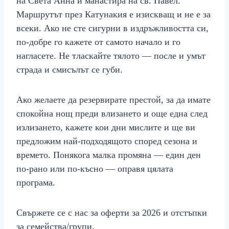
на Света Анна и манастира на св. Павел.
Маршрутът през Катунaкия е изискващ и не е за
всеки. Ако не сте сигурни в издръжливостта си,
по-добре го кажете от самото начало и го
нагласете. Не тласкайте тялото — после и умът
страда и смисълът се губи.
Ако желаете да резервирате престой, за да имате
спокойна нощ преди влизането и още една след
излизането, кажете кои дни мислите и ще ви
предложим най-подходящото според сезона и
времето. Понякога малка промяна — един ден
по-рано или по-късно — оправя цялата
програма.
Свържете се с нас за оферти за 2026 и отстъпки
за семейства/групи.