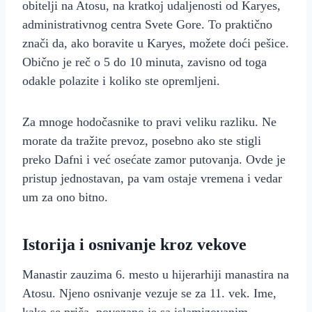
obitelji na Atosu, na kratkoj udaljenosti od Karyes,
administrativnog centra Svete Gore. To praktično
znači da, ako boravite u Karyes, možete doći pešice.
Obično je reč o 5 do 10 minuta, zavisno od toga
odakle polazite i koliko ste opremljeni.
Za mnoge hodočasnike to pravi veliku razliku. Ne
morate da tražite prevoz, posebno ako ste stigli
preko Dafni i već osećate zamor putovanja. Ovde je
pristup jednostavan, pa vam ostaje vremena i vedar
um za ono bitno.
Istorija i osnivanje kroz vekove
Manastir zauzima 6. mesto u hijerarhiji manastira na
Atosu. Njeno osnivanje vezuje se za 11. vek. Ime,