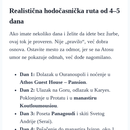
Realistična hodočasnička ruta od 4–5
dana
Ako imate nekoliko dana i želite da idete bez žurbe,
ovaj tok je proveren. Nije „pravilo“, već dobra
osnova. Ostavite mesto za odmor, jer se na Atosu
umor ne pokazuje odmah, već dođe nagomilano.
Dan 1:
Dolazak u Ouranoupoli i noćenje u
Athos Guest House – Pansion
.
Dan 2:
Ulazak na Goru, odlazak u Karyes.
Poklonjenje u Protatu i u
manastiru
Koutloumousiou
.
Dan 3:
Poseta
Panagoudi
i skiti Svetog
Andrije (Serai).
Dan 4:
Pešačenje do manastira Iviron, oko 1