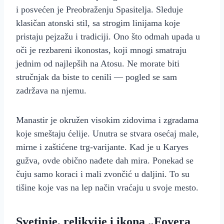
i posvećen je Preobraženju Spasitelja. Sleduje
klasičan atonski stil, sa strogim linijama koje
pristaju pejzažu i tradiciji. Ono što odmah upada u
oči je rezbareni ikonostas, koji mnogi smatraju
jednim od najlepših na Atosu. Ne morate biti
stručnjak da biste to cenili — pogled se sam
zadržava na njemu.
Manastir je okružen visokim zidovima i zgradama
koje smeštaju ćelije. Unutra se stvara osećaj male,
mirne i zaštićene trg‑varijante. Kad je u Karyes
gužva, ovde obično nađete dah mira. Ponekad se
čuju samo koraci i mali zvončić u daljini. To su
tišine koje vas na lep način vraćaju u svoje mesto.
Svetinje, relikvije i ikona „Fovera