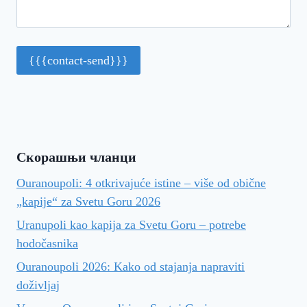
Скорашњи чланци
Ouranoupoli: 4 otkrivajuće istine – više od obične
„kapije“ za Svetu Goru 2026
Uranupoli kao kapija za Svetu Goru – potrebe
hodočasnika
Ouranoupoli 2026: Kako od stajanja napraviti
doživljaj