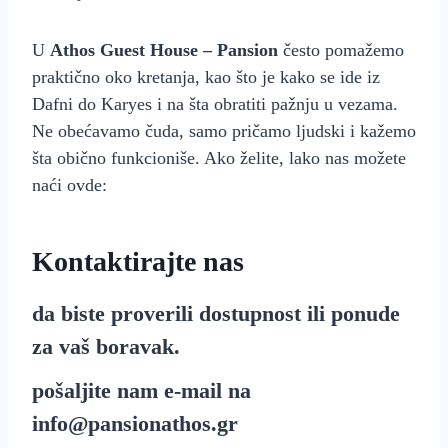
U
Athos Guest House – Pansion
često pomažemo
praktično oko kretanja, kao što je kako se ide iz
Dafni do Karyes i na šta obratiti pažnju u vezama.
Ne obećavamo čuda, samo pričamo ljudski i kažemo
šta obično funkcioniše. Ako želite, lako nas možete
naći ovde:
Kontaktirajte nas
da biste proverili dostupnost ili ponude
za vaš boravak.
pošaljite nam e-mail na
info@pansionathos.gr