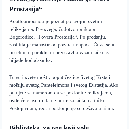
Prostasija“
Koutloumousiou je poznat po svojim svetim
relikvijama. Pre svega, čudotvorna ikona
Bogorodice, „Fovera Prostasija“. Po predanju,
zaštitila je manastir od požara i napada. Čuva se u
posebnom paraklisu i predstavlja važnu tačku za
hiljade hodočasnika.
Tu su i svete mošti, poput čestice Svetog Krsta i
moštiju svetog Pantelejmona i svetog Evstatija. Ako
putujete sa namerom da se poklonite relikvijama,
ovde ćete osetiti da ne jurite sa tačke na tačku.
Postoji ritam, red, i poklonjenje se dešava u tišini.
Biblioteka, za one koji vole