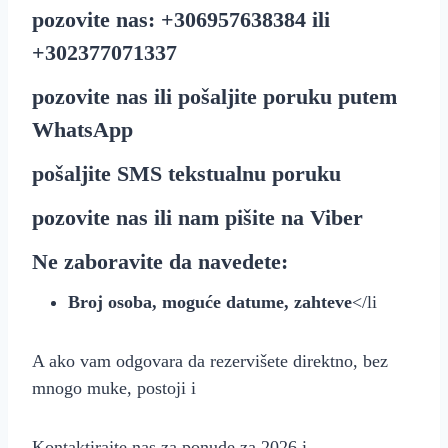
pozovite nas:
+30
6957638384
ili
+30
2377071337
pozovite nas ili pošaljite poruku putem
WhatsApp
pošaljite
SMS
tekstualnu poruku
pozovite nas ili nam pišite na
Viber
Ne zaboravite da navedete:
Broj osoba, moguće datume, zahteve
</li
A ako vam odgovara da rezervišete direktno, bez
mnogo muke, postoji i
Kontaktirajte nas za ponude za 2026 i