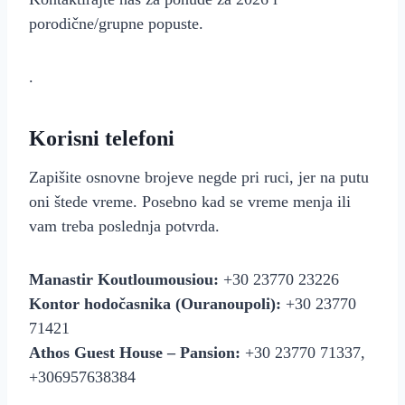
porodične/grupne popuste.
.
Korisni telefoni
Zapišite osnovne brojeve negde pri ruci, jer na putu
oni štede vreme. Posebno kad se vreme menja ili
vam treba poslednja potvrda.
Manastir Koutloumousiou:
+30 23770 23226
Kontor hodočasnika (Ouranoupoli):
+30 23770
71421
Athos Guest House – Pansion:
+30 23770 71337,
+306957638384