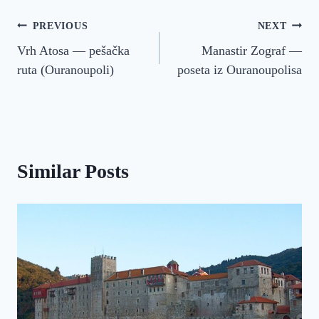
Кретање
PREVIOUS
NEXT
Vrh Atosa — pešačka
Manastir Zograf —
чланка
ruta (Ouranoupoli)
poseta iz Ouranoupolisa
Similar Posts