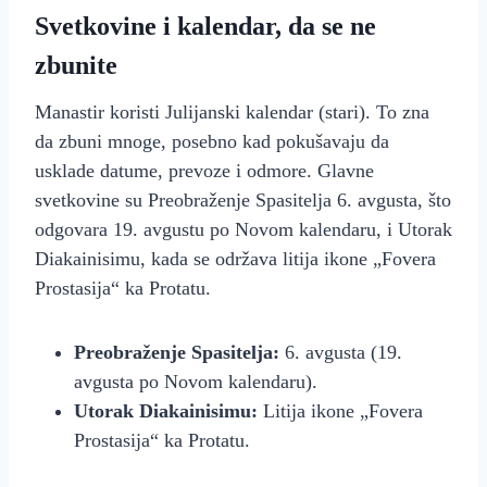
Svetkovine i kalendar, da se ne
zbunite
Manastir koristi Julijanski kalendar (stari). To zna
da zbuni mnoge, posebno kad pokušavaju da
usklade datume, prevoze i odmore. Glavne
svetkovine su Preobraženje Spasitelja 6. avgusta, što
odgovara 19. avgustu po Novom kalendaru, i Utorak
Diakainisimu, kada se održava litija ikone „Fovera
Prostasija“ ka Protatu.
Preobraženje Spasitelja:
6. avgusta (19.
avgusta po Novom kalendaru).
Utorak Diakainisimu:
Litija ikone „Fovera
Prostasija“ ka Protatu.