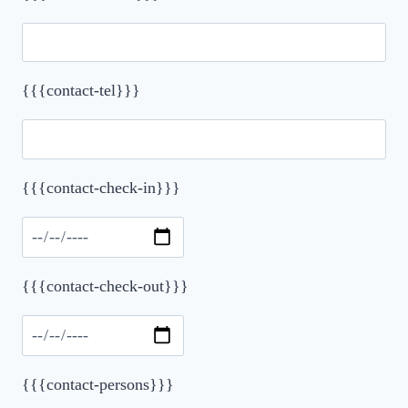
{{{contact-tel}}}
{{{contact-check-in}}}
Please leave this field empty.
{{{contact-check-out}}}
{{{contact-persons}}}