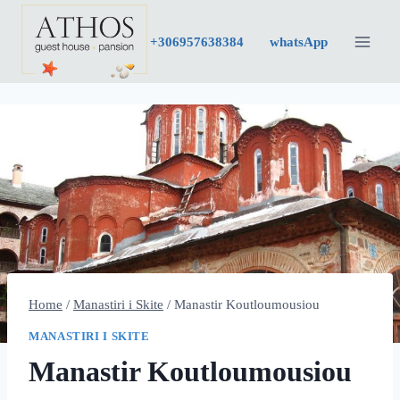
Skip
to
+30
6957638384
whatsApp
content
Home
/
Manastiri i Skite
/
Manastir Koutloumousiou
MANASTIRI I SKITE
Manastir Koutloumousiou