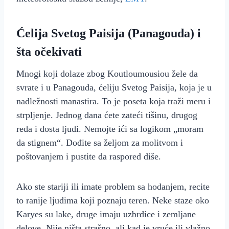
Ćelija Svetog Paisija (Panagouda) i
šta očekivati
Mnogi koji dolaze zbog Koutloumousiou žele da
svrate i u Panagouda, ćeliju Svetog Paisija, koja je u
nadležnosti manastira. To je poseta koja traži meru i
strpljenje. Jednog dana ćete zateći tišinu, drugog
reda i dosta ljudi. Nemojte ići sa logikom „moram
da stignem“. Dođite sa željom za molitvom i
poštovanjem i pustite da raspored diše.
Ako ste stariji ili imate problem sa hodanjem, recite
to ranije ljudima koji poznaju teren. Neke staze oko
Karyes su lake, druge imaju uzbrdice i zemljane
delove. Nije ništa strašno, ali kad je vruće ili vlažno,