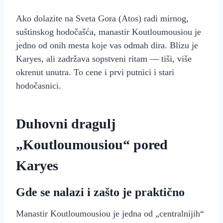
Ako dolazite na Sveta Gora (Atos) radi mirnog,
suštinskog hodočašća, manastir Koutloumousiou je
jedno od onih mesta koje vas odmah dira. Blizu je
Karyes, ali zadržava sopstveni ritam — tiši, više
okrenut unutra. To cene i prvi putnici i stari
hodočasnici.
Duhovni dragulj
„Koutloumousiou“ pored
Karyes
Gde se nalazi i zašto je praktično
Manastir Koutloumousiou je jedna od „centralnijih“