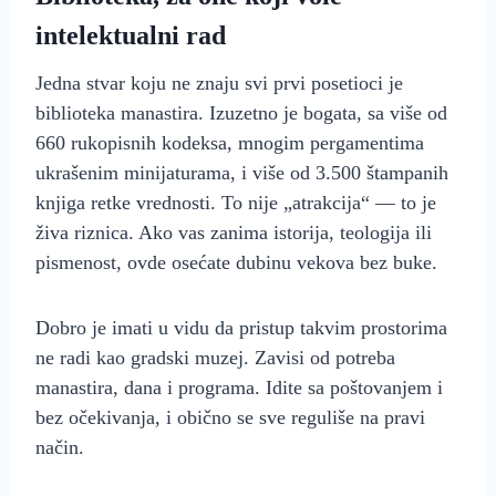
intelektualni rad
Jedna stvar koju ne znaju svi prvi posetioci je
biblioteka manastira. Izuzetno je bogata, sa više od
660 rukopisnih kodeksa, mnogim pergamentima
ukrašenim minijaturama, i više od 3.500 štampanih
knjiga retke vrednosti. To nije „atrakcija“ — to je
živa riznica. Ako vas zanima istorija, teologija ili
pismenost, ovde osećate dubinu vekova bez buke.
Dobro je imati u vidu da pristup takvim prostorima
ne radi kao gradski muzej. Zavisi od potreba
manastira, dana i programa. Idite sa poštovanjem i
bez očekivanja, i obično se sve reguliše na pravi
način.