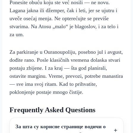
Ponesite obuću koju ste već nosili — ne novu.
Lagana jakna ili džemper, čak i leti, jer se ujutru i
uveče osećaj menja. Ne opterećujte se previše
stvarima. Na Atosu „malo“ je blagoslov, i za telo i
za um.
Za parkiranje u Ouranoupoliju, posebno jul i avgust,
dođite rano. Posle klasičnih vremena dolaska stvari
postaju zbijene. I za kraj — šta god planirali,
ostavite marginu. Vreme, prevozi, potrebe manastira
— sve ima svoj ritam. Kad to prihvatite,
poklonjenje postaje mnogo čistije.
Frequently Asked Questions
За шта су корисне странице водичи о