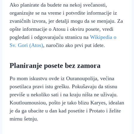
Ako planirate da budete na nekoj svečanosti,
organizujte se na vreme i potvrdite informacije iz
zvaničnih izvora, jer detalji mogu da se menjaju. Za
opšte informacije o Atosu i okviru posete, vredi
pogledati i odgovarajuću stranicu na
Wikipedia o
Sv. Gori (Atos)
, naročito ako prvi put idete.
Planiranje posete bez zamora
Po mom iskustvu ovde iz Ouranoupolija, većina
posetilaca pravi istu grešku. Pokušavaju da stisnu
previše u nekoliko sati i na kraju ništa ne uživaju.
Koutloumousiou, pošto je tako blizu Karyes, idealan
je da ga ubacite u dan kad posetite i Protato i želite
mirnu šetnju.