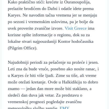
Kako praktično stići: krećete iz Ouranoupolija,
prelazite brodićem do Dafni i odatle idete prema
Karyes. Ne navodim tačna vremena jer se menjaju
po sezoni i vremenskim uslovima, pa je bolje da
uvek proverite zvanične izvore.
Visit Greece
ima
korisne opšte informacije o regionu, dok su za
lokalne stvari najpouzdaniji Kontor hodočasnika
(Pilgrim Office).
Najudobniji periodi za pešačenje su proleće i jesen.
Leti zna da bude vruće, posebno ako nosite ranac, i
u Karyes će biti više ljudi. Zime su tiše, ali vreme
može otežati kretanje. Ovde u Halkidikiju to dobro
znamo — jedan dan more može biti staklano, a
sledeći dan duva jak vetar. Za predstavu o
vremenskoj prognozi pogledajte zvaničnu
meteorološku službu zemlje,
EMY
.