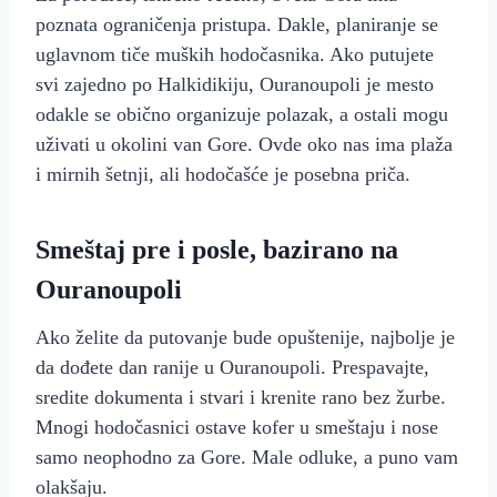
poznata ograničenja pristupa. Dakle, planiranje se
uglavnom tiče muških hodočasnika. Ako putujete
svi zajedno po Halkidikiju, Ouranoupoli je mesto
odakle se obično organizuje polazak, a ostali mogu
uživati u okolini van Gore. Ovde oko nas ima plaža
i mirnih šetnji, ali hodočašće je posebna priča.
Smeštaj pre i posle, bazirano na
Ouranoupoli
Ako želite da putovanje bude opuštenije, najbolje je
da dođete dan ranije u Ouranoupoli. Prespavajte,
sredite dokumenta i stvari i krenite rano bez žurbe.
Mnogi hodočasnici ostave kofer u smeštaju i nose
samo neophodno za Gore. Male odluke, a puno vam
olakšaju.