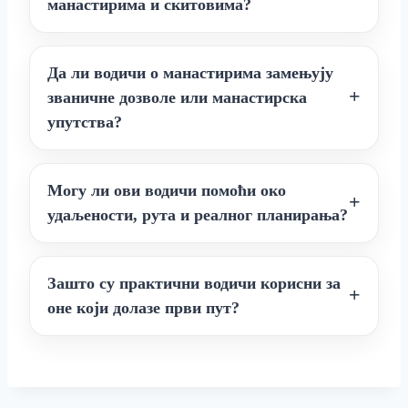
манастирима и скитовима?
Да ли водичи о манастирима замењују
званичне дозволе или манастирска
упутства?
Могу ли ови водичи помоћи око
удаљености, рута и реалног планирања?
Зашто су практични водичи корисни за
оне који долазе први пут?