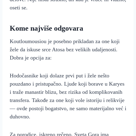
oseti se.
Kome najviše odgovara
Koutloumousiou je posebno prikladan za one koji
žele da iskuse srce Atosa bez velikih udaljenosti.
Dobra je opcija za:
Hodočasnike koji dolaze prvi put i žele nešto
pouzdano i pristupačno. Ljude koji borave u Karyes
i traže manastir blizu, bez rizika od komplikovanih
transfera. Takođe za one koji vole istoriju i relikvije
— ovde postoji bogatstvo, ne samo materijalno već i
duhovno.
Za porodice, iskreno rečeno, Sveta Gora ima