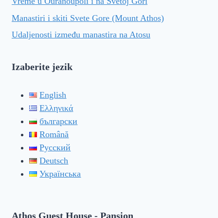
Vreme u Ouranoupoli i na Svetoj Gori
Manastiri i skiti Svete Gore (Mount Athos)
Udaljenosti između manastira na Atosu
Izaberite jezik
English
Ελληνικά
български
Română
Русский
Deutsch
Українська
Athos Guest House - Pansion