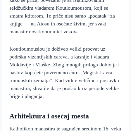
kako se priča, povezano je sa islamizovanim
seldžučkim vladarem Koutloumousom, koji se
smatra ktitorom. Te priče nisu samo „podatak“ za
knjige — na Atosu ih osećate živim, jer svaki
manastir nosi kontinuitet vekova.
Koutloumousiou je doživeo veliki procvat uz
podršku vizantijskih careva, a kasnije i vladara
Moldavije i Vlaške. Zbog mnogih priloga dobio je i
naslov koji ćete povremeno čuti: „Megisti Lavra
rumunskih zemalja“. Kad vidite veličinu i postavku
manastira, shvatite da je prošao kroz periode velike
brige i ulaganja.
Arhitektura i osećaj mesta
Katholikon manastira je sagrađen sredinom 16. veka