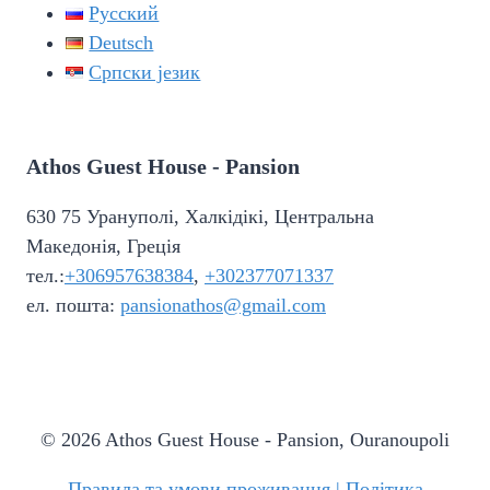
Русский
Deutsch
Српски језик
Athos Guest House - Pansion
630 75 Урануполі, Халкідікі, Центральна
Македонія, Греція
тел.:
+306957638384
,
+302377071337
ел. пошта:
pansionathos@gmail.com
© 2026 Athos Guest House - Pansion, Ouranoupoli
Правила та умови проживання | Політика