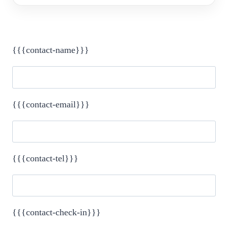
{{{contact-name}}}
{{{contact-email}}}
{{{contact-tel}}}
{{{contact-check-in}}}
Please leave this field empty.