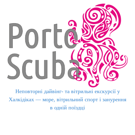
Неповторні дайвінг- та вітрильні екскурсії у
Халкідіках — море, вітрильний спорт і занурення
в одній поїздці