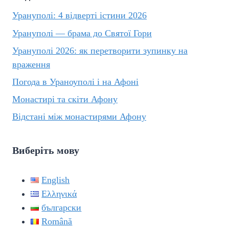
Урануполі: 4 відверті істини 2026
Урануполі — брама до Святої Гори
Урануполі 2026: як перетворити зупинку на
враження
Погода в Ураноуполі і на Афоні
Монастирі та скіти Афону
Відстані між монастирями Афону
Виберіть мову
English
Ελληνικά
български
Română