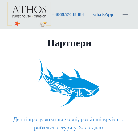
Перейти
до
+30
6957638384
whatsApp
вмісту
Партнери
Денні прогулянки на човні, розкішні круїзи та
рибальські тури у Халкідіках