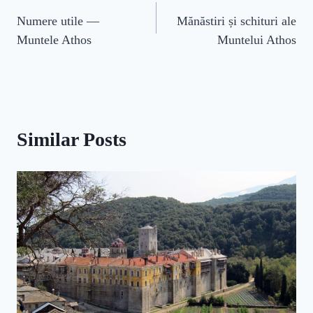
Navigare
Numere utile —
Mănăstiri și schituri ale
în
Muntele Athos
Muntelui Athos
articole
Similar Posts