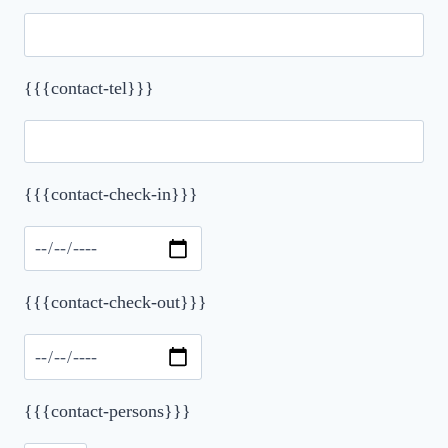
{{{contact-tel}}}
{{{contact-check-in}}}
Please leave this field empty.
{{{contact-check-out}}}
{{{contact-persons}}}