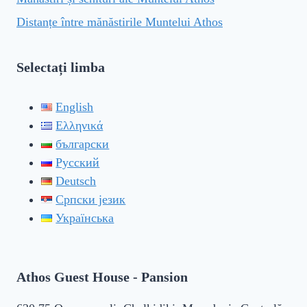
Distanțe între mănăstirile Muntelui Athos
Selectați limba
English
Ελληνικά
български
Русский
Deutsch
Српски језик
Українська
Athos Guest House - Pansion