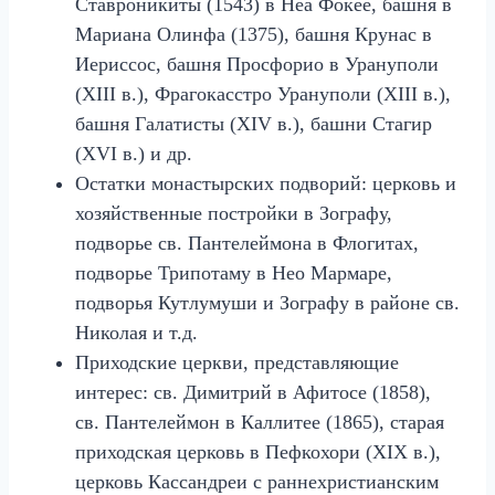
Ставроникиты (1543) в Неа Фокее, башня в
Мариана Олинфа (1375), башня Крунас в
Иериссос, башня Просфорио в Урануполи
(XIII в.), Фрагокасстро Урануполи (XIII в.),
башня Галатисты (XIV в.), башни Стагир
(XVI в.) и др.
Остатки монастырских подворий: церковь и
хозяйственные постройки в Зографу,
подворье св. Пантелеймона в Флогитах,
подворье Трипотаму в Нео Мармаре,
подворья Кутлумуши и Зографу в районе св.
Николая и т.д.
Приходские церкви, представляющие
интерес: св. Димитрий в Афитосе (1858),
св. Пантелеймон в Каллитее (1865), старая
приходская церковь в Пефкохори (XIX в.),
церковь Кассандреи с раннехристианским