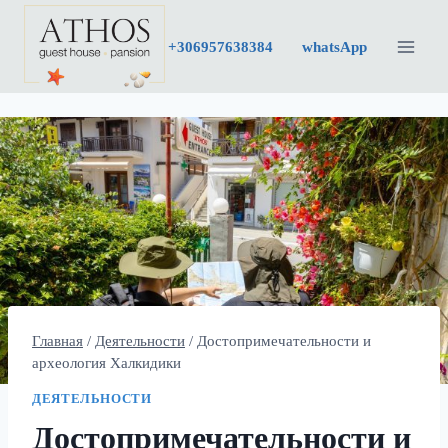
Перейти
к
+30
6957638384
whatsApp
содержимому
Главная
/
Деятельности
/
Достопримечательности и
археология Халкидики
ДЕЯТЕЛЬНОСТИ
Достопримечательности и