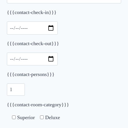
{{{contact-check-in}}}
Please leave this field empty.
{{{contact-check-out}}}
{{{contact-persons}}}
{{{contact-room-category}}}
Superior
Deluxe