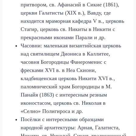
притвором, св. Афанасий в Сикие (1861),
церкви Галатисты (XIX в.), Вавду, где
находится мраморная кафедра V в., церковь
Стагир, церковь св. Никиты в Никити с
прекрасными иконами Парали и др.
Часовни: маленькая византийская церковь
над святилищем Диониса в Каллитее,
часовня Богородицы Фанероменис с
фресками XVI в. в Неа Скиони,
кладбищенская церковь Никити XVI в.,
паломнический храм Богородицы в М.
Панайя (1863) с интересным резным
иконостасом, церковь св. Николая в
«Селио» Полигироса и др.
Посёлки с интересными образцами
народной архитектуры: Арная, Галатиста,
Никити, св. Николай, Сикия, традиционный