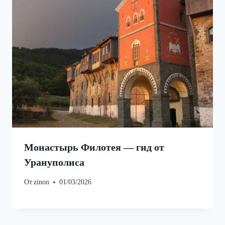
Монастырь Филотея — гид от
Урануполиса
От
zinon
01/03/2026