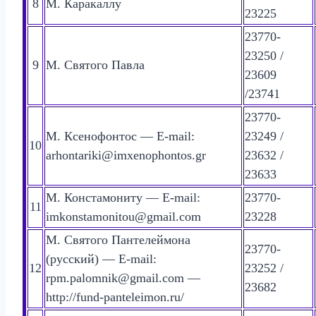
8
М. Каракаллу
23225
23770-
23250 /
9
М. Святого Павла
23609
/23741
23770-
М. Ксенофонтос — E-mail:
23249 /
10
arhontariki@imxenophontos.gr
23632 /
23633
М. Констамониту — E-mail:
23770-
11
imkonstamonitou@gmail.com
23228
М. Святого Пантелеймона
23770-
(русский) — E-mail:
12
23252 /
rpm.palomnik@gmail.com —
23682
http://fund-panteleimon.ru/