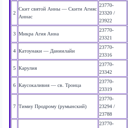
23770-
Скит святой Анны — Скити Агияс
2
23320 /
Аннас
23922
23770-
3
Микра Агия Анна
23321
23770-
4
Катоунаки — Даниилайи
23316
23770-
5
Карулия
23342
23770-
6
Каусокаливия — св. Троица
23319
23770-
7
Тимиу Продрому (румынский)
23294 /
23788
23770-