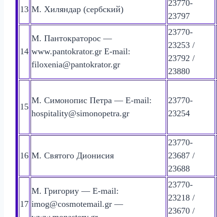
23770-
13
М. Хиляндар (сербский)
23797
23770-
М. Пантократорос —
23253 /
14
www.pantokrator.gr E-mail:
23792 /
filoxenia@pantokrator.gr
23880
М. Симонопис Петра — E-mail:
23770-
15
hospitality@simonopetra.gr
23254
23770-
16
М. Святого Дионисия
23687 /
23688
23770-
М. Григориу — E-mail:
23218 /
17
imog@cosmotemail.gr —
23670 /