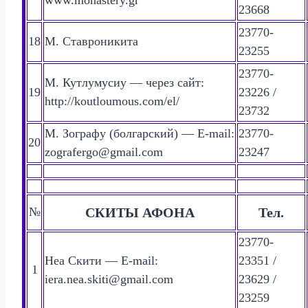
www.monastery.gr
23668
23770-
18
М. Ставроникита
23255
23770-
М. Кутлумусиу — через сайт:
19
23226 /
http://koutloumous.com/el/
23732
М. Зографу (болгарский) — E-mail:
23770-
20
zografergo@gmail.com
23247
№
СКИТЫ АФОНА
Тел.
23770-
Неа Скити — E-mail:
23351 /
1
iera.nea.skiti@gmail.com
23629 /
23259