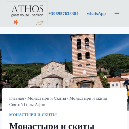
Перейти
к
+30
6957638384
whatsApp
содержимому
Главная
/
Монастыри и Скиты
/
Монастыри и скиты
Святой Горы Афон
МОНАСТЫРИ И СКИТЫ
Монастыри и скиты