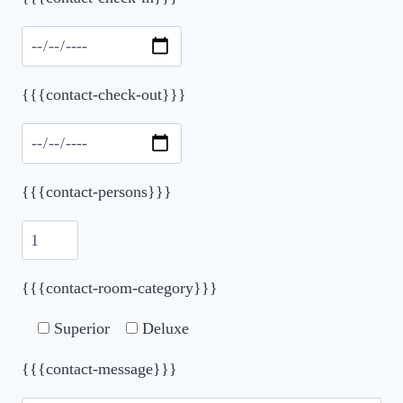
Please leave this field empty.
{{{contact-check-out}}}
{{{contact-persons}}}
{{{contact-room-category}}}
Superior
Deluxe
{{{contact-message}}}