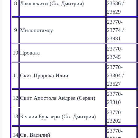
8
Лаккоскити (Св. Дмитрия)
23636 /
23629
23770-
9
Милопотамоу
23774 /
23931
23770-
10
Провата
23745
23770-
11
Скит Пророка Илии
23304 /
23627
23770-
12
Скит Апостола Андрея (Сераи)
23810
23770-
13
Келлия Буразери (Св. Дмитрия)
23202
23770-
14
Св. Василий