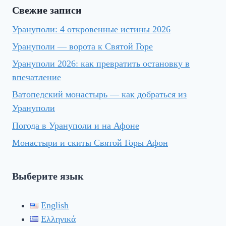
Свежие записи
Урануполи: 4 откровенные истины 2026
Урануполи — ворота к Святой Горе
Урануполи 2026: как превратить остановку в
впечатление
Ватопедский монастырь — как добраться из
Урануполи
Погода в Урануполи и на Афоне
Монастыри и скиты Святой Горы Афон
Выберите язык
English
Ελληνικά