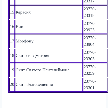
23317
23770-
15
Керасия
23318
23770-
16
Вигла
23923
23770-
17
Морфону
23904
23770-
18
Скит св. Дмитрия
23303
23770-
19
Скит Святого Пантелеймона
23259
23770-
20
Скит Благовещения
23301