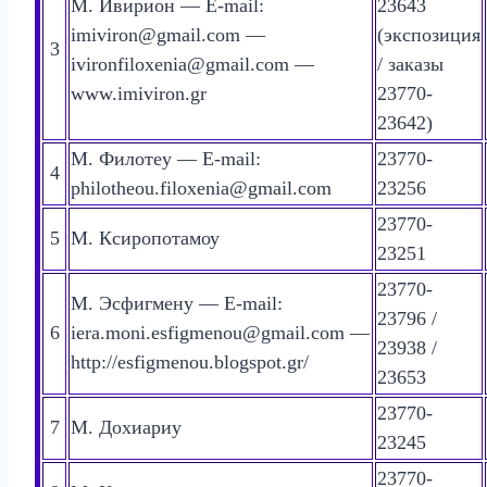
М. Ивирион — E-mail:
23643
imiviron@gmail.com —
(экспозиция
3
ivironfiloxenia@gmail.com —
/ заказы
www.imiviron.gr
23770-
23642)
М. Филотеу — E-mail:
23770-
4
philotheou.filoxenia@gmail.com
23256
23770-
5
М. Ксиропотамоу
23251
23770-
М. Эсфигмену — E-mail:
23796 /
6
iera.moni.esfigmenou@gmail.com —
23938 /
http://esfigmenou.blogspot.gr/
23653
23770-
7
М. Дохиариу
23245
23770-