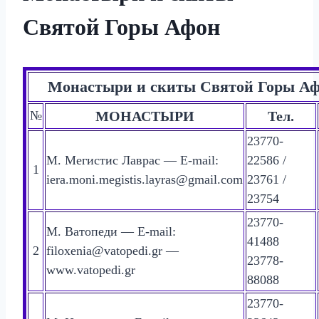
Святой Горы Афон
Монастыри и скиты Святой Горы А
№
МОНАСТЫРИ
Тел.
23770-
М. Мегистис Лаврас — E-mail:
22586 /
1
iera.moni.megistis.layras@gmail.com
23761 /
23754
23770-
М. Ватопеди — E-mail:
41488
2
filoxenia@vatopedi.gr —
23778-
www.vatopedi.gr
88088
23770-