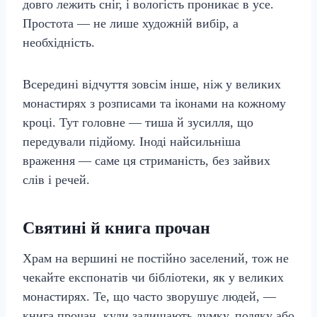
довго лежить сніг, і вологість проникає в усе.
Простота — не лише художній вибір, а
необхідність.
Всередині відчуття зовсім інше, ніж у великих
монастирях з розписами та іконами на кожному
кроці. Тут головне — тиша й зусилля, що
передували підйому. Іноді найсильніша
враження — саме ця стриманість, без зайвих
слів і речей.
Святині й книга прочан
Храм на вершині не постійно заселений, тож не
чекайте експонатів чи бібліотеки, як у великих
монастирях. Те, що часто зворушує людей, —
книга прочан, куди залишають думку, подяку або