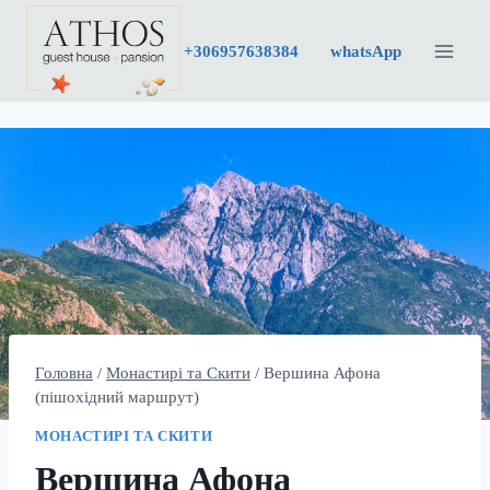
Перейти
до
+30
6957638384
whatsApp
вмісту
Головна
/
Монастирі та Скити
/
Вершина Афона
(пішохідний маршрут)
МОНАСТИРІ ТА СКИТИ
Вершина Афона