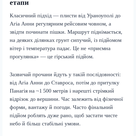
етапи
Класичний підхід — плисти від Ураноуполі до
Агіа Анни регулярним рейсовим човном, а
звідти починати пішки. Маршрут піднімається,
на деяких ділянках грунт сипучий, із підйомом
вітер і температура падає. Це не «приємна
прогулянка» — це гірський підйом.
Зазвичай прочани йдуть у такій послідовності:
від Агіа Анни до Ставроса, потім до притулку
Панагія на ~1 500 метрів і нарешті стрімкий
відрізок до вершини. Час залежить від фізичної
форми, вантажу й погоди. Часто фінальний
підйом роблять дуже рано, щоб застати чисте
небо й більш стабільні умови.