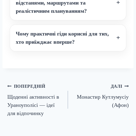
відстанями, маршрутами та
реалістичним плануванням?
Чому практичні гіди корисні для тих,
хто приїжджає вперше?
Навігація
ПОПЕРЕДНІЙ
ДАЛІ
Щоденні активності в
Монастир Кутлумусіу
записів
Ураноуполісі — ідеї
(Афон)
для відпочинку