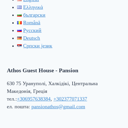
Ελληνικά
български
Română
Русский
Deutsch
Српски језик
Athos Guest House - Pansion
630 75 Урануполі, Халкідікі, Центральна
Македонія, Греція
тел.:
+306957638384
,
+302377071337
ел. пошта:
pansionathos@gmail.com