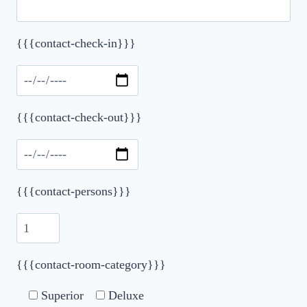
Please leave this field empty.
{{{contact-check-in}}}
{{{contact-check-out}}}
{{{contact-persons}}}
{{{contact-room-category}}}
Superior
Deluxe