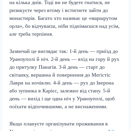
на кілька днів. Тоді ви не будете гнатися, не
ризикуєте через втому і встигнете зайти до
монастирів. Багато хто називає це «маршрутом
орла», бо відчуваєш, ніби піднімаєшся над усім,
але треба терпіння.
Зазвичай це виглядає так: 1-й день — приїзд до
Ураноуполі й ніч. 2-й день — вхід на гору й рух
до притулку Панагія. 3-й день — старт до
світанку, вершина й повернення до Мегістіс
Лаври на ночівлю. 4-й день — рух до Іверона
або зупинка в Карієс, залежно від стану. 5-й
день — вихід і ще одна ніч у Ураноуполі, щоб
поїхати відпочившими, а не виснаженими.
Якщо плануєте організувати проживання в