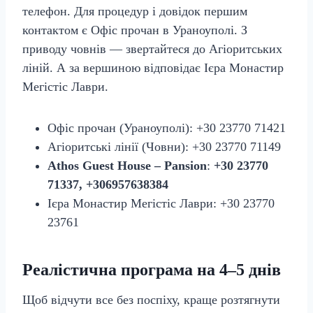
телефон. Для процедур і довідок першим
контактом є Офіс прочан в Ураноуполі. З
приводу човнів — звертайтеся до Агіоритських
ліній. А за вершиною відповідає Ієра Монастир
Мегістіс Лаври.
Офіс прочан (Ураноуполі): +30 23770 71421
Агіоритські лінії (Човни): +30 23770 71149
Athos Guest House – Pansion
:
+30 23770
71337, +306957638384
Ієра Монастир Мегістіс Лаври: +30 23770
23761
Реалістична програма на 4–5 днів
Щоб відчути все без поспіху, краще розтягнути