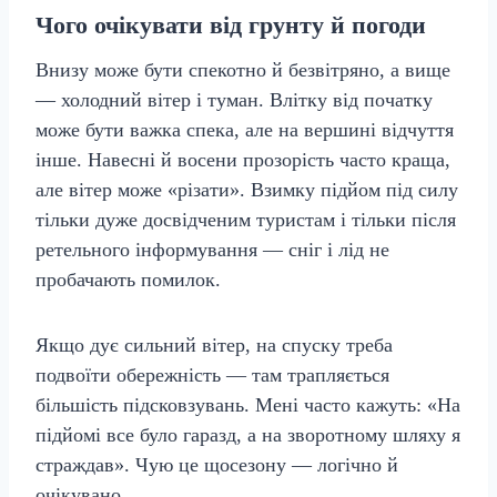
Чого очікувати від грунту й погоди
Внизу може бути спекотно й безвітряно, а вище
— холодний вітер і туман. Влітку від початку
може бути важка спека, але на вершині відчуття
інше. Навесні й восени прозорість часто краща,
але вітер може «різати». Взимку підйом під силу
тільки дуже досвідченим туристам і тільки після
ретельного інформування — сніг і лід не
пробачають помилок.
Якщо дує сильний вітер, на спуску треба
подвоїти обережність — там трапляється
більшість підсковзувань. Мені часто кажуть: «На
підйомі все було гаразд, а на зворотному шляху я
страждав». Чую це щосезону — логічно й
очікувано.