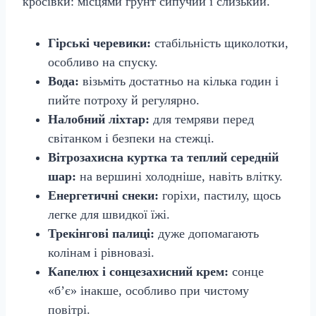
кросівки: місцями грунт сипучий і слизький.
Гірські черевики:
стабільність щиколотки,
особливо на спуску.
Вода:
візьміть достатньо на кілька годин і
пийте потроху й регулярно.
Налобний ліхтар:
для темряви перед
світанком і безпеки на стежці.
Вітрозахисна куртка та теплий середній
шар:
на вершині холодніше, навіть влітку.
Енергетичні снеки:
горіхи, пастилу, щось
легке для швидкої їжі.
Трекінгові палиці:
дуже допомагають
колінам і рівновазі.
Капелюх і сонцезахисний крем:
сонце
«б’є» інакше, особливо при чистому
повітрі.