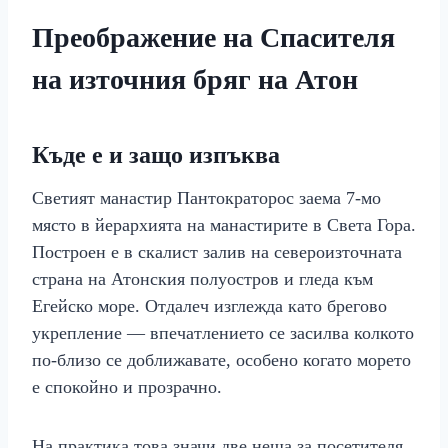
Преображение на Спасителя
на източния бряг на Атон
Къде е и защо изпъква
Светият манастир Пантократорос заема 7-мо
място в йерархията на манастирите в Света Гора.
Построен е в скалист залив на североизточната
страна на Атонския полуостров и гледа към
Егейско море. Отдалеч изглежда като брегово
укрепление — впечатлението се засилва колкото
по-близо се доближавате, особено когато морето
е спокойно и прозрачно.
На практика това значи две неща за посетителя.