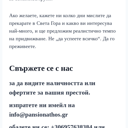
Ако желаете, кажете ни колко дни мислите да
прекарате в Света Гора и какво ви интересува
най‑много, и ще предложим реалистично темпо
на придвижване. Не „да успеете всичко“. Да го
преживеете.
Свържете се с нас
за да видите наличността или
офертите за вашия престой.
изпратете ни имейл на
info@pansionathos.gr
обадете ни се:
+30
6957638384
или