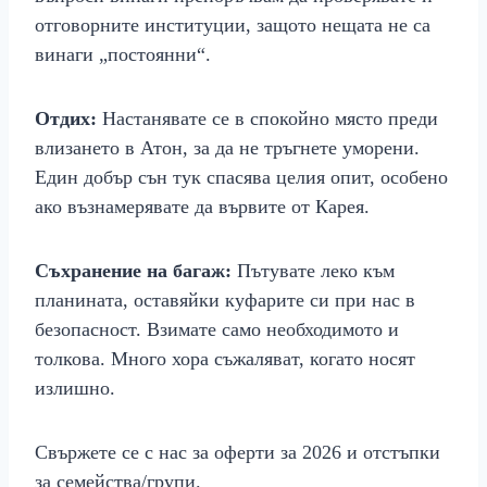
отговорните институции, защото нещата не са
винаги „постоянни“.
Отдих:
Настанявате се в спокойно място преди
влизането в Атон, за да не тръгнете уморени.
Един добър сън тук спасява целия опит, особено
ако възнамерявате да вървите от Карея.
Съхранение на багаж:
Пътувате леко към
планината, оставяйки куфарите си при нас в
безопасност. Взимате само необходимото и
толкова. Много хора съжаляват, когато носят
излишно.
Свържете се с нас за оферти за 2026 и отстъпки
за семейства/групи.