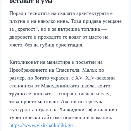
остават в ума
Поради теснотата на скалата архитектурата е
плътна и на няколко нива. Това придава усещане
за „крепост“, но и за вътрешна топлина —
дворовете и проходите те водят от място на
място, без да губиш ориентация.
Католиконът на манастира е посветен на
Преображението на Спасителя. Малък по
размер, но богато украсен, с XV–XIV‑вековни
стенописи от Македонийската школа, които
трудно се описват — спираш, гледаш и след
това просто млъкваш. Ако ви интересува
културната страна на Халкидики, официалният
туристически сайт има полезна информация:
https://www.visit-halkidiki.gr/
.