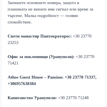
Запишете основните номера, защото в
планината не винаги има сигнал или време за
търсене. Малка подробност — голямо
спокойствие.
Свети манастир Пантократорос:
+30 23770
23253
Офис за поклонници (Урануполи):
+30 23770
71421
Athos Guest House – Pansion:
+30 23770 71337,
+306957638384
Капитанство Урануполи:
+30 23770 71248