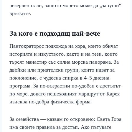
резервен план, защото морето може да „запуши“
връзките.
За кого е подходящ най-вече
Пантократорос подхожда на хора, които обичат
историята и изкуството, както и на тези, които
търсят манастир със силна морска панорама. За
двойки или приятелски групи, които идват за
поклонение, е чудесна спирка в 4–5 дневна
програма. За по-възрастни по‑удобен е достъпът
по море, докато пешеходният маршрут от Карея
изисква по-добра физическа форма.
За семейства — казвам го откровено: Света Гора
има своите правила за достъп. Ако пътувате