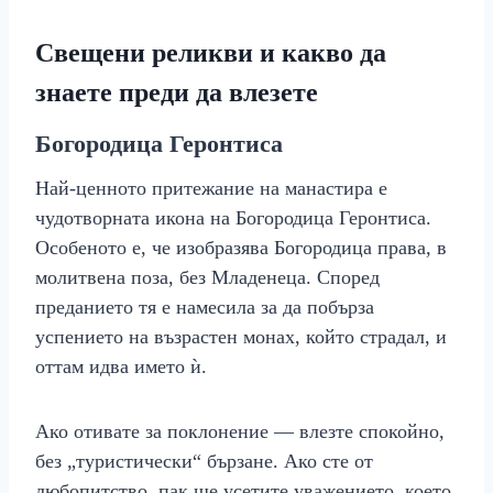
Свещени реликви и какво да
знаете преди да влезете
Богородица Геронтиса
Най-ценното притежание на манастира е
чудотворната икона на Богородица Геронтиса.
Особеното е, че изобразява Богородица права, в
молитвена поза, без Младенеца. Според
преданието тя е намесила за да побърза
успението на възрастен монах, който страдал, и
оттам идва името ѝ.
Ако отивате за поклонение — влезте спокойно,
без „туристически“ бързане. Ако сте от
любопитство, пак ще усетите уважението, което