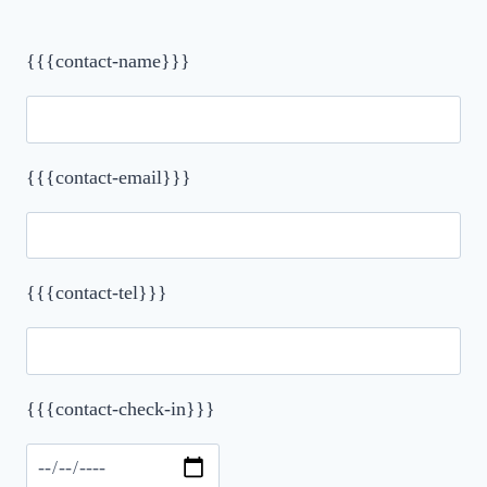
{{{contact-name}}}
{{{contact-email}}}
{{{contact-tel}}}
{{{contact-check-in}}}
Please leave this field empty.