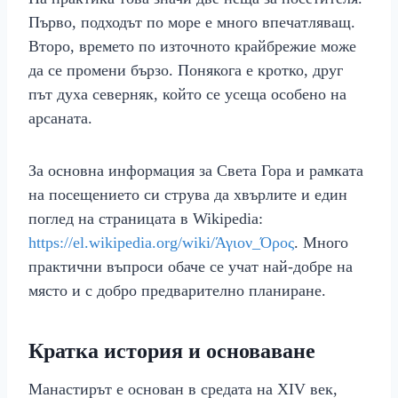
Първо, подходът по море е много впечатляващ.
Второ, времето по източното крайбрежие може
да се промени бързо. Понякога е кротко, друг
път духа северняк, който се усеща особено на
арсаната.
За основна информация за Света Гора и рамката
на посещението си струва да хвърлите и един
поглед на страницата в Wikipedia:
https://el.wikipedia.org/wiki/Άγιον_Όρος
. Много
практични въпроси обаче се учат най-добре на
място и с добро предварително планиране.
Кратка история и основаване
Манастирът е основан в средата на XIV век,