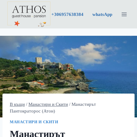
Към
съдържанието
+30
6957638384
whatsApp
В къщи
/
Манастири и Скити
/
Манастирът
Пантократорос (Атон)
МАНАСТИРИ И СКИТИ
Манастирът