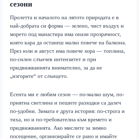
сезони
Пролетта и началото на лятото природата е в
най-добрата си форма — зелено, чист въздух и
морето под манастира има онази прозрачност,
която кара да останеш малко повече на балкона.
През юли и август има повече хора — топлина,
по-силен слънчев интензитет и при
придвижванията внимателно, за да не
„изгорите“ от слънцето.
Есента ми е любим сезон — по-малко шум, по-
приятна светлина и пешите разходки са далеч
по-удобни. Зимата е друга история: по-строга и
тиха, но и по-требователна към времето и
придвижванията. Ако мислите за зимно
посещение, организирайте се рано и имайте