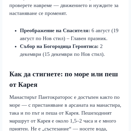
проверете навреме — движението и нуждите за
настаняване се променят.
Преображение на Спасителя:
6 август (19
август по Нов стил) – Главен празник.
Събор на Богородица Геронтиса:
2
декември (15 декември по Нов стил).
Как да стигнете: по море или пеш
от Карея
Манастирът Пантократорос е достъпен както по
море — с пристаняване в арсаната на манастира,
така и по път и пеша от Карея. Пешеходният
маршрут от Карея е около 1,5–2 часа и е много
приятен. Не е „състезание“ — носете вода,