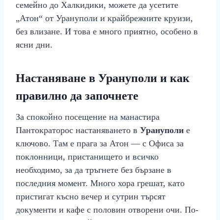
семейно до Халкидики, можете да усетите
„Атон“ от Урануполи и крайбрежните круизи,
без влизане. И това е много приятно, особено в
ясни дни.
Настаняване в Урануполи и как
правилно да започнете
За спокойно посещение на манастира
Пантократорос настаняването в
Урануполи
е
ключово. Там е прага за Атон — с Офиса за
поклонници, пристанището и всичко
необходимо, за да тръгнете без бързане в
последния момент. Много хора грешат, като
пристигат късно вечер и сутрин търсят
документи и кафе с половин отворени очи. По-