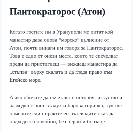
Пантократорос (Атон)
Когато гостите ни в Урануполи ме питат кой
манастир дава онова “морско” вълнение от
Атон, почти винаги им говоря за Пантократорос.
Това е едно от онези места, които те спечелват
преди да пристигнеш — виждаш манастира да
„стъпва“ върху скалата и да гледа право към
Егейско море.
А ако обичате да съчетавате история, изкуство и
разходка с чист въздух и борова горичка, тук ще
намерите един практичен пътеводител как да
подходите спокойно, без нерви и бързане.