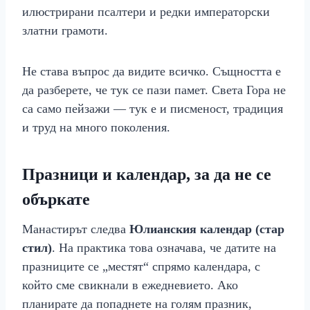
илюстрирани псалтери и редки императорски
златни грамоти.
Не става въпрос да видите всичко. Същността е
да разберете, че тук се пази памет. Света Гора не
са само пейзажи — тук е и писменост, традиция
и труд на много поколения.
Празници и календар, за да не се
объркате
Манастирът следва
Юлианския календар (стар
стил)
. На практика това означава, че датите на
празниците се „местят“ спрямо календара, с
който сме свикнали в ежедневието. Ако
планирате да попаднете на голям празник,