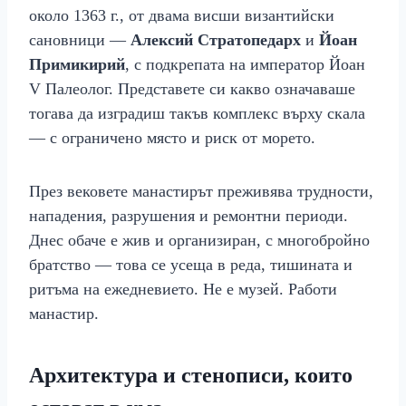
около 1363 г., от двама висши византийски
сановници —
Алексий Стратопедарх
и
Йоан
Примикирий
, с подкрепата на император Йоан
V Палеолог. Представете си какво означаваше
тогава да изградиш такъв комплекс върху скала
— с ограничено място и риск от морето.
През вековете манастирът преживява трудности,
нападения, разрушения и ремонтни периоди.
Днес обаче е жив и организиран, с многобройно
братство — това се усеща в реда, тишината и
ритъма на ежедневието. Не е музей. Работи
манастир.
Архитектура и стенописи, които