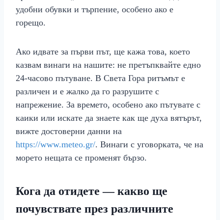
удобни обувки и търпение, особено ако е
горещо.
Ако идвате за първи път, ще кажа това, което
казвам винаги на нашите: не претъпквайте едно
24‑часово пътуване. В Света Гора ритъмът е
различен и е жалко да го разрушите с
напрежение. За времето, особено ако пътувате с
каики или искате да знаете как ще духа вятърът,
вижте достоверни данни на
https://www.meteo.gr/
. Винаги с уговорката, че на
морето нещата се променят бързо.
Кога да отидете — какво ще
почувствате през различните