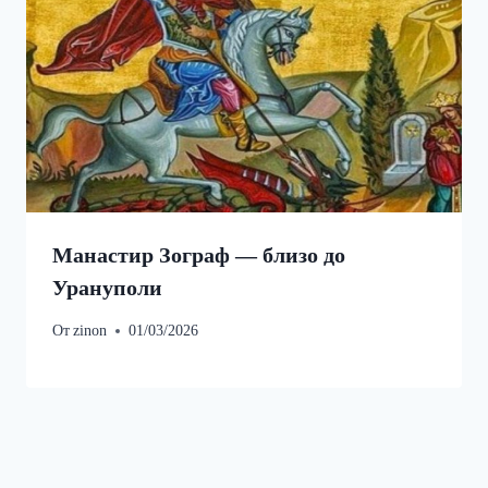
Манастир Зограф — близо до
Урануполи
От
zinon
01/03/2026