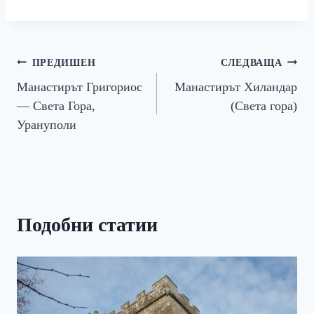
Навигация
ПРЕДИШЕН
СЛЕДВАЩА
Манастирът Григориос
Манастирът Хиландар
— Света Гора,
(Света гора)
Урануполи
Подобни статии