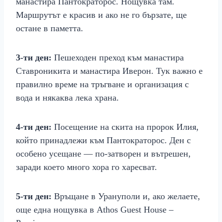
манастира Пантократорос. Нощувка там.
Маршрутът е красив и ако не го бързате, ще
остане в паметта.
3‑ти ден:
Пешеходен преход към манастира
Ставроникита и манастира Иверон. Тук важно е
правилно време на тръгване и организация с
вода и някаква лека храна.
4‑ти ден:
Посещение на скита на пророк Илия,
който принадлежи към Пантократорос. Ден с
особено усещане — по‑затворен и вътрешен,
заради което много хора го харесват.
5‑ти ден:
Връщане в Урануполи и, ако желаете,
още една нощувка в Athos Guest House –