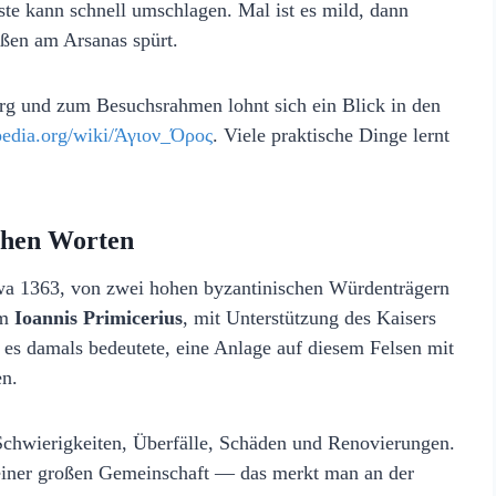
ste kann schnell umschlagen. Mal ist es mild, dann
ußen am Arsanas spürt.
rg und zum Besuchsrahmen lohnt sich ein Blick in den
ipedia.org/wiki/Άγιον_Όρος
. Viele praktische Dinge lernt
chen Worten
twa 1363, von zwei hohen byzantinischen Würdenträgern
em
Ioannis Primicerius
, mit Unterstützung des Kaisers
s es damals bedeutete, eine Anlage auf diesem Felsen mit
en.
 Schwierigkeiten, Überfälle, Schäden und Renovierungen.
t einer großen Gemeinschaft — das merkt man an der