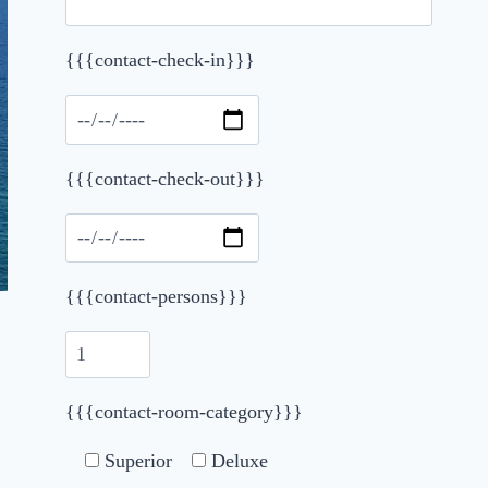
Please leave this field empty.
{{{contact-check-in}}}
{{{contact-check-out}}}
{{{contact-persons}}}
{{{contact-room-category}}}
Superior
Deluxe