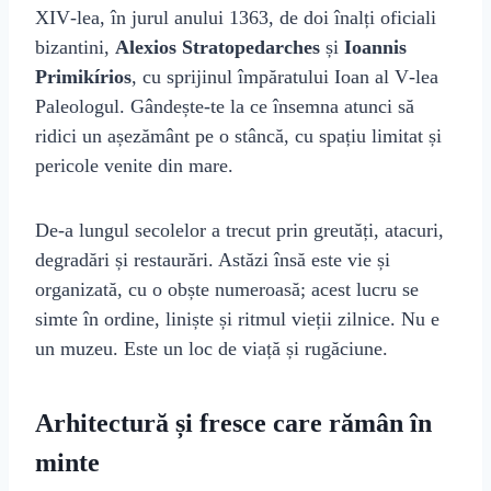
XIV‑lea, în jurul anului 1363, de doi înalți oficiali
bizantini,
Alexios Stratopedarches
și
Ioannis
Primikírios
, cu sprijinul împăratului Ioan al V‑lea
Paleologul. Gândește‑te la ce însemna atunci să
ridici un așezământ pe o stâncă, cu spațiu limitat și
pericole venite din mare.
De‑a lungul secolelor a trecut prin greutăți, atacuri,
degradări și restaurări. Astăzi însă este vie și
organizată, cu o obște numeroasă; acest lucru se
simte în ordine, liniște și ritmul vieții zilnice. Nu e
un muzeu. Este un loc de viață și rugăciune.
Arhitectură și fresce care rămân în
minte