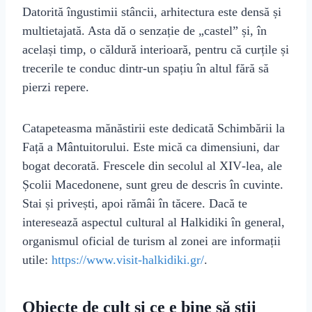
Datorită îngustimii stâncii, arhitectura este densă și
multietajată. Asta dă o senzație de „castel” și, în
același timp, o căldură interioară, pentru că curțile și
trecerile te conduc dintr‑un spațiu în altul fără să
pierzi repere.
Catapeteasma mănăstirii este dedicată Schimbării la
Față a Mântuitorului. Este mică ca dimensiuni, dar
bogat decorată. Frescele din secolul al XIV‑lea, ale
Școlii Macedonene, sunt greu de descris în cuvinte.
Stai și privești, apoi rămâi în tăcere. Dacă te
interesează aspectul cultural al Halkidiki în general,
organismul oficial de turism al zonei are informații
utile:
https://www.visit-halkidiki.gr/
.
Obiecte de cult și ce e bine să știi