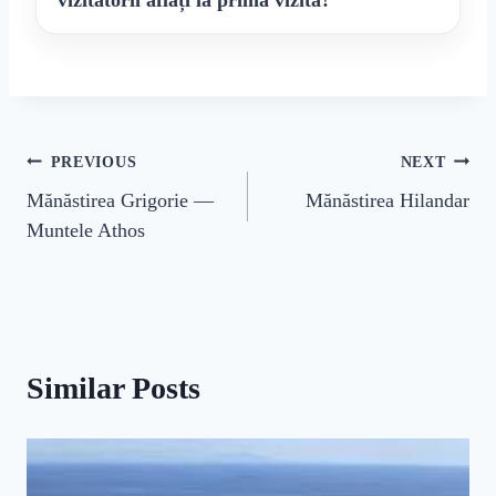
vizitatorii aflați la prima vizită?
Navigare
PREVIOUS
NEXT
Mănăstirea Grigorie —
Mănăstirea Hilandar
în
Muntele Athos
articole
Similar Posts