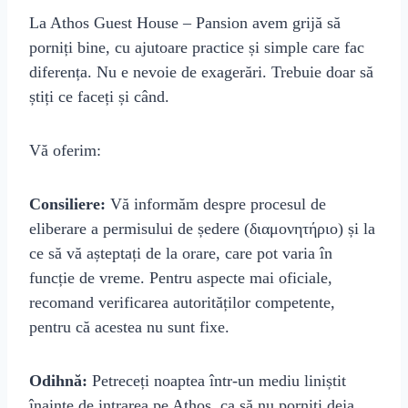
La Athos Guest House – Pansion avem grijă să
porniți bine, cu ajutoare practice și simple care fac
diferența. Nu e nevoie de exagerări. Trebuie doar să
știți ce faceți și când.
Vă oferim:
Consiliere:
Vă informăm despre procesul de
eliberare a permisului de ședere (διαμονητήριο) și la
ce să vă așteptați de la orare, care pot varia în
funcție de vreme. Pentru aspecte mai oficiale,
recomand verificarea autorităților competente,
pentru că acestea nu sunt fixe.
Odihnă:
Petreceți noaptea într‑un mediu liniștit
înainte de intrarea pe Athos, ca să nu porniți deja