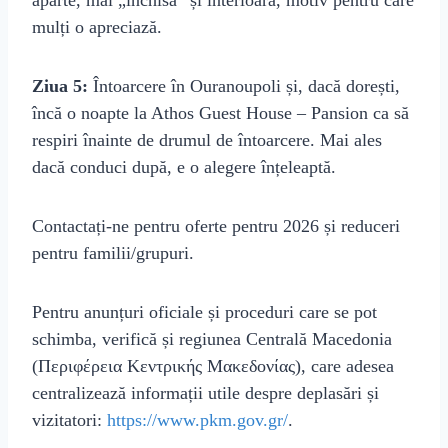
aparte, mai „închisă” și interioară, motiv pentru care
mulți o apreciază.
Ziua 5:
Întoarcere în Ouranoupoli și, dacă dorești,
încă o noapte la Athos Guest House – Pansion ca să
respiri înainte de drumul de întoarcere. Mai ales
dacă conduci după, e o alegere înțeleaptă.
Contactați-ne pentru oferte pentru 2026 și reduceri
pentru familii/grupuri.
Pentru anunțuri oficiale și proceduri care se pot
schimba, verifică și regiunea Centrală Macedonia
(Περιφέρεια Κεντρικής Μακεδονίας), care adesea
centralizează informații utile despre deplasări și
vizitatori:
https://www.pkm.gov.gr/
.