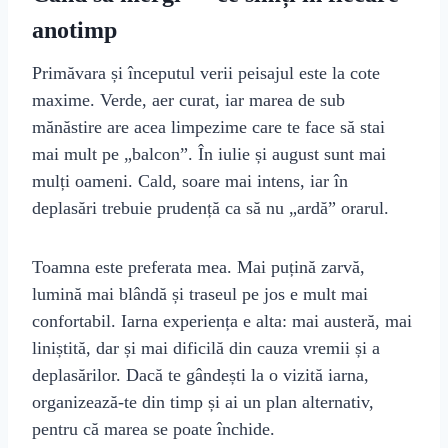
anotimp
Primăvara și începutul verii peisajul este la cote
maxime. Verde, aer curat, iar marea de sub
mănăstire are acea limpezime care te face să stai
mai mult pe „balcon”. În iulie și august sunt mai
mulți oameni. Cald, soare mai intens, iar în
deplasări trebuie prudență ca să nu „ardă” orarul.
Toamna este preferata mea. Mai puțină zarvă,
lumină mai blândă și traseul pe jos e mult mai
confortabil. Iarna experiența e alta: mai austeră, mai
liniștită, dar și mai dificilă din cauza vremii și a
deplasărilor. Dacă te gândești la o vizită iarna,
organizează‑te din timp și ai un plan alternativ,
pentru că marea se poate închide.