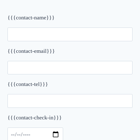
{{{contact-name}}}
{{{contact-email}}}
{{{contact-tel}}}
{{{contact-check-in}}}
Please leave this field empty.