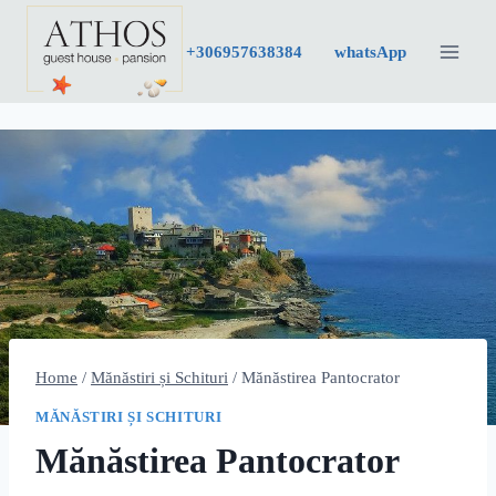
Skip
to
+30
6957638384
whatsApp
content
Home
/
Mănăstiri și Schituri
/
Mănăstirea Pantocrator
MĂNĂSTIRI ȘI SCHITURI
Mănăstirea Pantocrator