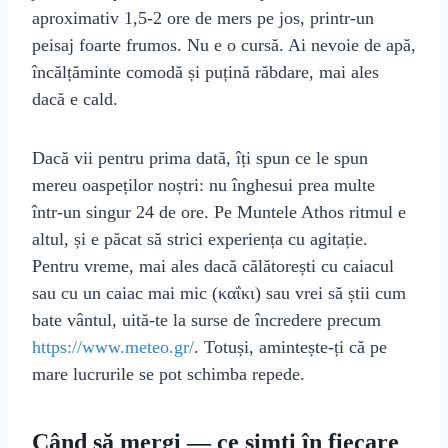
aproximativ 1,5‑2 ore de mers pe jos, printr‑un
peisaj foarte frumos. Nu e o cursă. Ai nevoie de apă,
încălțăminte comodă și puțină răbdare, mai ales
dacă e cald.
Dacă vii pentru prima dată, îți spun ce le spun
mereu oaspeților noștri: nu înghesui prea multe
într‑un singur 24 de ore. Pe Muntele Athos ritmul e
altul, și e păcat să strici experiența cu agitație.
Pentru vreme, mai ales dacă călătorești cu caiacul
sau cu un caiac mai mic (καΐκι) sau vrei să știi cum
bate vântul, uită‑te la surse de încredere precum
https://www.meteo.gr/
. Totuși, amintește‑ți că pe
mare lucrurile se pot schimba repede.
Când să mergi — ce simți în fiecare