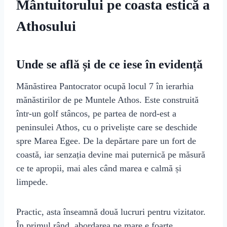
Mântuitorului pe coasta estică a
Athosului
Unde se află și de ce iese în evidență
Mănăstirea Pantocrator ocupă locul 7 în ierarhia
mănăstirilor de pe Muntele Athos. Este construită
într-un golf stâncos, pe partea de nord‑est a
peninsulei Athos, cu o priveliște care se deschide
spre Marea Egee. De la depărtare pare un fort de
coastă, iar senzația devine mai puternică pe măsură
ce te apropii, mai ales când marea e calmă și
limpede.
Practic, asta înseamnă două lucruri pentru vizitator.
În primul rând, abordarea pe mare e foarte