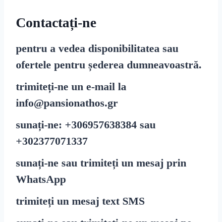
Contactați-ne
pentru a vedea disponibilitatea sau
ofertele pentru șederea dumneavoastră.
trimiteți-ne un e-mail la
info@pansionathos.gr
sunați-ne:
+30
6957638384
sau
+30
2377071337
sunați-ne sau trimiteți un mesaj prin
WhatsApp
trimiteți un mesaj text
SMS