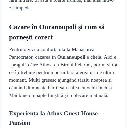
fără intrare. Și asta e foarte frumos, mai ales într‑o
zi limpede.
Cazare în Ouranoupoli și cum să
pornești corect
Pentru o vizită confortabilă la Mănăstirea
Pantocrator, cazarea în
Ouranoupoli
e cheia. Aici e
„pragul” către Athos, cu Biroul Pelerini, portul și tot
ce îți trebuie pentru a porni fără alergături de ultim
moment. Mulți greșesc ajungând târziu noaptea și
căutând dimineața hârtii sau cafea cu ochii închiși.
Mai bine o noapte liniștită și o plecare matinală.
Experiența la Athos Guest House –
Pansion