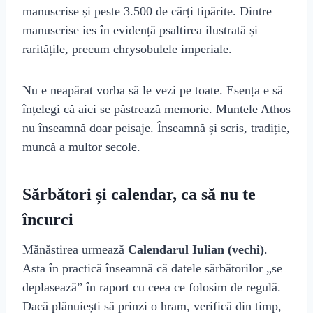
manuscrise și peste 3.500 de cărți tipărite. Dintre
manuscrise ies în evidență psaltirea ilustrată și
raritățile, precum chrysobulele imperiale.
Nu e neapărat vorba să le vezi pe toate. Esența e să
înțelegi că aici se păstrează memorie. Muntele Athos
nu înseamnă doar peisaje. Înseamnă și scris, tradiție,
muncă a multor secole.
Sărbători și calendar, ca să nu te
încurci
Mănăstirea urmează
Calendarul Iulian (vechi)
.
Asta în practică înseamnă că datele sărbătorilor „se
deplasează” în raport cu ceea ce folosim de regulă.
Dacă plănuiești să prinzi o hram, verifică din timp,