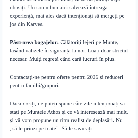
obosiți. Un somn bun aici salvează întreaga
experiență, mai ales dacă intenționați să mergeți pe
jos din Karyes.
Păstrarea bagajelor:
Călătoriți lejeri pe Munte,
lăsând valizele în siguranță la noi. Luați doar strictul
necesar. Mulți regretă când cară lucruri în plus.
Contactați-ne pentru oferte pentru 2026 și reduceri
pentru familii/grupuri.
Dacă doriți, ne puteți spune câte zile intenționați să
stați pe Muntele Athos și ce vă interesează mai mult,
și vă vom propune un ritm realist de deplasări. Nu
„să le prinzi pe toate”. Să le savurați.