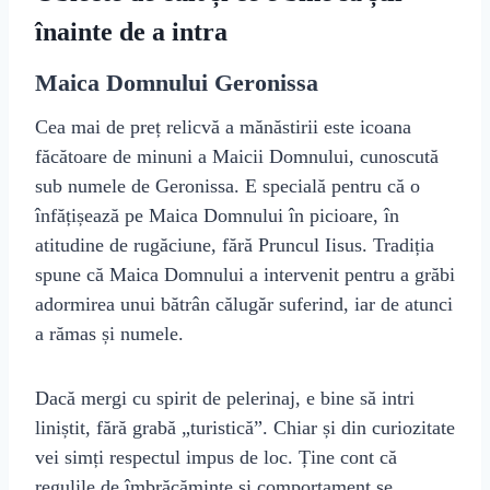
înainte de a intra
Maica Domnului Geronissa
Cea mai de preț relicvă a mănăstirii este icoana
făcătoare de minuni a Maicii Domnului, cunoscută
sub numele de Geronissa. E specială pentru că o
înfățișează pe Maica Domnului în picioare, în
atitudine de rugăciune, fără Pruncul Iisus. Tradiția
spune că Maica Domnului a intervenit pentru a grăbi
adormirea unui bătrân călugăr suferind, iar de atunci
a rămas și numele.
Dacă mergi cu spirit de pelerinaj, e bine să intri
liniștit, fără grabă „turistică”. Chiar și din curiozitate
vei simți respectul impus de loc. Ține cont că
regulile de îmbrăcăminte și comportament se