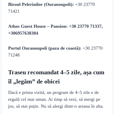
Biroul Pelerinilor (Ouranoupoli):
+30 23770
71421
Athos Guest House – Pansion:
+30 23770 71337,
+306957638384
Portul Ouranoupoli (paza de coastă):
+30 23770
71248
Traseu recomandat 4–5 zile, așa cum
îl „legăm” de obicei
Dacă e prima vizită, un program de 4–5 zile e de
regulă cel mai uman. Ai timp să vezi, să mergi pe
jos, să stai puțin. Nu să alergi dintr‑o arsana în alta.