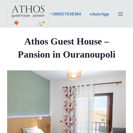
Zum
Inhalt
+30
6957638384
whatsApp
springen
Athos Guest House –
Pansion in Ouranoupoli