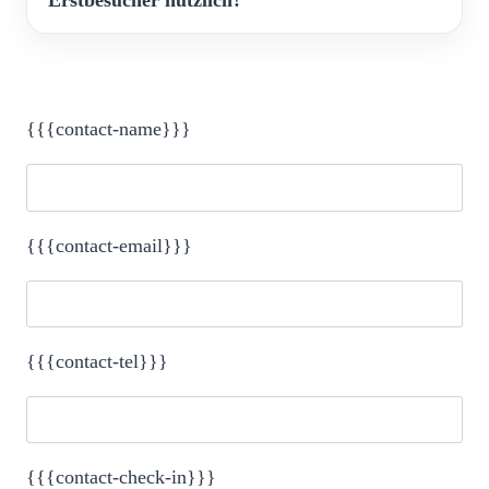
Erstbesucher nützlich?
{{{contact-name}}}
{{{contact-email}}}
{{{contact-tel}}}
Please leave this field empty.
{{{contact-check-in}}}