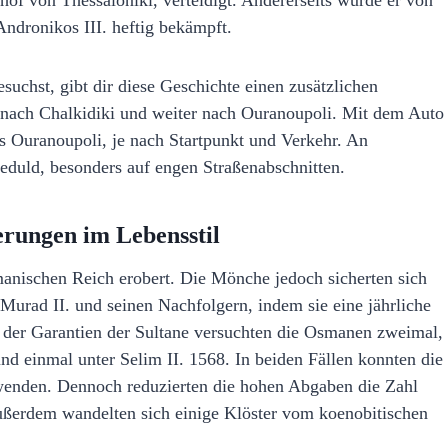
f von Thessaloniki, verteidigt. Andererseits wurde er von
dronikos III. heftig bekämpft.
uchst, gibt dir diese Geschichte einen zusätzlichen
 nach Chalkidiki und weiter nach Ouranoupoli. Mit dem Auto
is Ouranoupoli, je nach Startpunkt und Verkehr. An
duld, besonders auf engen Straßenabschnitten.
rungen im Lebensstil
nischen Reich erobert. Die Mönche jedoch sicherten sich
Murad II. und seinen Nachfolgern, indem sie eine jährliche
tz der Garantien der Sultane versuchten die Osmanen zweimal,
nd einmal unter Selim II. 1568. In beiden Fällen konnten die
enden. Dennoch reduzierten die hohen Abgaben die Zahl
ßerdem wandelten sich einige Klöster vom koenobitischen