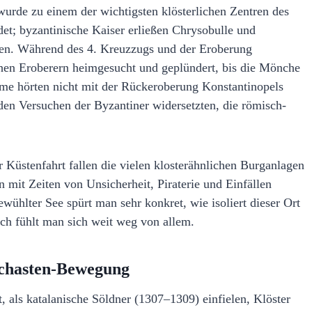
 wurde zu einem der wichtigsten klösterlichen Zentren des
et; byzantinische Kaiser erließen Chrysobulle und
chen. Während des 4. Kreuzzugs und der Eroberung
chen Eroberern heimgesucht und geplündert, bis die Mönche
eme hörten nicht mit der Rückeroberung Konstantinopels
den Versuchen der Byzantiner widersetzten, die römisch-
r Küstenfahrt fallen die vielen klosterähnlichen Burganlagen
 mit Zeiten von Unsicherheit, Piraterie und Einfällen
lter See spürt man sehr konkret, wie isoliert dieser Ort
ich fühlt man sich weit weg von allem.
ychasten-Bewegung
t, als katalanische Söldner (1307–1309) einfielen, Klöster