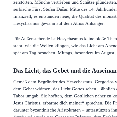
zerstörten, Mönche vertrieben und Schätze plünderten.
serbische Fürst Stefan Dušan Mitte des 14. Jahrhundert
finanziell, es entstanden neue, die Qualität des mona
Hesychasmus gewann auf dem Athos Anhänger.
Für Außenstehende ist Hesychasmus keine bloße Theor
steht, wie die Wellen klingen, wie das Licht am Abend
spät am Tag besuchen. Mittags, besonders im August, 
Das Licht, das Gebet und die Auseina
Gemäß dem Begründer des Hesychasmus, Gregorios von
dem Gebet widmen, das Licht Gottes sehen – ähnlich d
Tabor umgab. Sie hofften, dem Göttlichen näher zu ko
Jesus Christus, erbarme dich meiner“ sprachen. Die Fr
darunter byzantinische Aristokraten – unterstützten i