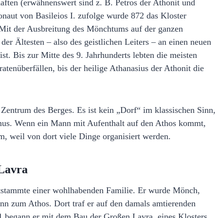
aften (erwähnenswert sind z. B. Petros der Athonit und
onaut von Basileios I. zufolge wurde 872 das Kloster
. Mit der Ausbreitung des Mönchtums auf der ganzen
der Ältesten – also des geistlichen Leiters – an einen neuen
ist. Bis zur Mitte des 9. Jahrhunderts lebten die meisten
atenüberfällen, bis der heilige Athanasius der Athonit die
 Zentrum des Berges. Es ist kein „Dorf“ im klassischen Sinn,
hmus. Wenn ein Mann mit Aufenthalt auf den Athos kommt,
 weil von dort viele Dinge organisiert werden.
 Lavra
ntstammte einer wohlhabenden Familie. Er wurde Mönch,
ann zum Athos. Dort traf er auf den damals amtierenden
1 begann er mit dem Bau der Großen Lavra, eines Klosters,