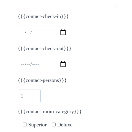
{{{contact-check-in}}}
Please leave this field empty.
{{{contact-check-out}}}
{{{contact-persons}}}
{{{contact-room-category}}}
Superior
Deluxe