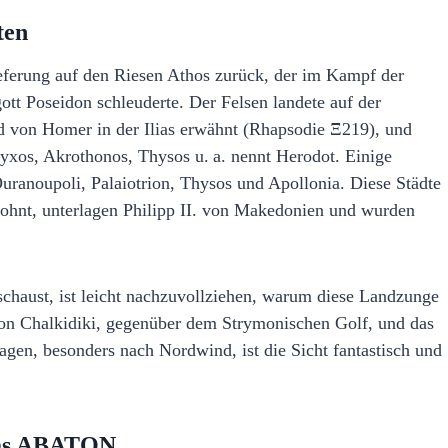
ten
eferung auf den Riesen Athos zurück, der im Kampf der
tt Poseidon schleuderte. Der Felsen landete auf der
d von Homer in der Ilias erwähnt (Rhapsodie Ξ219), und
hyxos, Akrothonos, Thysos u. a. nennt Herodot. Einige
Ouranoupoli, Palaiotrion, Thysos und Apollonia. Diese Städte
hnt, unterlagen Philipp II. von Makedonien und wurden
chaust, ist leicht nachzuvollziehen, warum diese Landzunge
 von Chalkidiki, gegenüber dem Strymonischen Golf, und das
agen, besonders nach Nordwind, ist die Sicht fantastisch und
 das ABATON