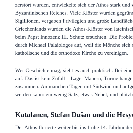
zerstört wurden, entwickelte sich der Athos stark und
Byzantinischen Reiches. Viele Klöster wurden gegründ
Sigillionen, vergaben Privilegien und große Landflä
Griechenlands wurden die Athos-Klöster von lateinis
beim Papst Innozenz III. Schutz ersuchten. Die Probl
durch Michael Palaiologos auf, weil die Mönche sich 
katholische und die orthodoxe Kirche zu vereinigen.
Wer Geschichte mag, sieht es auch praktisch: Bei eine
auf. Das ist kein Zufall – Lage, Mauern, Türme hängen
zusammen. An manchen Tagen mit Südwind und aufgewüh
werden kann: ein wenig Salz, etwas Nebel, und plötzl
Katalanen, Stefan Dušan und die Hes
Der Athos florierte weiter bis ins frühe 14. Jahrhunder