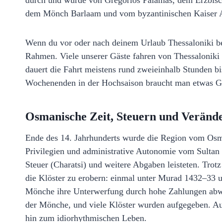
durch und wurde von Gregorios Palamas, dem Erzbischo
dem Mönch Barlaam und vom byzantinischen Kaiser An
Wenn du vor oder nach deinem Urlaub Thessaloniki bes
Rahmen. Viele unserer Gäste fahren von Thessaloniki
dauert die Fahrt meistens rund zweieinhalb Stunden b
Wochenenden in der Hochsaison braucht man etwas Ge
Osmanische Zeit, Steuern und Verände
Ende des 14. Jahrhunderts wurde die Region vom Osma
Privilegien und administrative Autonomie vom Sultan 
Steuer (Charatsi) und weitere Abgaben leisteten. Tro
die Klöster zu erobern: einmal unter Murad 1432–33 u
Mönche ihre Unterwerfung durch hohe Zahlungen abw
der Mönche, und viele Klöster wurden aufgegeben. Au
hin zum idiorhythmischen Leben.