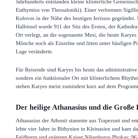
Jahrhunderts entstanden kleine klösterliche Gemeinsch
Euthymios von Thessaloniki). Einer verlorenen Sigilli
Kolovos in der Nähe des heutigen Ierissos gegründet
Halbinsel wurde 911 der Sitz des Ersten, der Kathedra 
Ort verlegt, an die sogenannte Mesi, die heute Karyes 
Mönche noch als Einzelne und litten unter häufigen Pir
Lage veränderte.
Für Reisende sind Karyes bis heute das administrative
sondern ein funktionaler Ort mit klösterlichem Rhyt
stehen Karyes meist zumindest kurz auf dem Programm,
Der heilige Athanasius und die Große
Athanasius der Athonit stammte aus Trapezunt und e
lebte vier Jahre in Bithynien in Kleinasien und kam d
Feldherrn und späteren Kaiser Nikephoros Phokas; 96