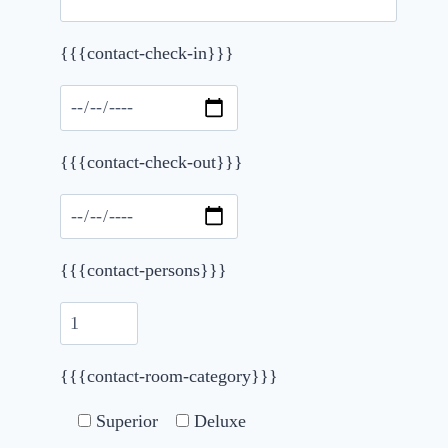
{{{contact-check-in}}}
Please leave this field empty.
{{{contact-check-out}}}
{{{contact-persons}}}
{{{contact-room-category}}}
Superior
Deluxe