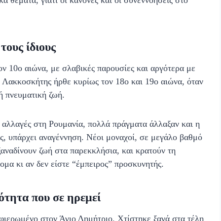
τους ίδιους
ον 10ο αιώνα, με σλαβικές παρουσίες και αργότερα με
 Λακκοσκήτης ήρθε κυρίως τον 18ο και 19ο αιώνα, όταν
ή πνευματική ζωή.
ς αλλαγές στη Ρουμανία, πολλά πράγματα άλλαξαν και η
ς, υπάρχει αναγέννηση. Νέοι μοναχοί, σε μεγάλο βαθμό
αναδίνουν ζωή στα παρεκκλήσια, και κρατούν τη
ομα κι αν δεν είστε “έμπειρος” προσκυνητής.
ότητα που σε ηρεμεί
 αφιερωμένο στον Άγιο Δημήτριο. Χτίστηκε ξανά στα τέλη