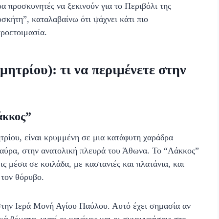
 προσκυνητές να ξεκινούν για το Περιβόλι της
σκήτη”, καταλαβαίνω ότι ψάχνει κάτι πιο
προετοιμασία.
ητρίου): τι να περιμένετε στην
άκκος”
ρίου, είναι κρυμμένη σε μια κατάφυτη χαράδρα
αύρα, στην ανατολική πλευρά του Άθωνα. Το “Λάκκος”
εις μέσα σε κοιλάδα, με καστανιές και πλατάνια, και
 τον θόρυβο.
 στην Ιερά Μονή Αγίου Παύλου. Αυτό έχει σημασία αν
κά θέματα, γιατί οι κανόνες και οι συνεννοήσεις στο