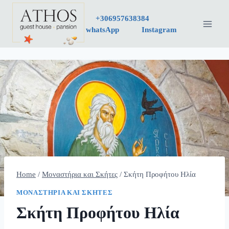
Skip
+30
6957638384
to
whatsApp
Instagram
content
Home
/
Μοναστήρια και Σκήτες
/
Σκήτη Προφήτου Ηλία
ΜΟΝΑΣΤΉΡΙΑ ΚΑΙ ΣΚΉΤΕΣ
Σκήτη Προφήτου Ηλία