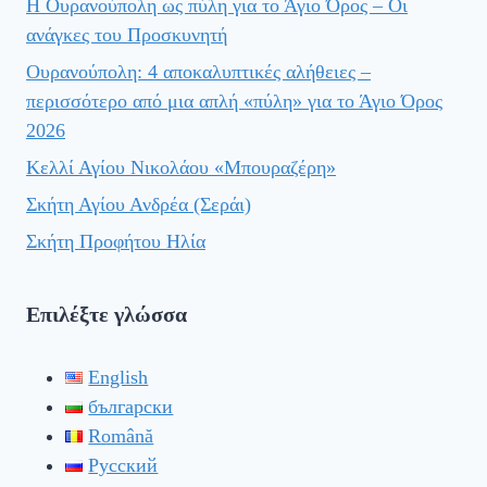
Η Ουρανούπολη ως πύλη για το Άγιο Όρος – Οι
ανάγκες του Προσκυνητή
Ουρανούπολη: 4 αποκαλυπτικές αλήθειες –
περισσότερο από μια απλή «πύλη» για το Άγιο Όρος
2026
Κελλί Αγίου Νικολάου «Μπουραζέρη»
Σκήτη Αγίου Ανδρέα (Σεράι)
Σκήτη Προφήτου Ηλία
Επιλέξτε γλώσσα
English
български
Română
Русский