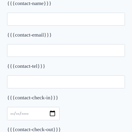
{{{contact-name}}}
{{{contact-email}}}
{{{contact-tel}}}
Please leave this field empty.
{{{contact-check-in}}}
{{{contact-check-out}}}