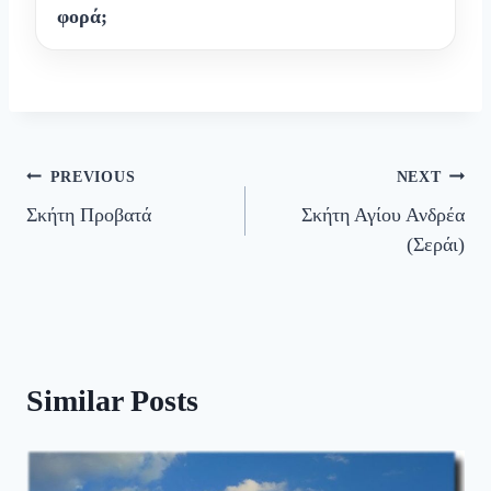
φορά;
Πλοήγηση
PREVIOUS
NEXT
Σκήτη Προβατά
Σκήτη Αγίου Ανδρέα
άρθρων
(Σεράι)
Similar Posts