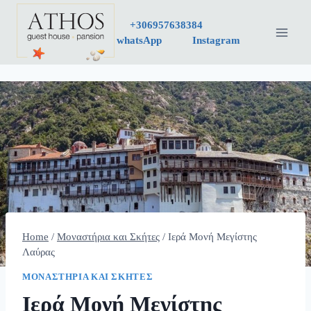
Skip
+30
6957638384
to
whatsApp
Instagram
content
Home
/
Μοναστήρια και Σκήτες
/
Ιερά Μονή Μεγίστης
Λαύρας
ΜΟΝΑΣΤΉΡΙΑ ΚΑΙ ΣΚΉΤΕΣ
Ιερά Μονή Μεγίστης