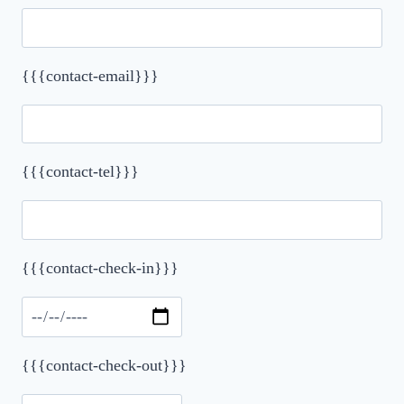
{{{contact-email}}}
{{{contact-tel}}}
{{{contact-check-in}}}
Please leave this field empty.
{{{contact-check-out}}}