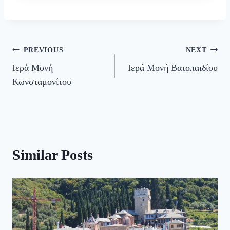
Πλοήγηση
PREVIOUS
NEXT
Ιερά Μονή
Ιερά Μονή Βατοπαιδίου
άρθρων
Κωνσταμονίτου
Similar Posts