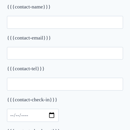
{{{contact-name}}}
{{{contact-email}}}
{{{contact-tel}}}
{{{contact-check-in}}}
Please leave this field empty.