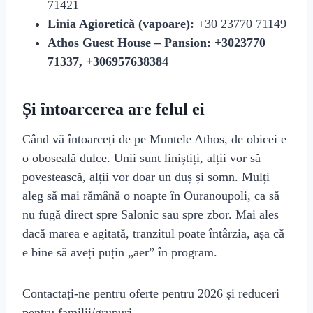
71421
Linia Agioretică (vapoare):
+30 23770 71149
Athos Guest House – Pansion:
+3023770
71337, +306957638384
Și întoarcerea are felul ei
Când vă întoarceți de pe Muntele Athos, de obicei e
o oboseală dulce. Unii sunt liniștiți, alții vor să
povestească, alții vor doar un duș și somn. Mulți
aleg să mai rămână o noapte în Ouranoupoli, ca să
nu fugă direct spre Salonic sau spre zbor. Mai ales
dacă marea e agitată, tranzitul poate întârzia, așa că
e bine să aveți puțin „aer” în program.
Contactați-ne pentru oferte pentru 2026 și reduceri
pentru familii/grupuri.