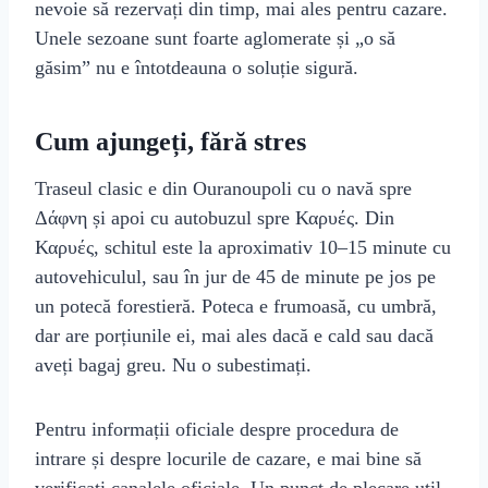
nevoie să rezervați din timp, mai ales pentru cazare.
Unele sezoane sunt foarte aglomerate și „o să
găsim” nu e întotdeauna o soluție sigură.
Cum ajungeți, fără stres
Traseul clasic e din Ouranoupoli cu o navă spre
Δάφνη și apoi cu autobuzul spre Καρυές. Din
Καρυές, schitul este la aproximativ 10–15 minute cu
autovehiculul, sau în jur de 45 de minute pe jos pe
un potecă forestieră. Poteca e frumoasă, cu umbră,
dar are porțiunile ei, mai ales dacă e cald sau dacă
aveți bagaj greu. Nu o subestimați.
Pentru informații oficiale despre procedura de
intrare și despre locurile de cazare, e mai bine să