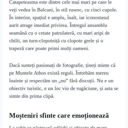
Catapeteasma este dintre cele mai mari pe care le
veți vedea în Balcani, în stil rusesc, cu cinci cupole.
În interior, spațiul e amplu, înalt, iar iconostasul
aurit atrage imediat privirea. Întregul ansamblu
seamănă cu o cetate patrulateră, cu mari aripi de
chilii, un turn-clopotniță cu clopote grele și o
trapeză care poate primi mulți oameni.
Dacă sunteți pasionați de fotografie, țineți minte că
pe Muntele Athos există reguli. Întrebăm mereu
înainte și respectăm un „nu” fără discuții. Nu e un
obiectiv turistic, e un loc viu de rugăciune, și asta se
simte din prima clipă.
Moșteniri sfinte care emoționează
La schit se păstrează odăjdii și obiecte de mare