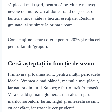
să plecați mai ușori, pentru că pe Munte nu aveți
nevoie de multe. Un al doilea rând de șosete, o
lanternă mică, câteva lucruri esențiale. Restul e
greutate, și se simte la prima urcare.
Contactați-ne pentru oferte pentru 2026 și reduceri
pentru familii/grupuri.
Ce să așteptați în funcție de sezon
Primăvara și toamna sunt, pentru mulți, perioadele
ideale. Vremea e mai blândă, mersul e mai plăcut,
iar natura din jurul Καρυές e într-o fază frumoasă.
Vara e cald și mai aglomerat, mai ales în jurul
marilor sărbători. Iarna, frigul și umezeala se simt
cu adevărat, iar traseele cer prudență.