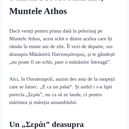
Muntele Athos
Dacă veniți pentru prima dată la pelerinaj pe
Muntele Athos, acest schit e dintre acelea care îți
rămân în minte ani de zile. Îl vezi de departe, sus
deasupra Mănăstirii Παντοκράτορος, și te gândești
„nu poate fi un schit, pare o mănăstire întreagă”.
Aici, în Ouranoupoli, auzim des asta de la oaspeții
care se întorc. „E ca un palat”. Și astfel i s-a lipit
porecla „Σεράι”, nu ca să se laude, ci pentru
mărimea și măreția ansamblului.
Un „Σεράι” deasupra