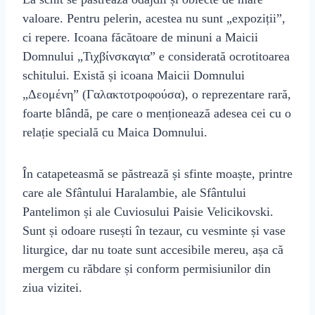
valoare. Pentru pelerin, acestea nu sunt „expoziții”,
ci repere. Icoana făcătoare de minuni a Maicii
Domnului „Τιχβίνσκαγια” e considerată ocrotitoarea
schitului. Există și icoana Maicii Domnului
„Δεομένη” (Γαλακτοτροφούσα), o reprezentare rară,
foarte blândă, pe care o menționează adesea cei cu o
relație specială cu Maica Domnului.
În catapeteasmă se păstrează și sfinte moaște, printre
care ale Sfântului Haralambie, ale Sfântului
Pantelimon și ale Cuviosului Paisie Velicikovski.
Sunt și odoare rusești în tezaur, cu vesminte și vase
liturgice, dar nu toate sunt accesibile mereu, așa că
mergem cu răbdare și conform permisiunilor din
ziua vizitei.