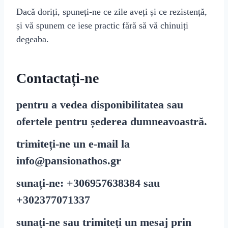
Dacă doriți, spuneți-ne ce zile aveți și ce rezistență,
și vă spunem ce iese practic fără să vă chinuiți
degeaba.
Contactați-ne
pentru a vedea disponibilitatea sau
ofertele pentru șederea dumneavoastră.
trimiteți-ne un e-mail la
info@pansionathos.gr
sunați-ne:
+30
6957638384
sau
+30
2377071337
sunați-ne sau trimiteți un mesaj prin