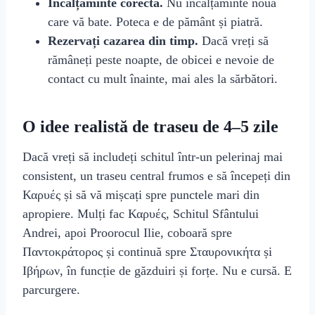
Încălțăminte corectă.
Nu încălțăminte nouă
care vă bate. Poteca e de pământ și piatră.
Rezervați cazarea din timp.
Dacă vreți să
rămâneți peste noapte, de obicei e nevoie de
contact cu mult înainte, mai ales la sărbători.
O idee realistă de traseu de 4–5 zile
Dacă vreți să includeți schitul într-un pelerinaj mai
consistent, un traseu central frumos e să începeți din
Καρυές și să vă mișcați spre punctele mari din
apropiere. Mulți fac Καρυές, Schitul Sfântului
Andrei, apoi Proorocul Ilie, coboară spre
Παντοκράτορος și continuă spre Σταυρονικήτα și
Ιβήρων, în funcție de găzduiri și forțe. Nu e cursă. E
parcurgere.