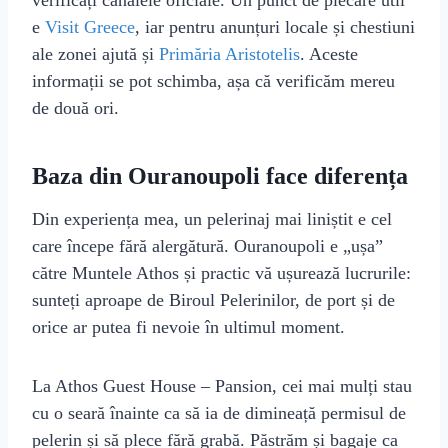
verificați canalele oficiale. Un punct de plecare util
e
Visit Greece
, iar pentru anunțuri locale și chestiuni
ale zonei ajută și
Primăria Aristotelis
. Aceste
informații se pot schimba, așa că verificăm mereu
de două ori.
Baza din Ouranoupoli face diferența
Din experiența mea, un pelerinaj mai liniștit e cel
care începe fără alergătură. Ouranoupoli e „ușa”
către Muntele Athos și practic vă ușurează lucrurile:
sunteți aproape de Biroul Pelerinilor, de port și de
orice ar putea fi nevoie în ultimul moment.
La Athos Guest House – Pansion, cei mai mulți stau
cu o seară înainte ca să ia de dimineață permisul de
pelerin și să plece fără grabă. Păstrăm și bagaje ca