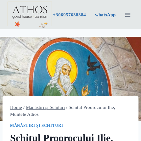
Skip
to
+30
6957638384
whatsApp
content
Home
/
Mănăstiri și Schituri
/
Schitul Proorocului Ilie,
Muntele Athos
MĂNĂSTIRI ȘI SCHITURI
Schitul Proorocului Ilie,