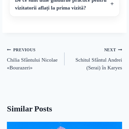
De ce sunt utile ghidurile practice pentru
vizitatorii aflați la prima vizită?
Navigare
PREVIOUS
NEXT
Chilia Sfântului Nicolae
Schitul Sfântul Andrei
în
«Bourazeri»
(Serai) în Karyes
articole
Similar Posts