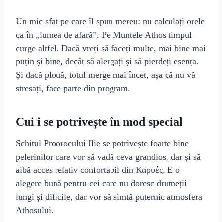
Un mic sfat pe care îl spun mereu: nu calculați orele
ca în „lumea de afară”. Pe Muntele Athos timpul
curge altfel. Dacă vreți să faceți multe, mai bine mai
puțin și bine, decât să alergați și să pierdeți esența.
Și dacă plouă, totul merge mai încet, așa că nu vă
stresați, face parte din program.
Cui i se potrivește în mod special
Schitul Proorocului Ilie se potrivește foarte bine
pelerinilor care vor să vadă ceva grandios, dar și să
aibă acces relativ confortabil din Καρυές. E o
alegere bună pentru cei care nu doresc drumeții
lungi și dificile, dar vor să simtă puternic atmosfera
Athosului.