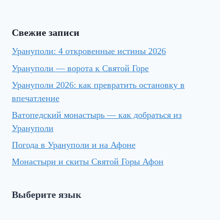
Свежие записи
Урануполи: 4 откровенные истины 2026
Урануполи — ворота к Святой Горе
Урануполи 2026: как превратить остановку в
впечатление
Ватопедский монастырь — как добраться из
Урануполи
Погода в Урануполи и на Афоне
Монастыри и скиты Святой Горы Афон
Выберите язык