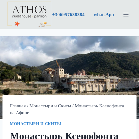
Перейти
к
+30
6957638384
whatsApp
содержимому
Главная
/
Монастыри и Скиты
/
Монастырь Ксенофонта
на Афоне
МОНАСТЫРИ И СКИТЫ
Монастырь Ксенофонта