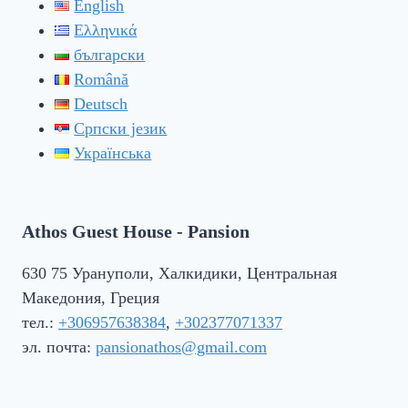
English
Ελληνικά
български
Română
Deutsch
Српски језик
Українська
Athos Guest House - Pansion
630 75 Урануполи, Халкидики, Центральная
Македония, Греция
тел.:
+306957638384
,
+302377071337
эл. почта:
pansionathos@gmail.com