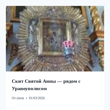
Скит Святой Анны — рядом с
Ураноуполисом
От
zinon
01/03/2026