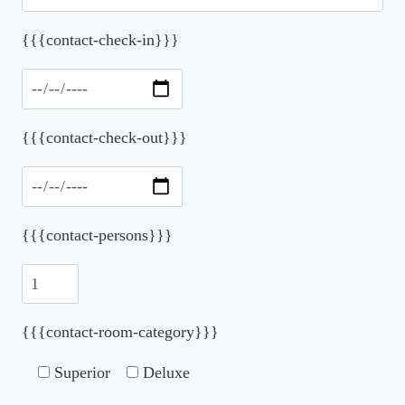
{{{contact-check-in}}}
Please leave this field empty.
{{{contact-check-out}}}
{{{contact-persons}}}
{{{contact-room-category}}}
Superior
Deluxe