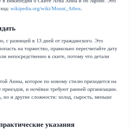
у в Википедии о Ските Агиа Анна и об Афоне. Это
оход:
wikipedia.org/wiki/Mount_Athos
.
идать
 с разницей в 13 дней от гражданского. Это
попасть на торжество, правильно пересчитайте дату
ли непосредственно в ските, потому что детали
той Анны, которое по новому стилю приходится на
е приездов, и ночёвки требуют ранней организации.
 но и другие сложности: холод, сырость, меньше
 практические указания