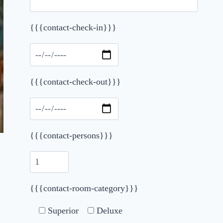
Please leave this field empty.
{{{contact-check-in}}}
{{{contact-check-out}}}
{{{contact-persons}}}
{{{contact-room-category}}}
Superior
Deluxe