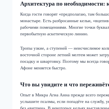
Архитектура по необходимости: 
Когда гости говорят «предполагаю, там большо
монастыре. Есть разбросанные кельи, «вцепив
рабочими помещениями. Многие точки буквал
первобытную аскетическую линию.
Тропы узкие, а ступеней — неисчислимое коли
восточной стороне летний мелтем может затруд
посадку и швартовку. Поэтому мы всегда гово
Афоне меняется быстро.
Что вы увидите и что переживёт
Опыт в Микра Агиа Анна прежде всего переж
услышите псалмы, если попадёте на службу, 
без «витрин». В некоторых кельях выставлены