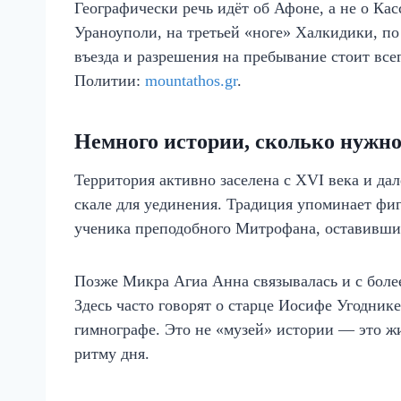
Географически речь идёт об Афоне, а не о Ка
Ураноуполи, на третьей «ноге» Халкидики, п
въезда и разрешения на пребывание стоит в
Политии:
mountathos.gr
.
Немного истории, сколько нужно
Территория активно заселена с XVI века и д
скале для уединения. Традиция упоминает фи
ученика преподобного Митрофана, оставивших 
Позже Микра Агиа Анна связывалась и с бол
Здесь часто говорят о старце Иосифе Угодник
гимнографе. Это не «музей» истории — это ж
ритму дня.