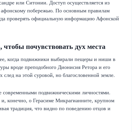
ссандре или Ситонии. Доступ осуществляется из
о афонскому побережью. По основным правилам
сегда проверять официальную информацию Афонской
, чтобы почувствовать дух места
алее, когда подвижники выбирали пещеры и ниши в
гуры вроде преподобного Дионисия Ретора и его
след на этой суровой, но благословенной земле.
ее современными подвижническими личностями.
е и, конечно, о Герасиме Микрагианните, крупном
ивая традиция, что видно по поведению отцов и