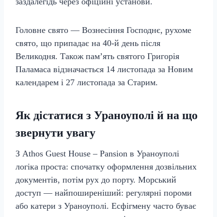
заздалегідь через офіційні установи.
Головне свято — Вознесіння Господнє, рухоме
свято, що припадає на 40-й день після
Великодня. Також пам’ять святого Григорія
Паламаса відзначається 14 листопада за Новим
календарем і 27 листопада за Старим.
Як дістатися з Ураноуполі й на що
звернути увагу
З Athos Guest House – Pansion в Ураноуполі
логіка проста: спочатку оформлення дозвільних
документів, потім рух до порту. Морський
доступ — найпоширеніший: регулярні пороми
або катери з Ураноуполі. Есфігмену часто буває