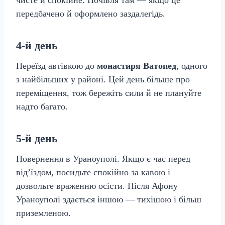
чисте й спокійне. Ночівля там — якщо це
передбачено й оформлено заздалегідь.
4-й день
Переїзд автівкою до
монастиря Ватопед
, одного
з найбільших у районі. Цей день більше про
переміщення, тож бережіть сили й не плануйте
надто багато.
5-й день
Повернення в Ураноуполі. Якщо є час перед
від’їздом, посидьте спокійно за кавою і
дозвольте враженню осісти. Після Афону
Ураноуполі здається іншою — тихішою і більш
приземленою.