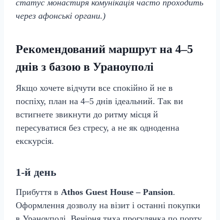
статус монастиря комунікація часто проходить
через афонські органи.)
Рекомендований маршрут на 4–5
днів з базою в Ураноуполі
Якщо хочете відчути все спокійно й не в
поспіху, план на 4–5 днів ідеальний. Так ви
встигнете звикнути до ритму місця й
пересуватися без стресу, а не як одноденна
екскурсія.
1-й день
Прибуття в
Athos Guest House – Pansion
.
Оформлення дозволу на візит і останні покупки
в Ураноуполі. Вечірня тиха прогулянка по порту