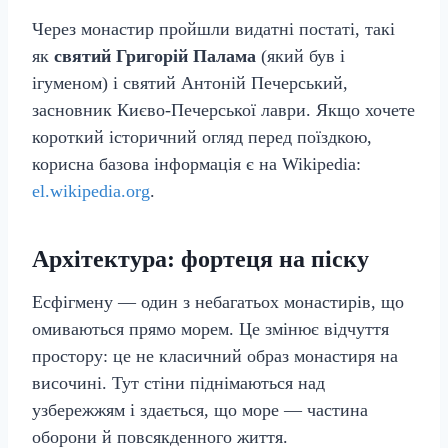
Через монастир пройшли видатні постаті, такі
як
святий Григорій Палама
(який був і
ігуменом) і святий Антоній Печерський,
засновник Києво-Печерської лаври. Якщо хочете
короткий історичний огляд перед поїздкою,
корисна базова інформація є на Wikipedia:
el.wikipedia.org
.
Архітектура: фортеця на піску
Есфігмену — один з небагатьох монастирів, що
омиваються прямо морем. Це змінює відчуття
простору: це не класичний образ монастиря на
височині. Тут стіни піднімаються над
узбережжям і здається, що море — частина
оборони й повсякденного життя.