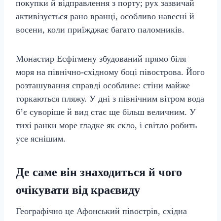
покупки й відправлення з порту; рух зазвичай
активізується рано вранці, особливо навесні й
восени, коли приїжджає багато паломників.
Монастир Есфігмену збудований прямо біля
моря на північно-східному боці півострова. Його
розташування справді особливе: стіни майже
торкаються пляжу. У дні з північним вітром вода
б’є суворіше й вид стає ще більш величним. У
тихі ранки море гладке як скло, і світло робить
усе яснішим.
Де саме він знаходиться й чого
очікувати від краєвиду
Географічно це Афонський півострів, східна