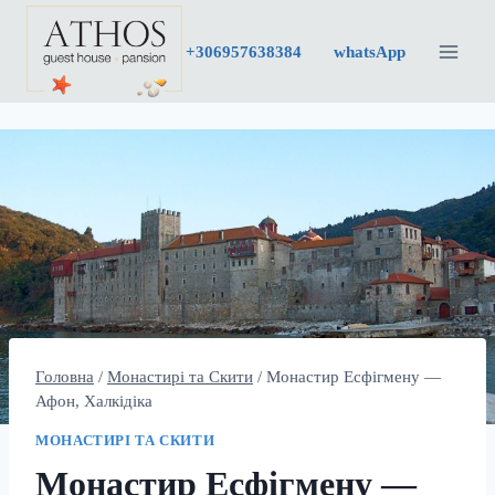
Перейти
до
+30
6957638384
whatsApp
вмісту
Головна
/
Монастирі та Скити
/
Монастир Есфігмену —
Афон, Халкідіка
МОНАСТИРІ ТА СКИТИ
Монастир Есфігмену —