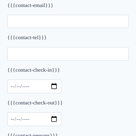
{{{contact-email}}}
{{{contact-tel}}}
{{{contact-check-in}}}
Please leave this field empty.
{{{contact-check-out}}}
{{{contact-persons}}}