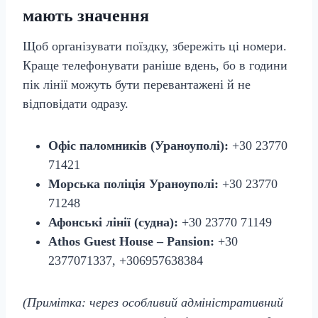
мають значення
Щоб організувати поїздку, збережіть ці номери.
Краще телефонувати раніше вдень, бо в години
пік лінії можуть бути перевантажені й не
відповідати одразу.
Офіс паломників (Ураноуполі):
+30 23770
71421
Морська поліція Ураноуполі:
+30 23770
71248
Афонські лінії (судна):
+30 23770 71149
Athos Guest House – Pansion:
+30
2377071337, +306957638384
(Примітка: через особливий адміністративний