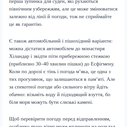
перша зупинка для суден, які рухаються
північним узбережжям, але це може змінюватися
залежно від лінії й погоди, тож не сприймайте
це як гарантію.
Є також автомобільний і пішохідний варіанти:
можна дістатися автомобілем до монастиря
Хіландар і звідти піти прибережною стежкою
(приблизно 30–40 хвилин пішки) до Есфігмену.
Коли по дорозі є тінь і погода м’яка, це одна з
тих прогулянок, що залишаються в пам’яті. Але
за спекотної погоди або сильного вітру йдіть
обачно: візьміть воду й підходящий взуття, бо
біля моря можуть бути слизькі камені.
Щоб перевірити погоду перед відправленням,
особливо якщо вітер може вплинути на розклад,