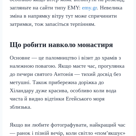
загляньте на сайти типу ЕМΥ:
emy.gr
. Невелика
зміна в напрямку вітру тут може спричинити
затримки, тож запасіться терпінням.
Що робити навколо монастиря
Основне — це паломництво і візит до храмів з
належною повагою. Якщо маєте час, прогулянка
до печери святого Антонія — тихий досвід без
метушні. Також прибережна доріжка до
Хіландару дуже красива, особливо коли вода
чиста й видно відтінки Егейського моря
зблизька.
Якщо ви любите фотографувати, найкращий час
— ранок і пізній вечір, коли світло «пом’якшує»