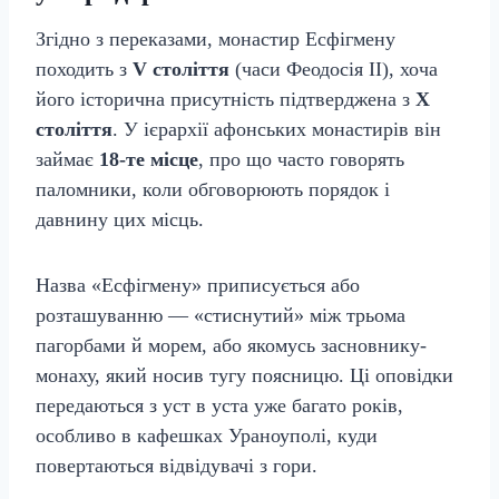
Згідно з переказами, монастир Есфігмену
походить з
V століття
(часи Феодосія II), хоча
його історична присутність підтверджена з
X
століття
. У ієрархії афонських монастирів він
займає
18-те місце
, про що часто говорять
паломники, коли обговорюють порядок і
давнину цих місць.
Назва «Есфігмену» приписується або
розташуванню — «стиснутий» між трьома
пагорбами й морем, або якомусь засновнику-
монаху, який носив тугу поясницю. Ці оповідки
передаються з уст в уста уже багато років,
особливо в кафешках Ураноуполі, куди
повертаються відвідувачі з гори.