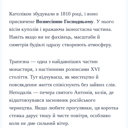
Католікон збудували в 1810 році, і воно
присвячене
Вознесінню Господньому
. У нього
вісім куполів і вражаюча іконостасна частина.
Навіть якщо ви не фахівець, масштаби й
симетрія будівлі одразу створюють атмосферу.
Трапезна — одна з найдавніших частин
монастиря, з настінними розписами XVI
століття. Тут відчуваєш, як мистецтво й
повсякденне життя співіснують без зайвих слів.
Неподалік — печера святого Антонія, келія, де
відштовхувався засновник російського
чернецтва. Якщо любите прогулянки, ця коротка
стежка дарує тишу й чисте повітря, особливо
коли не дме сильний вітер.