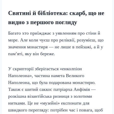
Святині й бібліотека: скарб, що не
видно з першого погляду
Багато хто приїжджає з уявленням про стіни й
море. Але коли чуєш про реліквії, розумієш, що
значення монастиря — не лише в пейзажі, а й у
пам’яті, яку він береже.
У скрипторії зберігається «енколпіон
Наполеона», частина намета Великого
Наполеона, що була подарована монастирю.
Також є шитий саккос патріарха Анфімія —
розкішна візантійська ризниця з золотими
нитками. Це не «музейні» експонати для
швидкого перегляду: потрібен час і повага, щоб