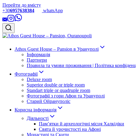
Перейти до вмісту
+30
6957638384
whatsApp
Athos Guest House – Pansion в Урануполі
Інформація
Партнери
Правила та умови проживання | Політика конфіденці
Фотографії
Deluxe room
Superior double or triple room
Standart triple or quadruple room
Фотографії з гори Афон та Урануполі
Старий Ойрануполіс
Корисна інформація
Діяльності
Пам’ятки й археологічні місця Халкідіки
Свята й урочистості на Афоні
Монастирі та Скити