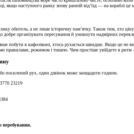
бо після паломництва море часто кришталево чисте, особливо коли
ці, якщо наступного ранку знову ранній від’їзд — на кораблі це 
лику обитель, а не лише історичну пам’ятку. Також тим, хто цінує
що добре організувати пересування й уникнути надмірних перекл
вше побути в кафоліконі, хтось рухається швидше. Якщо це не вир
оїми правилами, режимом і тишею. Чим простіше увійдете в ритм
лину
р або посилений рух, один дзвінок може заощадити години.
23770 23219
8384
о перебування.