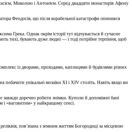
насієм, Миколою і Антонієм. Серед двадцяти монастирів Афону
ратора Феодосія, що після корабельної катастрофи опинився
има Грека. Однак окрім історії тут відчувається й сучасне
ають тихі, бувають дуже людні — і тоді потрібне терпіння, щоб
комплекс із дворами, проходами, каплицями й будівлями різних
 побачити унікальні мозаїки XI і XIV століть. Навіть якщо ви
 не завжди доречно робити знімки. Куполи й допоміжні бані
м і «ваговитим» у найкращому сенсі.
а реліквія, пов’язана з земним життям Богородиці за місцевою