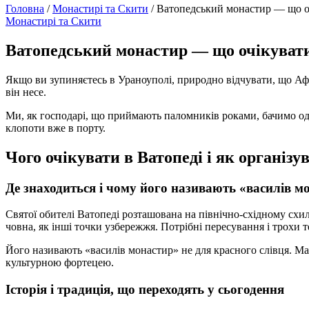
Головна
/
Монастирі та Скити
/
Ватопедський монастир — що очі
Монастирі та Скити
Ватопедський монастир — що очікувати 
Якщо ви зупиняєтесь в Ураноуполі, природно відчувати, що Афон
він несе.
Ми, як господарі, що приймають паломників роками, бачимо од
клопоти вже в порту.
Чого очікувати в Ватопеді і як організу
Де знаходиться і чому його називають «василів м
Святої обителі Ватопеді розташована на північно-східному схил
човна, як інші точки узбережжя. Потрібні пересування і трохи т
Його називають «василів монастир» не для красного слівця. Ма
культурною фортецею.
Історія і традиція, що переходять у сьогодення