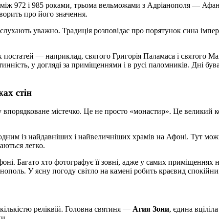
 між 972 і 985 роками, трьома вельможами з Адріанополя — Афа
оворить про його значення.
и слухають уважно. Традиція розповідає про порятунок сина імпе
постатей — наприклад, святого Григорія Паламаса і святого Макс
тинність, у догляді за приміщеннями і в русі паломників. Дні був
жах стін
 у впорядковане містечко. Це не просто «монастир». Це великий 
дним із найдавніших і найвеличніших храмів на Афоні. Тут можна
аються легко.
фоні. Багато хто фотографує її зовні, адже у самих приміщеннях
ополь. У ясну погоду світло на камені робить краєвид спокійни
кількістю реліквій. Головна святиня —
Агия Зони
, єдина вціліл
ки.