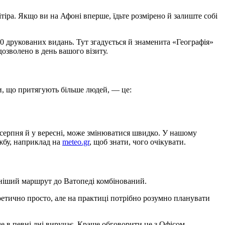
тіра. Якщо ви на Афоні вперше, їдьте розмірено й залиште собі
000 друкованих видань. Тут згадується й знаменита «Географія»
дозволено в день вашого візиту.
и, що притягують більше людей, — це:
 серпня й у вересні, може змінюватися швидко. У нашому
ужбу, наприклад на
meteo.gr
, щоб знати, чого очікувати.
реніший маршрут до Ватопеді комбінований.
еоретично просто, але на практиці потрібно розумно планувати
ле в певні дні виручає. Краще обговорити це з Офісом