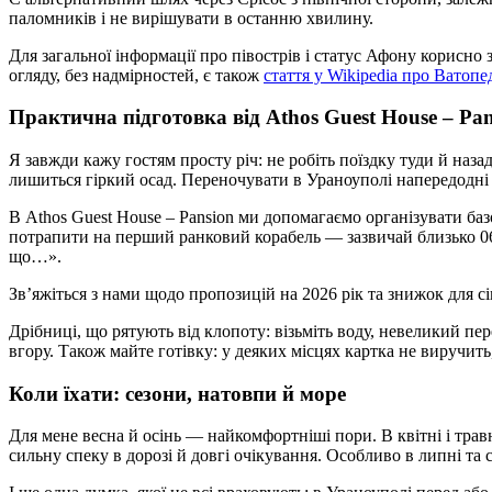
паломників і не вирішувати в останню хвилину.
Для загальної інформації про півострів і статус Афону корисно
огляду, без надмірностей, є також
стаття у Wikipedia про Ватоп
Практична підготовка від Athos Guest House – Pan
Я завжди кажу гостям просту річ: не робіть поїздку туди й наза
лишиться гіркий осад. Переночувати в Ураноуполі напередодні 
В Athos Guest House – Pansion ми допомагаємо організувати ба
потрапити на перший ранковий корабель — зазвичай близько 06:
що…».
Зв’яжіться з нами щодо пропозицій на 2026 рік та знижок для с
Дрібниці, що рятують від клопоту: візьміть воду, невеликий пер
вгору. Також майте готівку: у деяких місцях картка не виручить,
Коли їхати: сезони, натовпи й море
Для мене весна й осінь — найкомфортніші пори. В квітні і травн
сильну спеку в дорозі й довгі очікування. Особливо в липні та