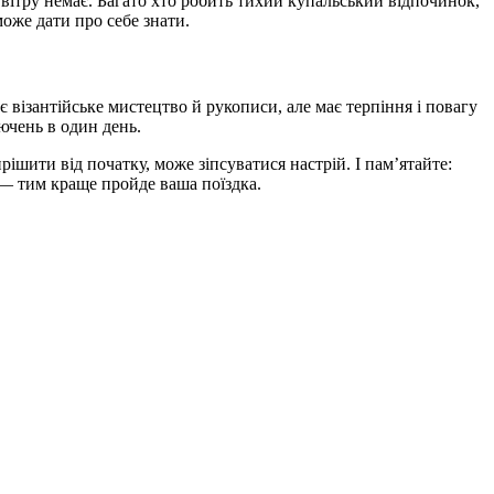
 вітру немає. Багато хто робить тихий купальський відпочинок,
може дати про себе знати.
 візантійське мистецтво й рукописи, але має терпіння і повагу
ючень в один день.
ішити від початку, може зіпсуватися настрій. І пам’ятайте:
 — тим краще пройде ваша поїздка.