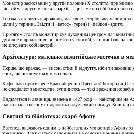
Монастир заснований у другій половині X століття, приблизно
він займає друге місце в ієрархії — це саме по собі багато що г
І назва, як кажуть старожили, має свою історію, яку паломник
цілий у тернині. Звідти й «ватос» (терен) і «паїдіон» (дитя).
Протягом століть монастир був духовним центром для видатних 
духовне відродження: це помітно у способі, як організована гос
не зіпсувати собі настрій.
Архітектура: маленьке візантійське містечко в ме
Перше, що вражає, — високі стіни й відчуття, ніби ти заходиш
епох, що поєднуються між собою.
Кафолікон присвячене Благовіщенню Пресвятої Богородиці і є о
не спеціаліст з мистецтва, зупинитесь — такі враження не забув
Виділяється й дзвіниця, зведена в 1427 році — найстаріша на А
навколо кафолікону створюють силует, який нагадує Константин
Святині та бібліотека: скарб Афону
Ватопеді вважають одним із найбагатших монастирів Афону за 
традицією. Для багатьох паломників це основна причина поїзд