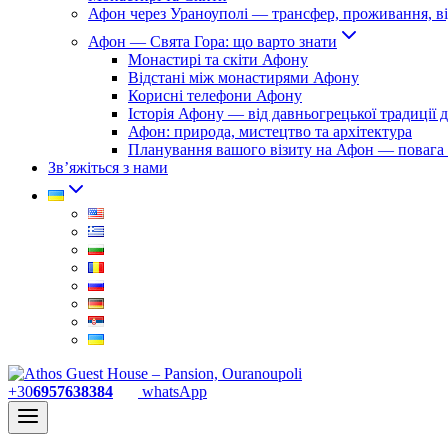
Афон через Ураноуполі — трансфер, проживання, ві
Афон — Свята Гора: що варто знати
Монастирі та скіти Афону
Відстані між монастирями Афону
Корисні телефони Афону
Історія Афону — від давньогрецької традиції 
Афон: природа, мистецтво та архітектура
Планування вашого візиту на Афон — повага
Зв’яжіться з нами
+30
6957638384
whatsApp