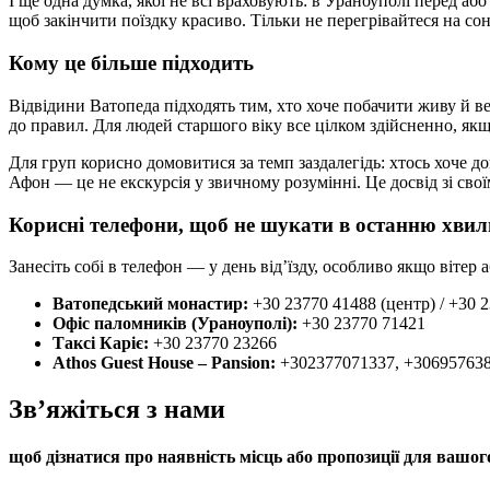
І ще одна думка, якої не всі враховують: в Ураноуполі перед а
щоб закінчити поїздку красиво. Тільки не перегрівайтеся на сон
Кому це більше підходить
Відвідини Ватопеда підходять тим, хто хоче побачити живу й ве
до правил. Для людей старшого віку все цілком здійсненно, як
Для груп корисно домовитися за темп заздалегідь: хтось хоче до
Афон — це не екскурсія у звичному розумінні. Це досвід зі св
Корисні телефони, щоб не шукати в останню хви
Занесіть собі в телефон — у день від’їзду, особливо якщо віте
Ватопедський монастир:
+30 23770 41488 (центр) / +30 
Офіс паломників (Ураноуполі):
+30 23770 71421
Таксі Каріє:
+30 23770 23266
Athos Guest House – Pansion:
+302377071337, +30695763
Зв’яжіться з нами
щоб дізнатися про наявність місць або пропозиції для вашог