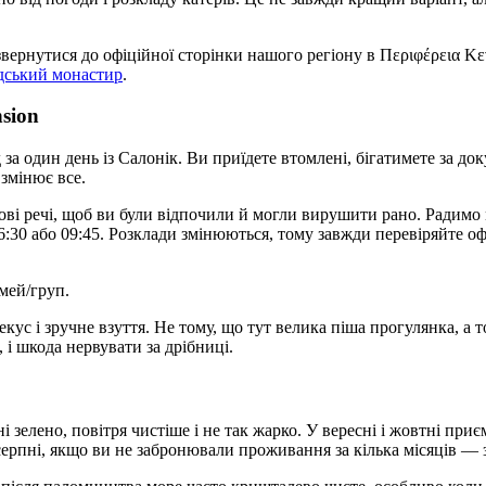
 звернутися до офіційної сторінки нашого регіону в Περιφέρεια Κ
едський монастир
.
sion
д за один день із Салонік. Ви приїдете втомлені, бігатимете за 
змінює все.
зові речі, щоб ви були відпочили й могли вирушити рано. Радимо
30 або 09:45. Розклади змінюються, тому завжди перевіряйте оф
імей/груп.
екус і зручне взуття. Не тому, що тут велика піша прогулянка, а 
 і шкода нервувати за дрібниці.
і зелено, повітря чистіше і не так жарко. У вересні і жовтні при
 серпні, якщо ви не забронювали проживання за кілька місяців — 