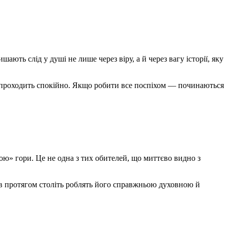
ть слід у душі не лише через віру, а й через вагу історії, яку
а проходить спокійно. Якщо робити все поспіхом — починаються
ною» гори. Це не одна з тих обителей, що миттєво видно з
лив протягом століть роблять його справжньою духовною й