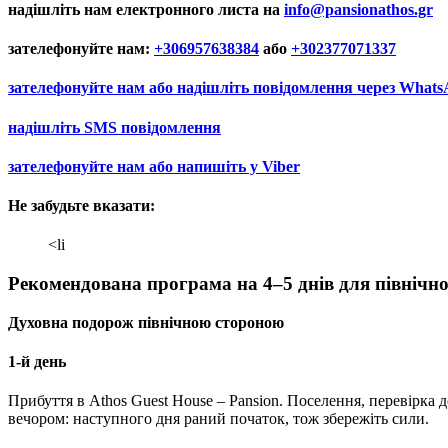
надішліть нам електронного листа на
info@pansionathos.gr
зателефонуйте нам:
+30
6957638384
або
+30
2377071337
зателефонуйте нам або надішліть повідомлення через
Whats
надішліть
SMS
повідомлення
зателефонуйте нам або напишіть у
Viber
Не забудьте вказати:
<li
Рекомендована програма на 4–5 днів для північно
Духовна подорож північною стороною
1-й день
Прибуття в Athos Guest House – Pansion. Поселення, перевірка
вечором: наступного дня раний початок, тож збережіть сили.