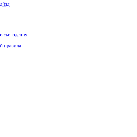
д’їзд
до сьогодення
 й правила