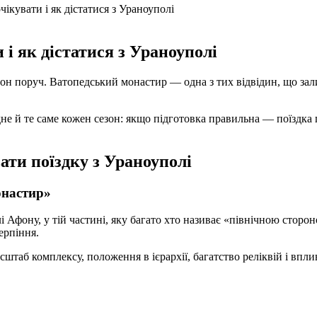
кувати і як дістатися з Ураноуполі
і як дістатися з Ураноуполі
 поруч. Ватопедський монастир — одна з тих відвідин, що залишаю
не й те саме кожен сезон: якщо підготовка правильна — поїздк
вати поїздку з Ураноуполі
онастир»
і Афону, у тій частині, яку багато хто називає «північною сторо
ерпіння.
сштаб комплексу, положення в ієрархії, багатство реліквій і вп