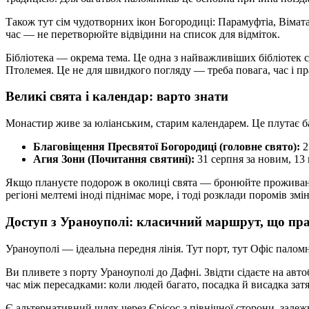
Також тут сім чудотворних ікон Богородиці: Парамуфтіа, Вімата
час — не перетворюйте відвідини на список для відміток.
Бібліотека — окрема тема. Це одна з найважливіших бібліотек св
Птолемея. Це не для швидкого погляду — треба повага, час і пр
Великі свята і календар: варто знати
Монастир живе за юліанським, старим календарем. Це плутає ба
Благовіщення Пресвятої Богородиці (головне свято):
2
Агия Зони (Почитання святині):
31 серпня за новим, 13 
Якщо плануєте подорож в околиці свята — бронюйте проживання 
регіоні мелтемі іноді піднімає море, і тоді розклади поромів 
Доступ з Ураноуполі: класичний маршрут, що пр
Ураноуполі — ідеальна передня лінія. Тут порт, тут Офіс пало
Ви пливете з порту Ураноуполі до Дафні. Звідти сідаєте на авто
час між пересадками: коли людей багато, посадка й висадка зат
Є альтернативний шлях через Єрісос з північної сторони, залежн