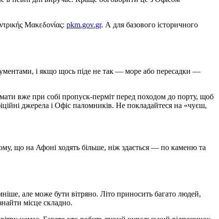
εντρικής Μακεδονίας:
pkm.gov.gr
. А для базового історичного
документами, і якщо щось піде не так — море або пересадки —
 мати вже при собі пропуск-перміт перед походом до порту, щоб
іційні джерела і Офіс паломників. Не покладайтеся на «чуєш,
тому, що на Афоні ходять більше, ніж здається — по каменю та
ємніше, але може бути вітряно. Літо приносить багато людей,
знайти місце складно.