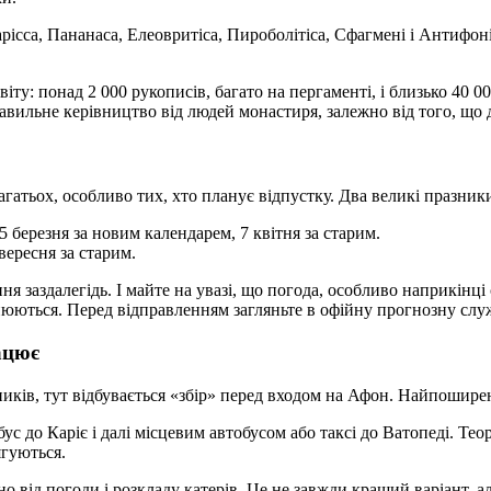
рісса, Пананаса, Елеовритіса, Пироболітіса, Сфагмені і Антифоні
іту: понад 2 000 рукописів, багато на пергаменті, і близько 40 
авильне керівництво від людей монастиря, залежно від того, що 
гатьох, особливо тих, хто планує відпустку. Два великі празник
5 березня за новим календарем, 7 квітня за старим.
вересня за старим.
заздалегідь. І майте на увазі, що погода, особливо наприкінці
змінюються. Перед відправленням загляньте в офійну прогнозну сл
ацює
мників, тут відбувається «збір» перед входом на Афон. Найпоши
бус до Каріє і далі місцевим автобусом або таксі до Ватопеді. Т
ягуються.
о від погоди і розкладу катерів. Це не завжди кращий варіант, а