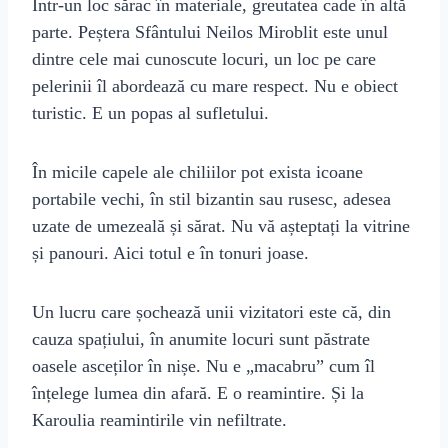
Într-un loc sărac în materiale, greutatea cade în altă
parte. Peștera Sfântului Neilos Miroblit este unul
dintre cele mai cunoscute locuri, un loc pe care
pelerinii îl abordează cu mare respect. Nu e obiect
turistic. E un popas al sufletului.
În micile capele ale chiliilor pot exista icoane
portabile vechi, în stil bizantin sau rusesc, adesea
uzate de umezeală și sărat. Nu vă așteptați la vitrine
și panouri. Aici totul e în tonuri joase.
Un lucru care șochează unii vizitatori este că, din
cauza spațiului, în anumite locuri sunt păstrate
oasele asceților în nișe. Nu e „macabru” cum îl
înțelege lumea din afară. E o reamintire. Și la
Karoulia reamintirile vin nefiltrate.