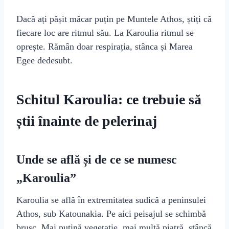
Dacă ați pășit măcar puțin pe Muntele Athos, știți că
fiecare loc are ritmul său. La Karoulia ritmul se
oprește. Rămân doar respirația, stânca și Marea
Egee dedesubt.
Schitul Karoulia: ce trebuie să
știi înainte de pelerinaj
Unde se află și de ce se numesc
„Karoulia”
Karoulia se află în extremitatea sudică a peninsulei
Athos, sub Katounakia. Pe aici peisajul se schimbă
brusc. Mai puțină vegetație, mai multă piatră, stâncă