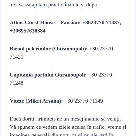
aici să vă ajutăm practic înainte și după.
Athos Guest House – Pansion:
+3023770 71337,
+306957638384
Biroul pelerinilor (Ouranoupoli):
+30 23770
71421
Capitania portului Ouranoupoli:
+30 23770
71248
Viteze (Mikri Arsana):
+30 23770 71149
Dacă doriți, trimiteți‑ne un mesaj înainte să veniți.
Vă spunem ce vedem zilele acelea în trafic, vreme și
imaginea generală din port, ca să nu alergați în