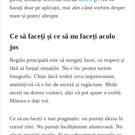
bazați doar pe aplicații, mai ales când vorbim despre
mare și poteci abrupte.
Ce să faceți și ce să nu faceți acolo
jos
Regula principală este să mergeți încet, cu respect și
fără să forțați situațiile. Nu e loc pentru turism
fotografic. Chiar dacă vedeți ceva impresionant,
amintiți-vă că e loc de asceză și rugăciune. Mulți
asceți nu doresc contact, alții vă pot spune o vorbă.
Măsura o dați voi.
Ce să nu faceți e mai pragmatic: nu porniți târziu în
cursul zilei. Nu purtați încălțăminte alunecoasă. Nu
cărați greutăți inutile. Și nu subestimați trecerile cu