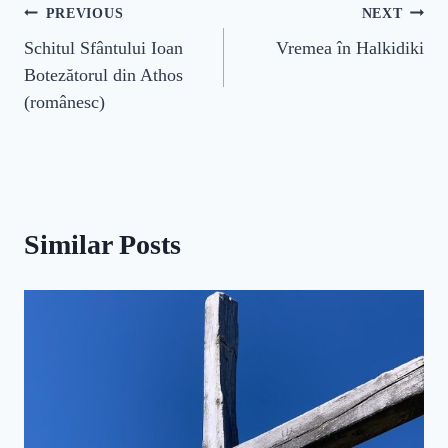
Navigare
PREVIOUS
NEXT
Schitul Sfântului Ioan
Vremea în Halkidiki
în
Botezătorul din Athos
articole
(românesc)
Similar Posts