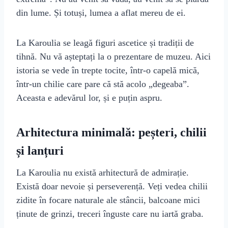
din lume. Și totuși, lumea a aflat mereu de ei.
La Karoulia se leagă figuri asce­tice și tradiții de
tihnă. Nu vă așteptați la o prezentare de muzeu. Aici
istoria se vede în trepte tocite, într-o capelă mică,
într-un chilie care pare că stă acolo „degeaba”.
Aceasta e adevărul lor, și e puțin aspru.
Arhitectura minimală: peșteri, chilii
și lanțuri
La Karoulia nu există arhitectură de admirație.
Există doar nevoie și perseverență. Veți vedea chilii
zidite în focare naturale ale stâncii, balcoane mici
ținute de grinzi, treceri înguste care nu iartă graba.