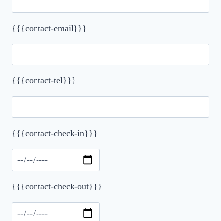
{{{contact-email}}}
{{{contact-tel}}}
{{{contact-check-in}}}
Please leave this field empty.
{{{contact-check-out}}}