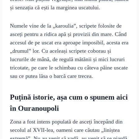
și senzația că ești la marginea uscatului.
Numele vine de la „karoulia”, scripete folosite de
asceți pentru a ridica apă și provizii din mare. Când
accesul de pe uscat era aproape imposibil, acesta era
„drumul” lor. Cu aceleași scripete coborau și
lucrurile de mână, de regulă mătănii și mici lucruri
tricotate, pe care le schimbau cu câteva păine uscate
sau ce putea lăsa o barcă care trecea.
Puțină istorie, așa cum o spunem aici
în Ouranoupoli
Zona a fost intens populată de asceți începând din
secolul al XVII‑lea, oameni care căutau „liniștea
extremă”. Nu au venit să vadă, au venit să se piardă