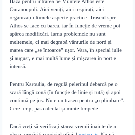
Baza pentru intrarea pe Muntele Athos este
Ouranoupoli. Aici veniți, aici respirați, aici
organizați ultimele aspecte practice. Traseul spre
Athos se face cu barca, iar în funcție de vreme pot
apărea modificări. Iarna problemele nu sunt
meltemele, ci mai degrabă vânturile de nord și
marea care „se întoarce” ușor. Vara, în special iulie
și august, e mai multă lume și mișcarea în port e
intensă.
Pentru Karoulia, de regulă pelerinul debarcă pe o
scară lângă zonă (în funcție de linie și rută) și apoi
continuă pe jos. Nu e un traseu pentru „o plimbare”.
Cere timp, pas calculat și minte limpede.
Dacă vreți să verificați starea vremii înainte de a
pleca, urmăriți serviciul oficial
meteo.gr
. Nu vă