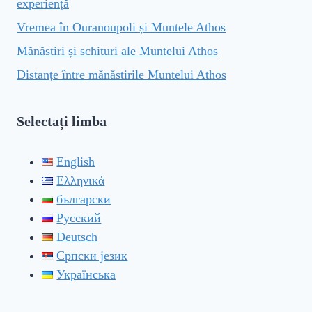
experiență
Vremea în Ouranoupoli și Muntele Athos
Mănăstiri și schituri ale Muntelui Athos
Distanțe între mănăstirile Muntelui Athos
Selectați limba
English
Ελληνικά
български
Русский
Deutsch
Српски језик
Українська