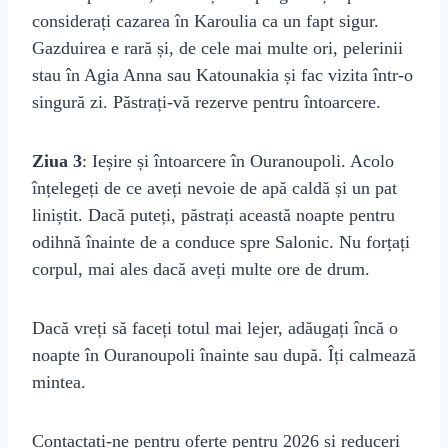
considerați cazarea în Karoulia ca un fapt sigur.
Gazduirea e rară și, de cele mai multe ori, pelerinii
stau în Agia Anna sau Katounakia și fac vizita într-o
singură zi. Păstrați-vă rezerve pentru întoarcere.
Ziua 3
: Ieșire și întoarcere în Ouranoupoli. Acolo
înțelegeți de ce aveți nevoie de apă caldă și un pat
liniștit. Dacă puteți, păstrați această noapte pentru
odihnă înainte de a conduce spre Salonic. Nu forțați
corpul, mai ales dacă aveți multe ore de drum.
Dacă vreți să faceți totul mai lejer, adăugați încă o
noapte în Ouranoupoli înainte sau după. Îți calmează
mintea.
Contactați-ne pentru oferte pentru 2026 și reduceri