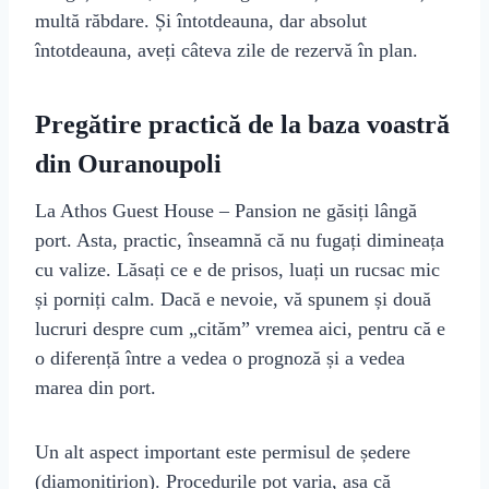
multă răbdare. Și întotdeauna, dar absolut
întotdeauna, aveți câteva zile de rezervă în plan.
Pregătire practică de la baza voastră
din Ouranoupoli
La Athos Guest House – Pansion ne găsiți lângă
port. Asta, practic, înseamnă că nu fugați dimineața
cu valize. Lăsați ce e de prisos, luați un rucsac mic
și porniți calm. Dacă e nevoie, vă spunem și două
lucruri despre cum „cităm” vremea aici, pentru că e
o diferență între a vedea o prognoză și a vedea
marea din port.
Un alt aspect important este permisul de ședere
(diamonitirion). Procedurile pot varia, așa că