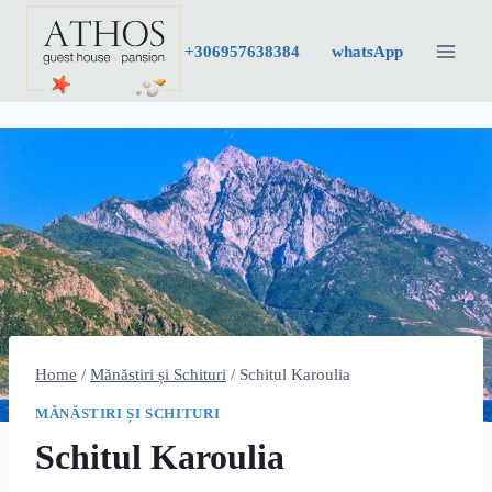
Skip
to
+30
6957638384
whatsApp
content
Home
/
Mănăstiri și Schituri
/
Schitul Karoulia
MĂNĂSTIRI ȘI SCHITURI
Schitul Karoulia