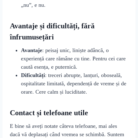
„nu”, e nu.
Avantaje și dificultăți, fără
înfrumusețări
Avantaje
: peisaj unic, liniște adâncă, o
experiență care rămâne cu tine. Pentru cei care
caută esența, e puternică.
Dificultăți
: treceri abrupte, lanțuri, oboseală,
ospitalitate limitată, dependență de vreme și de
orare. Cere calm și luciditate.
Contact și telefoane utile
E bine să aveți notate câteva telefoane, mai ales
dacă vă deplasați când vremea se schimbă. Suntem