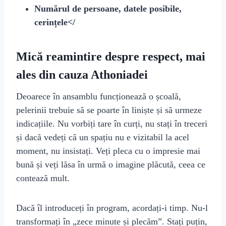
Numărul de persoane, datele posibile,
cerințele</
Mică reamintire despre respect, mai
ales din cauza Athoniadei
Deoarece în ansamblu funcționează o școală,
pelerinii trebuie să se poarte în liniște și să urmeze
indicațiile. Nu vorbiți tare în curți, nu stați în treceri
și dacă vedeți că un spațiu nu e vizitabil la acel
moment, nu insistați. Veți pleca cu o impresie mai
bună și veți lăsa în urmă o imagine plăcută, ceea ce
contează mult.
Dacă îl introduceți în program, acordați-i timp. Nu-l
transformați în „zece minute și plecăm”. Stați puțin,