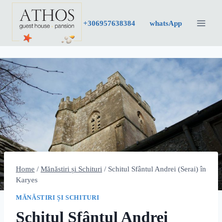
Skip
to
+30
6957638384
whatsApp
content
Home
/
Mănăstiri și Schituri
/
Schitul Sfântul Andrei (Serai) în
Karyes
MĂNĂSTIRI ȘI SCHITURI
Schitul Sfântul Andrei