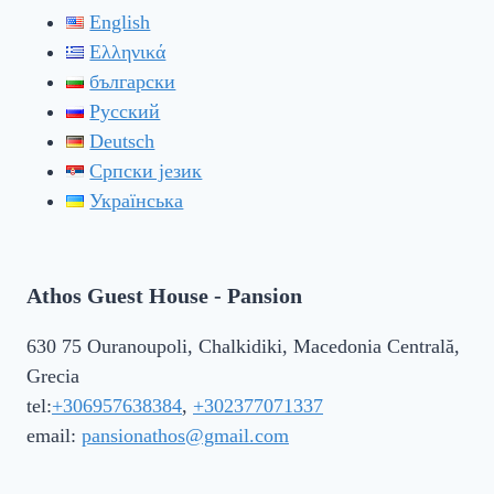
English
Ελληνικά
български
Русский
Deutsch
Српски језик
Українська
Athos Guest House - Pansion
630 75 Ouranoupoli, Chalkidiki, Macedonia Centrală,
Grecia
tel:
+306957638384
,
+302377071337
email:
pansionathos@gmail.com