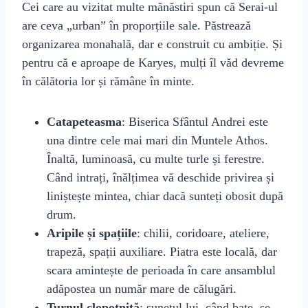
Cei care au vizitat multe mănăstiri spun că Serai-ul
are ceva „urban” în proporțiile sale. Păstrează
organizarea monahală, dar e construit cu ambiție. Și
pentru că e aproape de Karyes, mulți îl văd devreme
în călătoria lor și rămâne în minte.
Catapeteasma
: Biserica Sfântul Andrei este
una dintre cele mai mari din Muntele Athos.
Înaltă, luminoasă, cu multe turle și ferestre.
Când intrați, înălțimea vă deschide privirea și
liniștește mintea, chiar dacă sunteți obosit după
drum.
Aripile și spațiile
: chilii, coridoare, ateliere,
trapeză, spații auxiliare. Piatra este locală, dar
scara amintește de perioada în care ansamblul
adăpostea un număr mare de călugări.
Turnul clopotniță
: sunetul lui, când bate, se