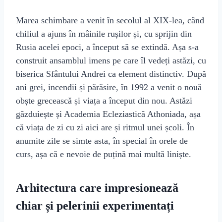
Marea schimbare a venit în secolul al XIX-lea, când
chiliul a ajuns în mâinile rușilor și, cu sprijin din
Rusia acelei epoci, a început să se extindă. Așa s-a
construit ansamblul imens pe care îl vedeți astăzi, cu
biserica Sfântului Andrei ca element distinctiv. După
ani grei, incendii și părăsire, în 1992 a venit o nouă
obște grecească și viața a început din nou. Astăzi
găzduiește și Academia Ecleziastică Athoniada, așa
că viața de zi cu zi aici are și ritmul unei școli. În
anumite zile se simte asta, în special în orele de
curs, așa că e nevoie de puțină mai multă liniște.
Arhitectura care impresionează
chiar și pelerinii experimentați