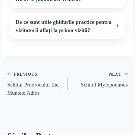
De ce sunt utile ghidurile practice pentru
vizitatorii aflați la prima vizită?
Navigare
PREVIOUS
NEXT
Schitul Proorocului Ilie,
Schitul Mylopotamos
în
Muntele Athos
articole