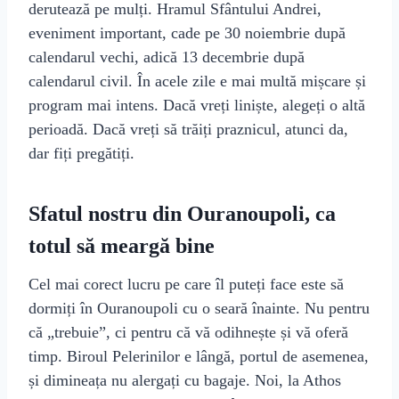
derutează pe mulți. Hramul Sfântului Andrei,
eveniment important, cade pe 30 noiembrie după
calendarul vechi, adică 13 decembrie după
calendarul civil. În acele zile e mai multă mișcare și
program mai intens. Dacă vreți liniște, alegeți o altă
perioadă. Dacă vreți să trăiți praznicul, atunci da,
dar fiți pregătiți.
Sfatul nostru din Ouranoupoli, ca
totul să meargă bine
Cel mai corect lucru pe care îl puteți face este să
dormiți în Ouranoupoli cu o seară înainte. Nu pentru
că „trebuie”, ci pentru că vă odihnește și vă oferă
timp. Biroul Pelerinilor e lângă, portul de asemenea,
și dimineața nu alergați cu bagaje. Noi, la Athos