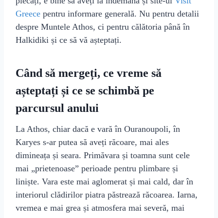
plecați, e bine să aveți la îndemână și site-ul
Visit
Greece
pentru informare generală. Nu pentru detalii
despre Muntele Athos, ci pentru călătoria până în
Halkidiki și ce să vă așteptați.
Când să mergeți, ce vreme să
așteptați și ce se schimbă pe
parcursul anului
La Athos, chiar dacă e vară în Ouranoupoli, în
Karyes s-ar putea să aveți răcoare, mai ales
dimineața și seara. Primăvara și toamna sunt cele
mai „prietenoase” perioade pentru plimbare și
liniște. Vara este mai aglomerat și mai cald, dar în
interiorul clădirilor piatra păstrează răcoarea. Iarna,
vremea e mai grea și atmosfera mai severă, mai