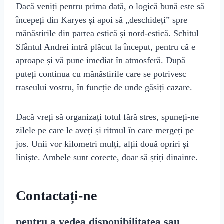
Dacă veniți pentru prima dată, o logică bună este să
începeți din Karyes și apoi să „deschideți” spre
mănăstirile din partea estică și nord-estică. Schitul
Sfântul Andrei intră plăcut la început, pentru că e
aproape și vă pune imediat în atmosferă. După
puteți continua cu mănăstirile care se potrivesc
traseului vostru, în funcție de unde găsiți cazare.
Dacă vreți să organizați totul fără stres, spuneți-ne
zilele pe care le aveți și ritmul în care mergeți pe
jos. Unii vor kilometri mulți, alții două opriri și
liniște. Ambele sunt corecte, doar să știți dinainte.
Contactați-ne
pentru a vedea disponibilitatea sau