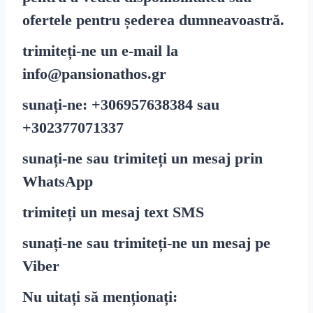
ofertele pentru șederea dumneavoastră.
trimiteți-ne un e-mail la
info@pansionathos.gr
sunați-ne:
+30
6957638384
sau
+30
2377071337
sunați-ne sau trimiteți un mesaj prin
WhatsApp
trimiteți un mesaj text
SMS
sunați-ne sau trimiteți-ne un mesaj pe
Viber
Nu uitați să menționați: