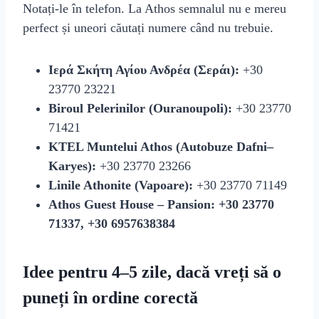
Notați-le în telefon. La Athos semnalul nu e mereu
perfect și uneori căutați numere când nu trebuie.
Iερά Σκήτη Αγίου Ανδρέα (Σεράι):
+30
23770 23221
Biroul Pelerinilor (Ouranoupoli):
+30 23770
71421
KTEL Muntelui Athos (Autobuze Dafni–
Karyes):
+30 23770 23266
Linile Athonite (Vapoare):
+30 23770 71149
Athos Guest House – Pansion:
+30 23770
71337, +30 6957638384
Idee pentru 4–5 zile, dacă vreți să o
puneți în ordine corectă