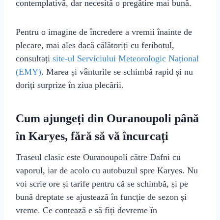
contemplativă, dar necesită o pregătire mai bună.
Pentru o imagine de încredere a vremii înainte de
plecare, mai ales dacă călătoriți cu feribotul,
consultați
site-ul Serviciului Meteorologic Național
(EMY)
. Marea și vânturile se schimbă rapid și nu
doriți surprize în ziua plecării.
Cum ajungeți din Ouranoupoli până
în Karyes, fără să vă încurcați
Traseul clasic este Ouranoupoli către Dafni cu
vaporul, iar de acolo cu autobuzul spre Karyes. Nu
voi scrie ore și tarife pentru că se schimbă, și pe
bună dreptate se ajustează în funcție de sezon și
vreme. Ce contează e să fiți devreme în