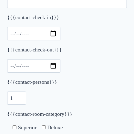
Please leave this field empty.
{{{contact-check-in}}}
{{{contact-check-out}}}
{{{contact-persons}}}
{{{contact-room-category}}}
Superior
Deluxe