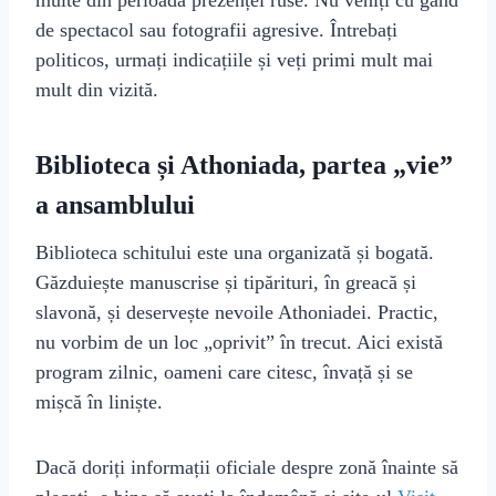
multe din perioada prezenței ruse. Nu veniți cu gând
de spectacol sau fotografii agresive. Întrebați
politicos, urmați indicațiile și veți primi mult mai
mult din vizită.
Biblioteca și Athoniada, partea „vie”
a ansamblului
Biblioteca schitului este una organizată și bogată.
Găzduiește manuscrise și tipărituri, în greacă și
slavonă, și deservește nevoile Athoniadei. Practic,
nu vorbim de un loc „oprivit” în trecut. Aici există
program zilnic, oameni care citesc, învață și se
mișcă în liniște.
Dacă doriți informații oficiale despre zonă înainte să