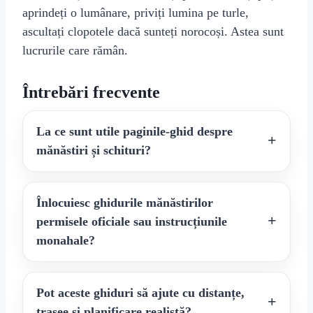
aprindeți o lumânare, priviți lumina pe turle,
ascultați clopotele dacă sunteți norocoși. Astea sunt
lucrurile care rămân.
Întrebări frecvente
La ce sunt utile paginile-ghid despre
mănăstiri și schituri?
Înlocuiesc ghidurile mănăstirilor
permisele oficiale sau instrucțiunile
monahale?
Pot aceste ghiduri să ajute cu distanțe,
trasee și planificare realistă?