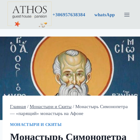
Перейти
к
+30
6957638384
whatsApp
содержимому
Главная
/
Монастыри и Скиты
/
Монастырь Симонопетра
— «парящий» монастырь на Афоне
МОНАСТЫРИ И СКИТЫ
Монастырь Симонопетра