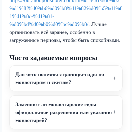
https://ouranoupolishotel.com/ru/%d1%81%d0%b2
%d1%8f%d0%b6%d0%b8%d1%82%d0%b5%d1%8
1%d1%8c-%d1%81-
%d0%bd%d0%b0%d0%bc%d0%b8/
. Лучше
организовать всё заранее, особенно в
загруженные периоды, чтобы быть спокойными.
Часто задаваемые вопросы
Для чего полезны страницы-гиды по
монастырям и скитам?
Заменяют ли монастырские гиды
официальные разрешения или указания
монастырей?