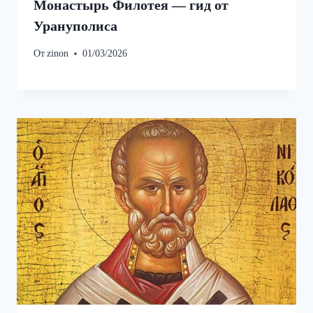
Монастырь Филотея — гид от
Урануполиса
От
zinon
01/03/2026