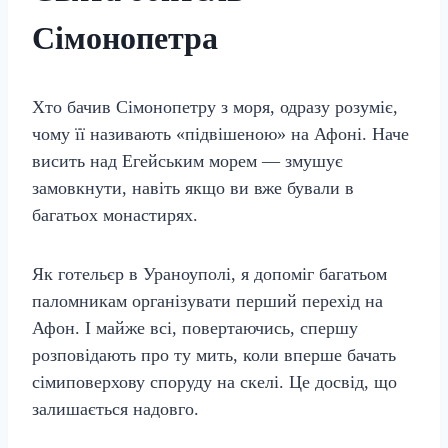
Сімонопетра
Хто бачив Сімонопетру з моря, одразу розуміє,
чому її називають «підвішеною» на Афоні. Наче
висить над Егейським морем — змушує
замовкнути, навіть якщо ви вже бували в
багатьох монастирях.
Як готельєр в Ураноуполі, я допоміг багатьом
паломникам організувати перший перехід на
Афон. І майже всі, повертаючись, спершу
розповідають про ту мить, коли вперше бачать
сімиповерхову споруду на скелі. Це досвід, що
залишається надовго.