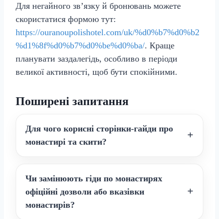
Для негайного зв’язку й бронювань можете
скористатися формою тут:
https://ouranoupolishotel.com/uk/%d0%b7%d0%b2
%d1%8f%d0%b7%d0%be%d0%ba/
. Краще
планувати заздалегідь, особливо в періоди
великої активності, щоб бути спокійними.
Поширені запитання
Для чого корисні сторінки-гайди про
монастирі та скити?
Чи замінюють гіди по монастирях
офіційні дозволи або вказівки
монастирів?