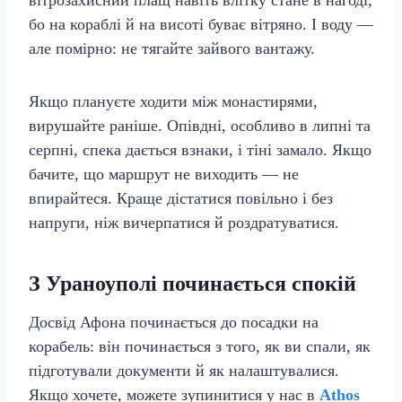
вітрозахисний плащ навіть влітку стане в нагоді,
бо на кораблі й на висоті буває вітряно. І воду —
але помірно: не тягайте зайвого вантажу.
Якщо плануєте ходити між монастирями,
вирушайте раніше. Опівдні, особливо в липні та
серпні, спека дається взнаки, і тіні замало. Якщо
бачите, що маршрут не виходить — не
впирайтеся. Краще дістатися повільно і без
напруги, ніж вичерпатися й роздратуватися.
З Ураноуполі починається спокій
Досвід Афона починається до посадки на
корабель: він починається з того, як ви спали, як
підготували документи й як налаштувалися.
Якщо хочете, можете зупинитися у нас в
Athos