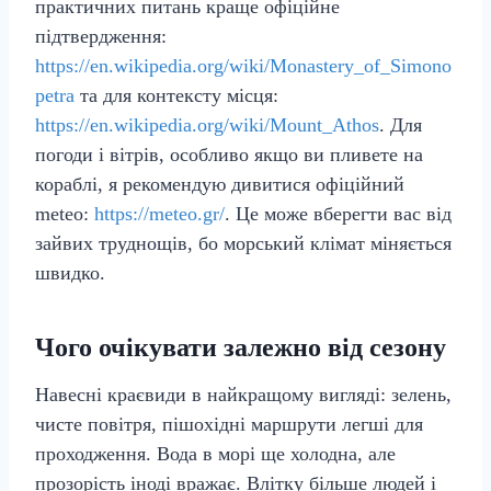
практичних питань краще офіційне
підтвердження:
https://en.wikipedia.org/wiki/Monastery_of_Simono
petra
та для контексту місця:
https://en.wikipedia.org/wiki/Mount_Athos
. Для
погоди і вітрів, особливо якщо ви пливете на
кораблі, я рекомендую дивитися офіційний
meteo:
https://meteo.gr/
. Це може вберегти вас від
зайвих труднощів, бо морський клімат міняється
швидко.
Чого очікувати залежно від сезону
Навесні краєвиди в найкращому вигляді: зелень,
чисте повітря, пішохідні маршрути легші для
проходження. Вода в морі ще холодна, але
прозорість іноді вражає. Влітку більше людей і