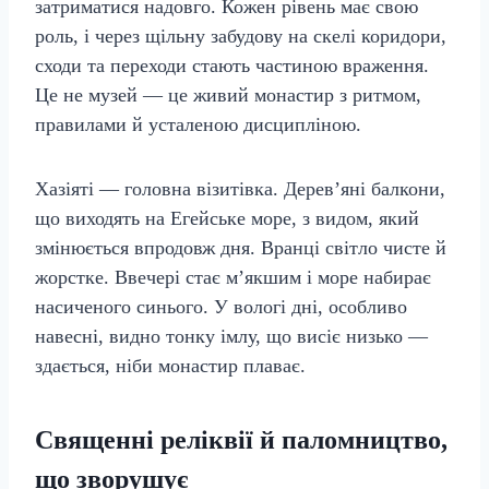
затриматися надовго. Кожен рівень має свою
роль, і через щільну забудову на скелі коридори,
сходи та переходи стають частиною враження.
Це не музей — це живий монастир з ритмом,
правилами й усталеною дисципліною.
Хазіяті — головна візитівка. Дерев’яні балкони,
що виходять на Егейське море, з видом, який
змінюється впродовж дня. Вранці світло чисте й
жорстке. Ввечері стає м’якшим і море набирає
насиченого синього. У вологі дні, особливо
навесні, видно тонку імлу, що висіє низько —
здається, ніби монастир плаває.
Священні реліквії й паломництво,
що зворушує