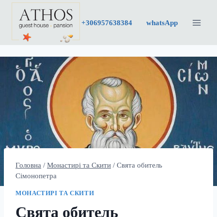
Перейти
до
+30
6957638384
whatsApp
вмісту
Головна
/
Монастирі та Скити
/
Свята обитель
Сімонопетра
МОНАСТИРІ ТА СКИТИ
Свята обитель