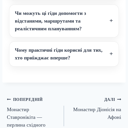
Чи можуть ці гіди допомогти з
відстанями, маршрутами та
реалістичним плануванням?
Чому практичні гіди корисні для тих,
хто приїжджає вперше?
Навігація
ПОПЕРЕДНІЙ
ДАЛІ
Монастир
Монастир Діонісія на
записів
Ставронікіта —
Афоні
перлина східного