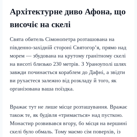
Архітектурне диво Афона, що
височіє на скелі
Свята обитель Сімонопетра розташована на
південно-західній стороні Святогор’я, прямо над
морем — збудована на крутому гранітному скелі
на висоті близько 230 метрів. З Ураноуполі шлях
завжди починається кораблем до Дафні, а звідти
ви рухаєтеся залежно від розкладу й того, як
організована ваша поїздка.
Вражає тут не лише місце розташування. Вражає
також те, як будівля «тримається» над пусткою.
Монастир розвивався вгору, бо місця на вершині
скелі було обмаль. Тому маємо сім поверхів, із