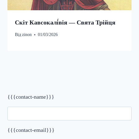
Скіт Кавсокалі́вія — Свята Трійця
Від
zinon
01/03/2026
{{{contact-name}}}
{{{contact-email}}}