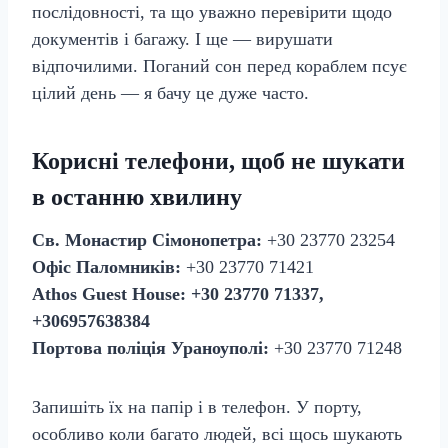
послідовності, та що уважно перевірити щодо
документів і багажу. І ще — вирушати
відпочилими. Поганий сон перед кораблем псує
цілий день — я бачу це дуже часто.
Корисні телефони, щоб не шукати
в останню хвилину
Св. Монастир Сімонопетра:
+30 23770 23254
Офіс Паломників:
+30 23770 71421
Athos Guest House:
+30 23770 71337,
+306957638384
Портова поліція Ураноуполі:
+30 23770 71248
Запишіть їх на папір і в телефон. У порту,
особливо коли багато людей, всі щось шукають