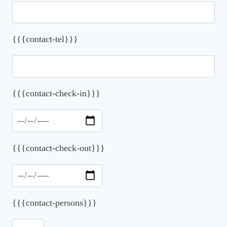
{{{contact-tel}}}
{{{contact-check-in}}}
Please leave this field empty.
{{{contact-check-out}}}
{{{contact-persons}}}