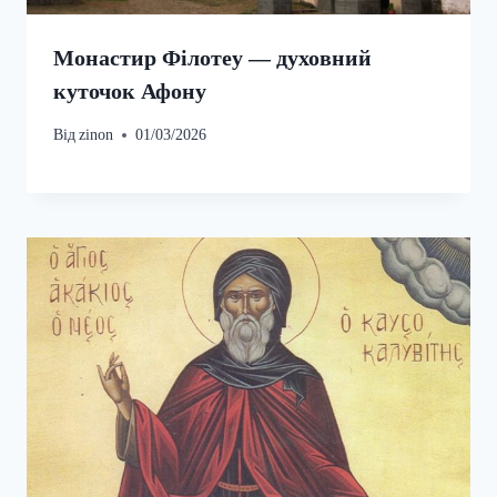
Монастир Філотеу — духовний
куточок Афону
Від
zinon
01/03/2026