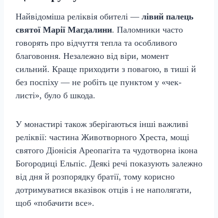
Найвідоміша реліквія обителі —
лівий палець
святої Марії Магдалини
. Паломники часто
говорять про відчуття тепла та особливого
благовоння. Незалежно від віри, момент
сильний. Краще приходити з повагою, в тиші й
без поспіху — не робіть це пунктом у «чек-
листі», було б шкода.
У монастирі також зберігаються інші важливі
реліквії: частина Животворного Хреста, мощі
святого Діонісія Ареопагіта та чудотворна ікона
Богородиці Ельпіс. Деякі речі показують залежно
від дня й розпорядку братії, тому корисно
дотримуватися вказівок отців і не наполягати,
щоб «побачити все».