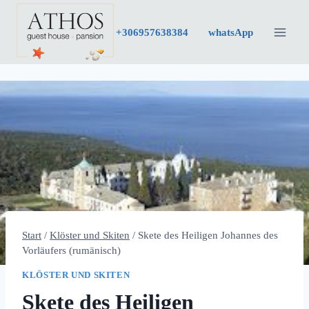
Zum
Inhalt
+30
6957638384
whatsApp
springen
Start
/
Klöster und Skiten
/
Skete des Heiligen Johannes des
Vorläufers (rumänisch)
KLÖSTER UND SKITEN
Skete des Heiligen